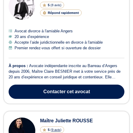
5
(
8 avis
)
Répond rapidement
Avocat divorce à l'amiable Angers
20 ans d’expérience
Accepte l’aide juridictionnelle en divorce à l'amiable
Premier rendez-vous offert si ouverture de dossier
À propos :
Avocate indépendante inscrite au Barreau d’Angers
depuis 2006, Maître Claire BESNIER met à votre service près de
20 ans d’expérience en conseil juridique et contentieux. Elle
accompagne ses clients avec rigueur, écoute et bienveillance dans
des procédures souvent complexes et sensibles. DOMAINES DE
Contacter
cet avocat
COMPETENCES 🔹 Droit de la...
Maître Juliette ROUSSE
5
(
9 avis
)