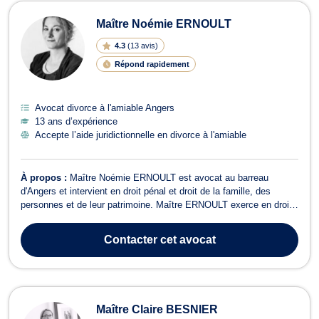
Avocats en divorce à l'amiable à An
Maître Noémie ERNOULT
4.3
(
13 avis
)
Répond rapidement
Avocat divorce à l'amiable Angers
13 ans d’expérience
Accepte l’aide juridictionnelle en divorce à l'amiable
À propos :
Maître Noémie ERNOULT est avocat au barreau
d'Angers et intervient en droit pénal et droit de la famille, des
personnes et de leur patrimoine. Maître ERNOULT exerce en droit
pénal et vous accompagne devant les différentes juridictions que
vous soyez victime, prévenu ou accusé. Maître Noémie ERNOULT
Contacter
cet avocat
vous assiste également po...
Maître Claire BESNIER