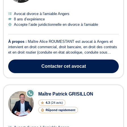
Avocat divorce à l'amiable Angers
8 ans d’expérience
Accepte l’aide juridictionnelle en divorce à l'amiable
À propos :
Maître Alice ROUMESTANT est avocat à Angers et
intervient en droit commercial, droit bancaire, en droit des contrats
et en droit routier (conduite en état alcoolique, conduite sous
stupéfiant, conduite sans permis, infraction de non désignation de
conducteur). Maître ROUMESTANT vous conseille en droit
Contacter
cet avocat
commercial pour une ce...
E
Maître Patrick GRISILLON
N
LI
4.3
(
24 avis
)
G
N
Répond rapidement
E