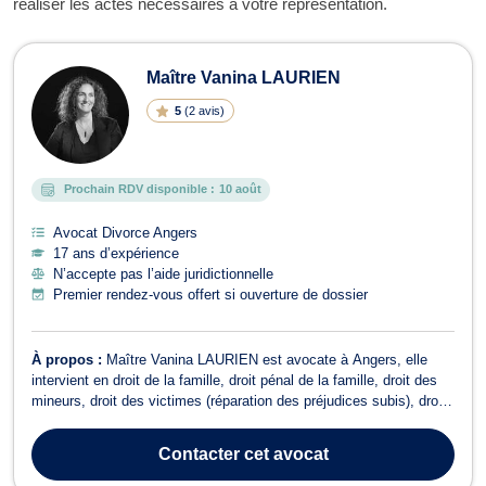
réaliser les actes nécessaires à votre représentation.
Maître Vanina LAURIEN
5
(
2 avis
)
Prochain RDV disponible :
10 août
Avocat Divorce Angers
17 ans d’expérience
N’accepte pas l’aide juridictionnelle
Premier rendez-vous offert si ouverture de dossier
À propos :
Maître Vanina LAURIEN est avocate à Angers, elle
intervient en droit de la famille, droit pénal de la famille, droit des
mineurs, droit des victimes (réparation des préjudices subis), droit
des assurances et droit de la construction. En droit de la famille,
Maître LAURIEN vous accompagne en cas de problématique
Contacter
cet avocat
familiaux te...