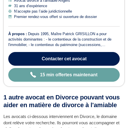
Avocat divorce à l'amiable Angers
31 ans d’expérience
N’accepte pas l’aide juridictionnelle
Premier rendez-vous offert si ouverture de dossier
À propos :
Depuis 1995, Maître Patrick GRISILLON a pour
activités dominantes : - le contentieux de la construction et de
l'immobilier, - le contentieux du patrimoine (successions,
assurances vie, indivisions, liquidation de régimes matrimoniaux)
et les procédures de divorce, - le contentieux des automobiles et
Contacter
cet avocat
des bateaux de plaisance...
15 min offertes maintenant
1 autre avocat en Divorce pouvant vous
aider en matière de divorce à l'amiable
Les avocats ci-dessous interviennent en Divorce, le domaine
dont relève votre recherche. Ils pourront vous accompagner et