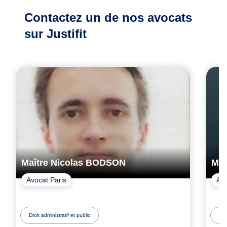
Contactez un de
nos avocats
sur Justifit
Maître Nicolas BODSON
Maî
Avocat Paris
Avo
Droit administratif et public
Dro