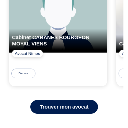
Cabinet CABANES BOURGEON
MOYAL VIENS
Cab
Avocat Nîmes
Avo
Divorce
D
Trouver mon avocat