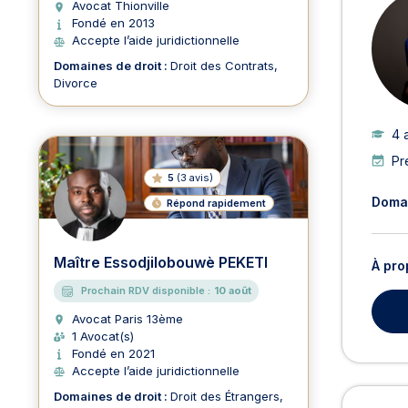
Avocat Thionville
Fondé en 2013
Accepte l’aide juridictionnelle
Domaines de droit :
Droit des Contrats
Divorce
4 
Pr
5
(
3 avis
)
Domai
Répond rapidement
Maître Essodjilobouwè PEKETI
À pro
Prochain RDV disponible :
10 août
Avocat Paris 13ème
1 Avocat(s)
Fondé en 2021
Accepte l’aide juridictionnelle
Domaines de droit :
Droit des Étrangers