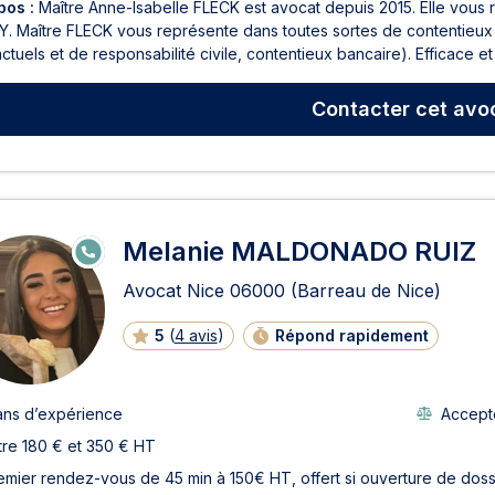
pos :
Maître Anne-Isabelle FLECK est avocat depuis 2015. Elle vous r
. Maître FLECK vous représente dans toutes sortes de contentieux 
ctuels et de responsabilité civile, contentieux bancaire). Efficace et
Contacter
cet avo
Melanie MALDONADO RUIZ
E
N
LI
Avocat Nice
06000
(Barreau de Nice)
G
N
E
5
(
4 avis
)
Répond rapidement
ans d’expérience
Accepte
tre 180 € et 350 € HT
emier rendez-vous de 45 min à 150€ HT, offert si ouverture de doss