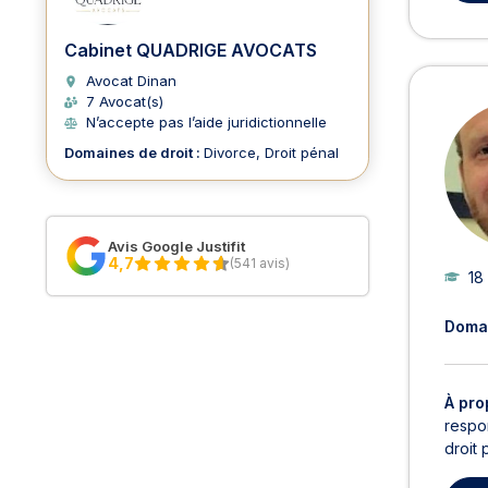
Cabinet QUADRIGE AVOCATS
Avocat Dinan
7 Avocat(s)
N’accepte pas l’aide juridictionnelle
Domaines de droit :
Divorce
Droit pénal
Avis Google Justifit
4,7
(541 avis)
18
Domai
À pro
respon
droit 