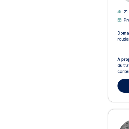
21
Pr
Domai
routie
À pro
du tra
conten