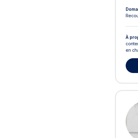
Domai
Recou
À pro
conten
en ch