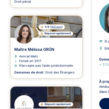
Droit pénal
4.6
(
163 avis
)
Répond rapidement
9 
En
Maître Mélissa GRÜN
Avocat Metz
Domai
Fondé en 2017
+ 3 D
N’accepte pas l’aide juridictionnelle
Domaines de droit :
Droit des Étrangers
À pro
mineur
dans 
Répond rapidement