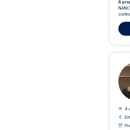
À pro
NANCY
contra
4 
En
Pr