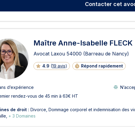
Contacter
cet avo
Maître Anne-Isabelle FLECK
Avocat Laxou
54000
(Barreau de Nancy)
4.9
(
19 avis
)
Répond rapidement
 ans d’expérience
N’accep
emier rendez-vous de 45 min à 63€ HT
nes de droit :
Divorce
Dommage corporel et indemnisation des vi
ille
+ 3 Domaines