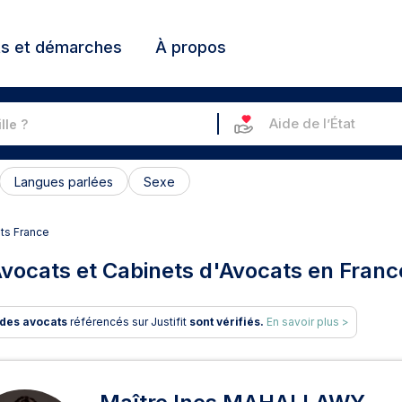
ts et démarches
À propos
Aide de l’État
Langues parlées
Sexe
ats France
vocats et Cabinets d'Avocats en Franc
des avocats
référencés sur Justifit
sont vérifiés.
En savoir plus >
ats et Cabinets d'Avocats en