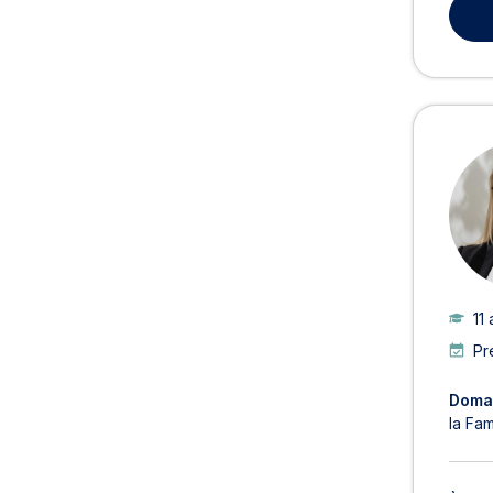
11
Pr
Domai
la Fam