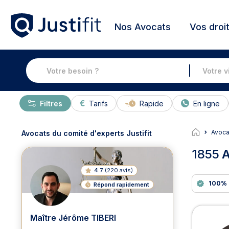
Nos Avocats
Vos droi
Filtres
Tarifs
Rapide
En ligne
Avoc
Avocats du comité d'experts Justifit
1855
A
4.7
(
220 avis
)
100% 
Répond rapidement
Avoc
Maître Jérôme TIBERI