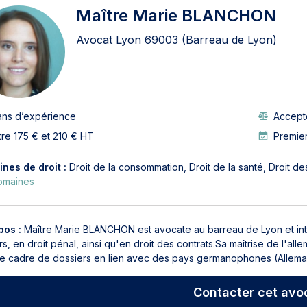
Maître Marie BLANCHON
Avocat Lyon
69003
(Barreau de Lyon)
ans d’expérience
Accepte
tre 175 € et 210 € HT
Premie
nes de droit :
Droit de la consommation
Droit de la santé
Droit de
omaines
pos :
Maître Marie BLANCHON est avocate au barreau de Lyon et interv
s, en droit pénal, ainsi qu'en droit des contrats.Sa maîtrise de l'al
le cadre de dossiers en lien avec des pays germanophones (Allemagn
Contacter
cet avo