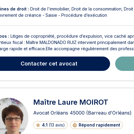
nes de droit :
Droit de l'immobilier
Droit de la consommation
Droit
vrement de créance - Saisie - Procédure d’exécution
pos :
Litiges de copropriété, procédure d’expulsion, vice caché apr
tieux fiscal : Maître MALDONADO RUIZ intervient principalement dans
arge rapide et efficace.Elle accompagne régulièrement des professio
Contacter
cet avocat
Maître Laure MOIROT
Avocat Orléans
45000
(Barreau d'Orléans)
4.1
(
13 avis
)
Répond rapidement