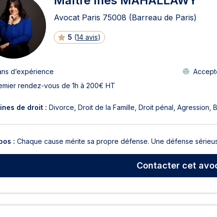
Maître Ines MAHALLAWY
Avocat Paris
75008
(Barreau de Paris)
5
(
14 avis
)
ans d’expérience
Accepte
emier rendez-vous de 1h à 200€ HT
nes de droit :
Divorce
Droit de la Famille
Droit pénal
Agression
B
pos :
Chaque cause mérite sa propre défense. Une défense sérieuse
Contacter
cet avo