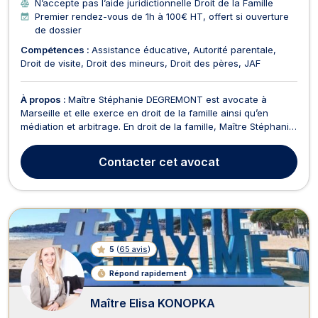
N’accepte pas l’aide juridictionnelle Droit de la Famille
Premier rendez-vous de 1h à 100€ HT, offert si ouverture
de dossier
Compétences :
Assistance éducative
Autorité parentale
Droit de visite
Droit des mineurs
Droit des pères
JAF
À propos :
Maître Stéphanie DEGREMONT est avocate à
Marseille et elle exerce en droit de la famille ainsi qu’en
médiation et arbitrage. En droit de la famille, Maître Stéphanie
DEGREMONT intervient dans les affaires telles que le divorce
à l’amiable ou par consentement mutuel, la séparation ainsi
Contacter
cet avocat
que les demandes de pension alimentair...
5
(
65 avis
)
Répond rapidement
Maître Elisa KONOPKA