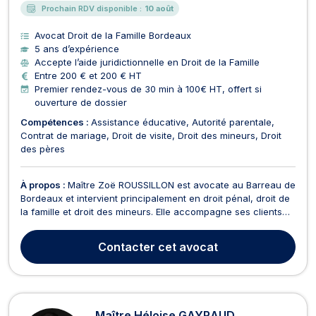
Prochain RDV disponible :
10 août
Avocat Droit de la Famille Bordeaux
5 ans d’expérience
Accepte l’aide juridictionnelle en Droit de la Famille
Entre 200 € et 200 € HT
Premier rendez-vous de 30 min à 100€ HT, offert si
ouverture de dossier
Compétences :
Assistance éducative
Autorité parentale
Contrat de mariage
Droit de visite
Droit des mineurs
Droit
des pères
À propos :
Maître Zoë ROUSSILLON est avocate au Barreau de
Bordeaux et intervient principalement en droit pénal, droit de
la famille et droit des mineurs. Elle accompagne ses clients
dans des procédures sensibles et complexes devant les
juridictions pénales et familiales. Elle intervient notamment à
Contacter
cet avocat
compter de la garde à vue jusqu'à l...
Maître Héloise GAYRAUD