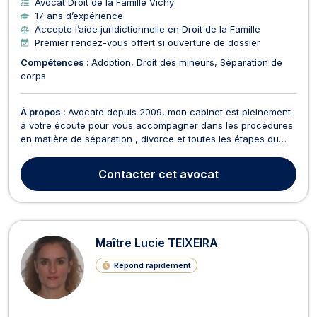
Avocat Droit de la Famille Vichy
17 ans d’expérience
Accepte l’aide juridictionnelle en Droit de la Famille
Premier rendez-vous offert si ouverture de dossier
Compétences :
Adoption
Droit des mineurs
Séparation de
corps
À propos :
Avocate depuis 2009, mon cabinet est pleinement
à votre écoute pour vous accompagner dans les procédures
en matière de séparation , divorce et toutes les étapes du
droit de la famille. J'interviens aussi en matière pénale pour
les infractions délictuelles relevant du tribunal correctionnel,
Contacter
cet avocat
et infractions criminelles releva...
Maître Lucie TEIXEIRA
Répond rapidement