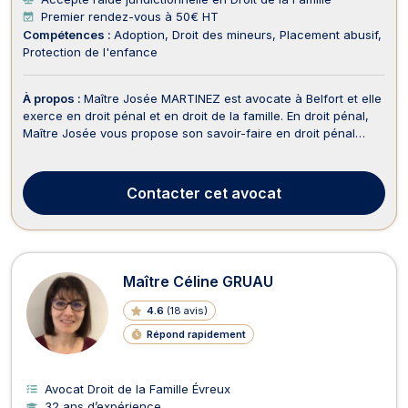
Premier rendez-vous à 50€ HT
Compétences :
Adoption
Droit des mineurs
Placement abusif
Protection de l'enfance
À propos :
Maître Josée MARTINEZ est avocate à Belfort et elle
exerce en droit pénal et en droit de la famille. En droit pénal,
Maître Josée vous propose son savoir-faire en droit pénal
général et intervient dans les meilleurs délais si vous êtes
soupçonné(e) d’avoir commis un crime ou un délit. Elle vous
assiste lors des gardes à vue...
Contacter
cet avocat
Maître Céline GRUAU
4.6
(
18 avis
)
Répond rapidement
Avocat Droit de la Famille Évreux
32 ans d’expérience