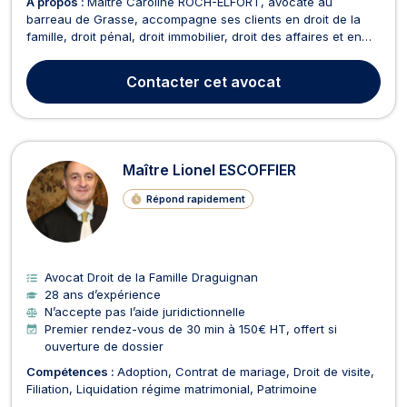
À propos :
Maître Caroline ROCH-ELFORT, avocate au
barreau de Grasse, accompagne ses clients en droit de la
famille, droit pénal, droit immobilier, droit des affaires et en
médiation. Elle reçoit au sein de son cabinet situé à Grasse et
intervient auprès des particuliers comme des entreprises
Contacter
cet avocat
pour les conseiller, les assister et défen...
Maître Lionel ESCOFFIER
Répond rapidement
Avocat Droit de la Famille Draguignan
28 ans d’expérience
N’accepte pas l’aide juridictionnelle
Premier rendez-vous de 30 min à 150€ HT, offert si
ouverture de dossier
Compétences :
Adoption
Contrat de mariage
Droit de visite
Filiation
Liquidation régime matrimonial
Patrimoine