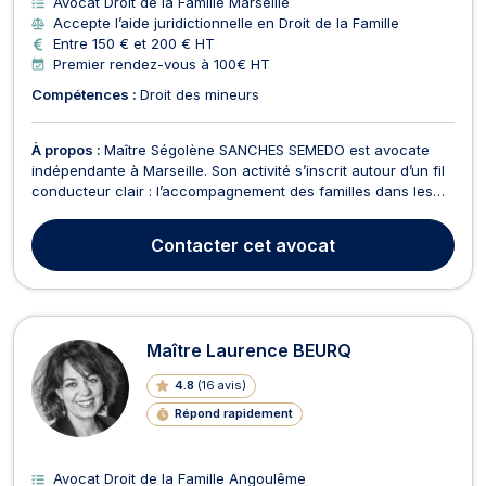
Avocat Droit de la Famille Marseille
Accepte l’aide juridictionnelle en Droit de la Famille
Entre 150 € et 200 € HT
Premier rendez-vous à 100€ HT
Compétences :
Droit des mineurs
À propos :
Maître Ségolène SANCHES SEMEDO est avocate
indépendante à Marseille. Son activité s’inscrit autour d’un fil
conducteur clair : l’accompagnement des familles dans les
moments où des décisions juridiques importantes doivent être
prises, souvent dans un contexte personnel difficile. Elle
Contacter
cet avocat
intervient principalement en droit de l...
Maître Laurence BEURQ
4.8
(
16 avis
)
Répond rapidement
Avocat Droit de la Famille Angoulême