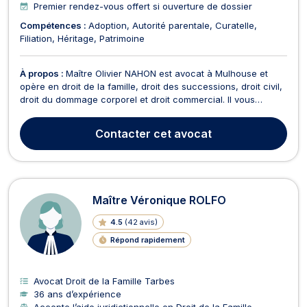
Premier rendez-vous offert si ouverture de dossier
Compétences :
Adoption
Autorité parentale
Curatelle
Filiation
Héritage
Patrimoine
À propos :
Maître Olivier NAHON est avocat à Mulhouse et
opère en droit de la famille, droit des successions, droit civil,
droit du dommage corporel et droit commercial. Il vous
accompagne en droit de la famille lors de problématiques
telles que les divorces, les séparations, les PACS, les
Contacter
cet avocat
successions, tutelle, la définition de l'auto...
Maître Véronique ROLFO
4.5
(
42 avis
)
Répond rapidement
Avocat Droit de la Famille Tarbes
36 ans d’expérience
Accepte l’aide juridictionnelle en Droit de la Famille