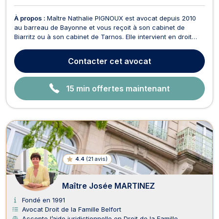
À propos :
Maître Nathalie PIGNOUX est avocat depuis 2010
au barreau de Bayonne et vous reçoit à son cabinet de
Biarritz ou à son cabinet de Tarnos. Elle intervient en droit
pénal et vous défend devant les juridictions pénales (tribunal
de Police, tribunal Correctionnel, cour d'Assises) que vous
Contacter
cet avocat
soyez victimes, prévenus ou accusés. El...
15 min offertes maintenant
4.4
(
21 avis
)
Maître Josée MARTINEZ
Fondé en 1991
Avocat Droit de la Famille Belfort
Accepte l’aide juridictionnelle en Droit de la Famille