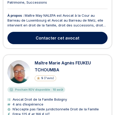
Patrimoine
Successions
À propos :
Maître May NALEPA est Avocat à la Cour au
Barreau de Luxembourg et Avocat au Barreau de Metz, elle
intervient en droit de la famille, droit des successions, droit
pénal, droit pénal de la famille et droit routier dans ces deux
pays. En droit de la famille, Maître NALEPA accompagne les
Contacter
cet avocat
époux souhaitant procéder à une procédu...
Maître Marie Agnès FEUKEU
TCHOUMBA
5
(
7 avis
)
Prochain RDV disponible :
10 août
Avocat Droit de la Famille Bobigny
4 ans d’expérience
N’accepte pas l’aide juridictionnelle Droit de la Famille
Entre 125 € et 166 € HT