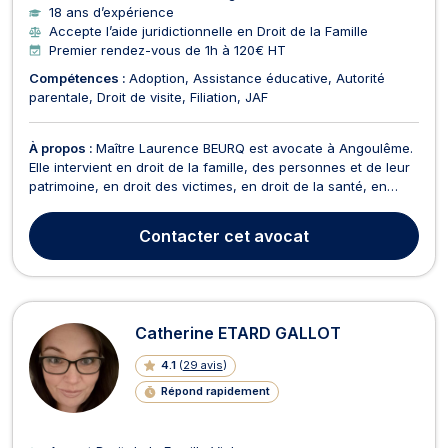
18 ans d’expérience
Accepte l’aide juridictionnelle en Droit de la Famille
Premier rendez-vous de 1h à 120€ HT
Compétences :
Adoption
Assistance éducative
Autorité
parentale
Droit de visite
Filiation
JAF
À propos :
Maître Laurence BEURQ est avocate à Angoulême.
Elle intervient en droit de la famille, des personnes et de leur
patrimoine, en droit des victimes, en droit de la santé, en
réparation des préjudices corporels ainsi que dans le
domaine de la protection de l’enfance. Avocate engagée et
Contacter
cet avocat
rigoureuse, elle accompagne ses clients d...
Catherine ETARD GALLOT
4.1
(
29 avis
)
Répond rapidement