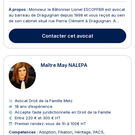
À propos :
Monsieur le Bâtonnier Lionel ESCOFFIER est avocat
au barreau de Draguignan depuis 1998 et vous reçoit au sein
de son cabinet situé rue Pierre Clément à Draguignan. A
l'écoute et attentif aux intérêts de ses clients, Monsieur le
Bâtonnier Lionel ESCOFFIER intervient en droit de la famille,
Contacter
cet avocat
des personnes et du patrimoine. Il ...
Maître May NALEPA
Avocat Droit de la Famille Metz
18 ans d’expérience
Accepte l’aide juridictionnelle en Droit de la Famille
Entre 220 € et 300 € HT
Premier rendez-vous de 1h à 100€ HT
Compétences :
Adoption
Filiation
Héritage
PACS