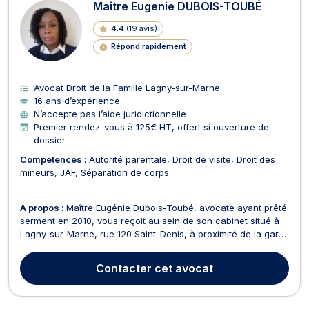
Maître Eugenie DUBOIS-TOUBÉ
4.4
(
19 avis
)
Répond rapidement
Avocat Droit de la Famille Lagny-sur-Marne
16 ans d’expérience
N’accepte pas l’aide juridictionnelle
Premier rendez-vous à 125€ HT, offert si ouverture de
dossier
Compétences :
Autorité parentale
Droit de visite
Droit des
mineurs
JAF
Séparation de corps
À propos :
Maître Eugénie Dubois-Toubé, avocate ayant prêté
serment en 2010, vous reçoit au sein de son cabinet situé à
Lagny-sur-Marne, rue 120 Saint-Denis, à proximité de la gare
de Lagny-Thorigny (ligne P). Maître Eugénie Dubois-Toubé
vous propose conseils et assistance en droit de la famille
Contacter
cet avocat
ainsi que dans tous ses champs de compé...