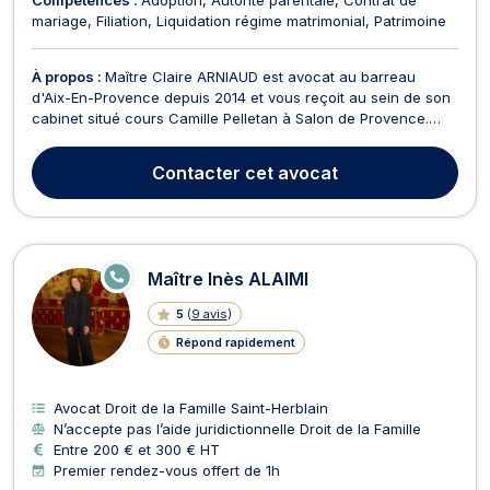
mariage
Filiation
Liquidation régime matrimonial
Patrimoine
À propos :
Maître Claire ARNIAUD est avocat au barreau
d'Aix-En-Provence depuis 2014 et vous reçoit au sein de son
cabinet situé cours Camille Pelletan à Salon de Provence.
Efficace et à l'écoute, Maître Claire ARNIAUD intervient en
droit civil et traite à ce titre toute problématique lié au droit
Contacter
cet avocat
des personnes, au droit des obligatio...
E
Maître Inès ALAIMI
N
LI
5
(
9 avis
)
G
N
Répond rapidement
E
Avocat Droit de la Famille Saint-Herblain
N’accepte pas l’aide juridictionnelle Droit de la Famille
Entre 200 € et 300 € HT
Premier rendez-vous offert de 1h