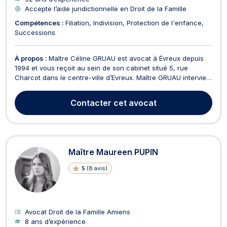
Accepte l’aide juridictionnelle en Droit de la Famille
Compétences :
Filiation
Indivision
Protection de l'enfance
Successions
À propos :
Maître Céline GRUAU est avocat à Évreux depuis
1994 et vous reçoit au sein de son cabinet situé 5, rue
Charcot dans le centre-ville d’Evreux. Maître GRUAU intervient
en droit de la famille et des personnes (divorce, filiation,
pension alimentaire, droit de visite et d’hébergement) mais
Contacter
cet avocat
aussi en droit des successions et dans...
Maître Maureen PUPIN
5
(
8 avis
)
Avocat Droit de la Famille Amiens
8 ans d’expérience