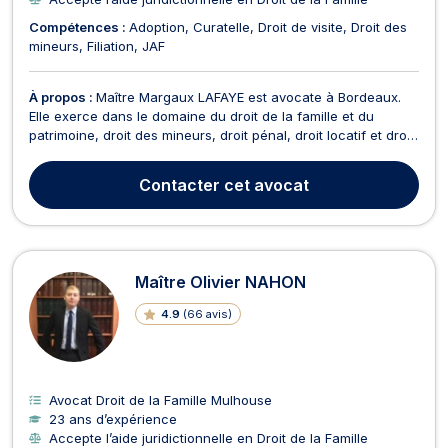
Compétences :
Adoption
Curatelle
Droit de visite
Droit des
mineurs
Filiation
JAF
À propos :
Maître Margaux LAFAYE est avocate à Bordeaux.
Elle exerce dans le domaine du droit de la famille et du
patrimoine, droit des mineurs, droit pénal, droit locatif et droit
de la construction. Combative et à l’écoute, Maître Margaux
LAFAYE est une avocate professionnelle, mais également une
Contacter
cet avocat
pédagogue. Elle conseille ses client...
Maître Olivier NAHON
4.9
(
66 avis
)
Avocat Droit de la Famille Mulhouse
23 ans d’expérience
Accepte l’aide juridictionnelle en Droit de la Famille