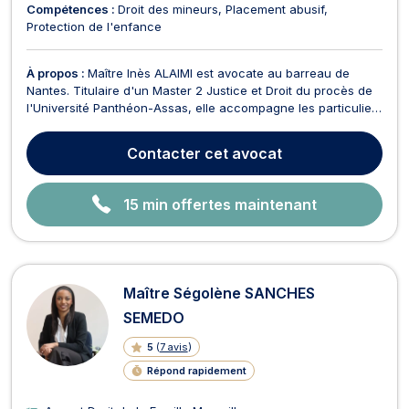
Compétences :
Droit des mineurs
Placement abusif
Protection de l'enfance
À propos :
Maître Inès ALAIMI est avocate au barreau de
Nantes. Titulaire d'un Master 2 Justice et Droit du procès de
l'Université Panthéon-Assas, elle accompagne les particuliers
en droit pénal, en droit de la famille et en droit des mineurs. À
l'écoute de ses clients, elle privilégie un accompagnement
Contacter
cet avocat
personnalisé, fondé sur la disp...
15 min offertes maintenant
Maître Ségolène SANCHES
SEMEDO
5
(
7 avis
)
Répond rapidement