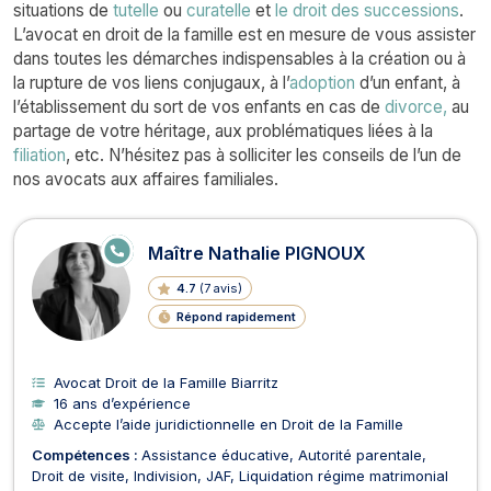
situations de
tutelle
ou
curatelle
et
le droit des successions
.
L’avocat en droit de la famille est en mesure de vous assister
dans toutes les démarches indispensables à la création ou à
la rupture de vos liens conjugaux, à l’
adoption
d’un enfant, à
l’établissement du sort de vos enfants en cas de
divorce,
au
partage de votre héritage, aux problématiques liées à la
filiation
, etc. N’hésitez pas à solliciter les conseils de l’un de
nos avocats aux affaires familiales.
Avocats en Droit de la Famille
E
Maître Nathalie PIGNOUX
N
LI
4.7
(
7 avis
)
G
N
Répond rapidement
E
Avocat Droit de la Famille Biarritz
16 ans d’expérience
Accepte l’aide juridictionnelle en Droit de la Famille
Compétences :
Assistance éducative
Autorité parentale
Droit de visite
Indivision
JAF
Liquidation régime matrimonial