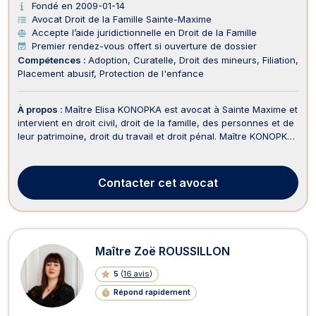
Fondé en 2009-01-14
Avocat Droit de la Famille Sainte-Maxime
Accepte l’aide juridictionnelle en Droit de la Famille
Premier rendez-vous offert si ouverture de dossier
Compétences :
Adoption
Curatelle
Droit des mineurs
Filiation
Placement abusif
Protection de l'enfance
À propos :
Maître Elisa KONOPKA est avocat à Sainte Maxime et
intervient en droit civil, droit de la famille, des personnes et de
leur patrimoine, droit du travail et droit pénal. Maître KONOPKA
dispose d'une expertise reconnue depuis plus de 15 ans en
droit de la famille, des personnes et de leur patrimoine et traite
des affaires lié...
Contacter
cet avocat
Maître Zoë ROUSSILLON
5
(
16 avis
)
Répond rapidement