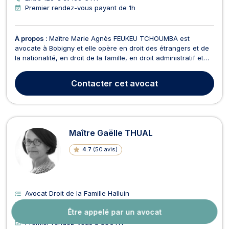
Premier rendez-vous payant de 1h
À propos :
Maître Marie Agnès FEUKEU TCHOUMBA est
avocate à Bobigny et elle opère en droit des étrangers et de
la nationalité, en droit de la famille, en droit administratif et
public, et en droit pénal. Maître Marie Agnès FEUKEU
TCHOUMBA exerce en droit des étrangers et de la nationalité.
Contacter
cet avocat
Elle vous conseille et vous représente en cas...
Maître Gaëlle THUAL
4.7
(
50 avis
)
Avocat Droit de la Famille Halluin
23 ans d’expérience
Être appelé par un avocat
Accepte l’aide juridictionnelle en Droit de la Famille
Premier rendez-vous à 83€ HT