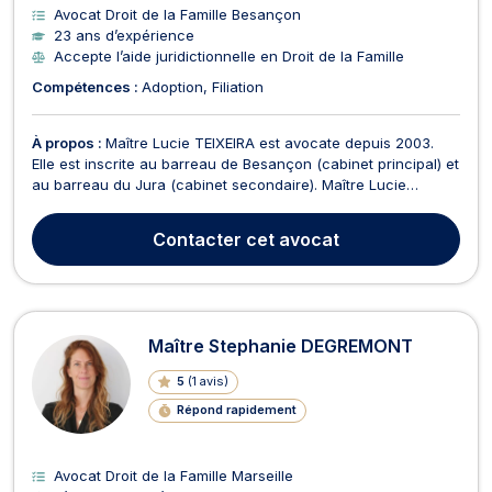
Avocat Droit de la Famille Besançon
23 ans d’expérience
Accepte l’aide juridictionnelle en Droit de la Famille
Compétences :
Adoption
Filiation
À propos :
Maître Lucie TEIXEIRA est avocate depuis 2003.
Elle est inscrite au barreau de Besançon (cabinet principal) et
au barreau du Jura (cabinet secondaire). Maître Lucie
TEIXEIRA vous reçoit : • à Besançon (25000) au 3 rue Abbé
Meslier • et à Dole (39100) au 20 avenue du Maréchal de
Contacter
cet avocat
Lattre de Tassigny. Maître TEIXEIRA intervient...
Maître Stephanie DEGREMONT
5
(
1 avis
)
Répond rapidement
Avocat Droit de la Famille Marseille