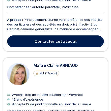
Compétences :
Autorité parentale
Patrimoine
À propos :
Principalement tourné vers la défense des intérêts
des particuliers et des sociétés en droit privé, l'activité du
Cabinet demeure généraliste, de manière à accompagner les
justiciables, personnes physiques ou morales, dans la plupart
des domaines, de la résolution des conflits de manière
Contacter
cet avocat
amiable, ou par voie judiciaire, en ...
Maître Claire ARNIAUD
4.7
(
26 avis
)
Avocat Droit de la Famille Salon-de-Provence
12 ans d’expérience
Accepte l’aide juridictionnelle en Droit de la Famille
Compétences :
Adoption
Autorité parentale
Contrat de