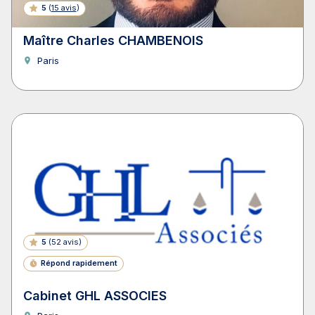
5
(
15 avis
)
Maître Charles CHAMBENOIS
Paris
5
(
52 avis
)
Répond rapidement
Cabinet GHL ASSOCIES