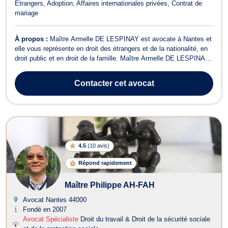
Étrangers
Adoption
Affaires internationales privées
Contrat de
mariage
À propos :
Maître Armelle DE LESPINAY est avocate à Nantes et
elle vous représente en droit des étrangers et de la nationalité, en
droit public et en droit de la famille. Maître Armelle DE LESPINAY
exerce en droit des étrangers et de la nationalité et vous prodigue
des conseils dans le cadre des demandes de régularisations ou de
Contacter
cet avocat
natur...
4.5
(
10 avis
)
Répond rapidement
Maître Philippe AH-FAH
Avocat Nantes
44000
Fondé en 2007
Avocat Spécialiste
Droit du travail & Droit de la sécurité sociale