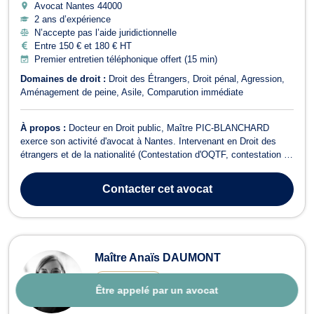
Avocat Nantes
44000
2 ans d’expérience
N’accepte pas l’aide juridictionnelle
Entre 150 € et 180 € HT
Premier entretien téléphonique offert (15 min)
Domaines de droit :
Droit des Étrangers
Droit pénal
Agression
Aménagement de peine
Asile
Comparution immédiate
À propos :
Docteur en Droit public, Maître PIC-BLANCHARD
exerce son activité d'avocat à Nantes. Intervenant en Droit des
étrangers et de la nationalité (Contestation d'OQTF, contestation de
refus de visa, contestation de refus de naturalisation, contestation
de refus de titre de séjour, mainlevée d'opposition à mariage...) et
Contacter
cet avocat
en Droit...
Maître Anaïs DAUMONT
4.7
(
16 avis
)
Être appelé par un avocat
Répond rapidement