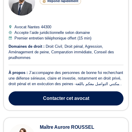
Répond rapidement
Avocat Nantes
44300
Accepte l’aide juridictionnelle selon domaine
Premier entretien téléphonique offert (15 min)
Domaines de droit :
Droit Civil
Droit pénal
Agression
Aménagement de peine
Comparution immédiate
Conseil des
prudhommes
À propos :
J’accompagne des personnes de bonne foi recherchant
une défense sérieuse, claire et investie, notamment en droit privé,
droit pénal et en exécution des peines -يمكنني التواصل معكم باللغة
العربية عند الحاجة، في إطار واضح ومحترم- Je n’interviens pas à l’aide
juridictionnelle hors permanence, afin de garantir du temps et une
Contacter
cet avocat
r...
Maître Aurore ROUSSEL