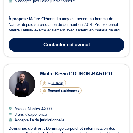
N’accepte pas l’aide juridictionnelle
À propos :
Maître Clément Launay est avocat au barreau de
Nantes depuis sa prestation de serment en 2014. Professionnel,
Maître Launay exerce également avec sérieux en matière de droit
public, il sera en mesure de vous assister et conseiller s'agissant
de tout dossier relatif aux marchés publics, aux subventions
Contacter
cet avocat
publiques, en droit pu...
Maître Kévin DOUNON-BARDOT
5
(
65 avis
)
Répond rapidement
Avocat Nantes
44000
8 ans d’expérience
Accepte l’aide juridictionnelle
Domaines de droit :
Dommage corporel et indemnisation des