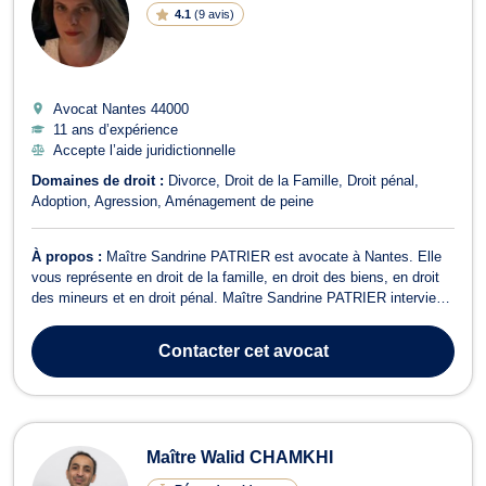
4.1
(
9 avis
)
Avocat Nantes
44000
11 ans d’expérience
Accepte l’aide juridictionnelle
Domaines de droit :
Divorce
Droit de la Famille
Droit pénal
Adoption
Agression
Aménagement de peine
À propos :
Maître Sandrine PATRIER est avocate à Nantes. Elle
vous représente en droit de la famille, en droit des biens, en droit
des mineurs et en droit pénal. Maître Sandrine PATRIER intervient
en droit de la famille, des personnes et de leur patrimoine et
s’occupe des problématiques relevant du divorce, de la séparation,
Contacter
cet avocat
de la tut...
Maître Walid CHAMKHI