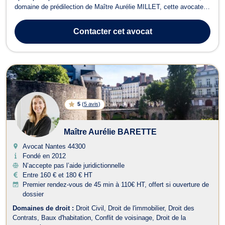
domaine de prédilection de Maître Aurélie MILLET, cette avocate
traite les affaires de divorce, de séparation, de rupture de PACS ou
encore de liquidation du régime matrimonial. Cette avocate prend
Contacter
cet avocat
égaleme...
5
(
5 avis
)
Maître Aurélie BARETTE
Avocat Nantes
44300
Fondé en 2012
N’accepte pas l’aide juridictionnelle
Entre 160 € et 180 € HT
Premier rendez-vous de 45 min à 110€ HT, offert si ouverture de
dossier
Domaines de droit :
Droit Civil
Droit de l'immobilier
Droit des
Contrats
Baux d'habitation
Conflit de voisinage
Droit de la