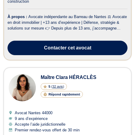
construction
À propos :
Avocate indépendante au Barreau de Nantes ⚖️ Avocate
en droit immobilier | +13 ans d’expérience | Défense, stratégie &
solutions sur mesure 👉 Depuis plus de 13 ans, j’accompagne
particuliers et entreprises dans leurs projets et litiges immobiliers.
Mon objectif : sécuriser, défendre et trouver la meilleure stratégie
pou...
Contacter
cet avocat
Maître Clara HÉRACLÈS
5
(
32 avis
)
Répond rapidement
Avocat Nantes
44000
9 ans d’expérience
Accepte l’aide juridictionnelle
Premier rendez-vous offert de 30 min