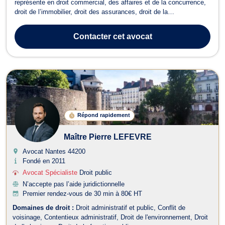
représente en droit commercial, des affaires et de la concurrence,
droit de l’immobilier, droit des assurances, droit de la
consommation. Maître Eric CHEDOTAL vous conseille en droit
commercial, des affaires et de la concurrence pour toutes
Contacter
cet avocat
questions relatives à la concurr...
Répond rapidement
Maître Pierre LEFEVRE
Avocat Nantes
44200
Fondé en 2011
Avocat Spécialiste
Droit public
N’accepte pas l’aide juridictionnelle
Premier rendez-vous de 30 min à 80€ HT
Domaines de droit :
Droit administratif et public
Conflit de
voisinage
Contentieux administratif
Droit de l'environnement
Droit