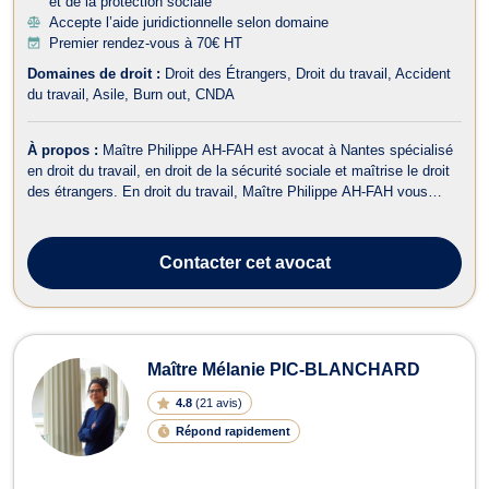
et de la protection sociale
Accepte l’aide juridictionnelle selon domaine
Premier rendez-vous à 70€ HT
Domaines de droit :
Droit des Étrangers
Droit du travail
Accident
du travail
Asile
Burn out
CNDA
À propos :
Maître Philippe AH-FAH est avocat à Nantes spécialisé
en droit du travail, en droit de la sécurité sociale et maîtrise le droit
des étrangers. En droit du travail, Maître Philippe AH-FAH vous
assiste dans la rédaction des contrats de travail et l'application des
statuts contractuels particuliers. De même, il pourra interven...
Contacter
cet avocat
Maître Mélanie PIC-BLANCHARD
4.8
(
21 avis
)
Répond rapidement