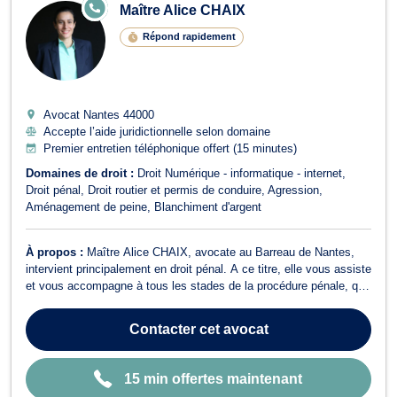
E
Maître Alice CHAIX
N
LI
Répond rapidement
G
N
E
Avocat Nantes
44000
Accepte l’aide juridictionnelle selon domaine
Premier entretien téléphonique offert (15 minutes)
Domaines de droit :
Droit Numérique - informatique - internet
Droit pénal
Droit routier et permis de conduire
Agression
Aménagement de peine
Blanchiment d'argent
À propos :
Maître Alice CHAIX, avocate au Barreau de Nantes,
intervient principalement en droit pénal. A ce titre, elle vous assiste
et vous accompagne à tous les stades de la procédure pénale, que
vous soyez mis en cause ou victime qu'il s'agisse : - d'un dépôt de
plainte ou de son suivi (préparation et assistance avant le dépôt en
Contacter
cet avocat
c...
15 min offertes maintenant