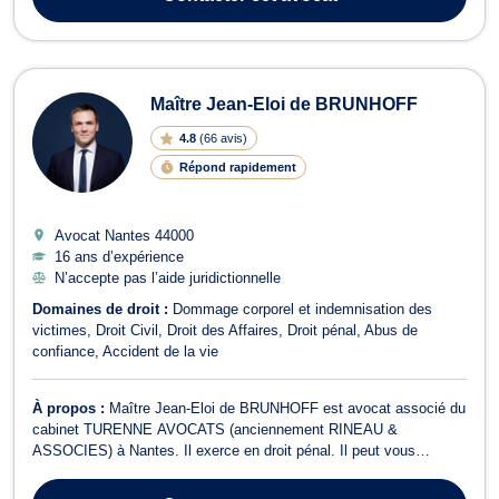
Maître Jean-Eloi de BRUNHOFF
4.8
(
66 avis
)
Répond rapidement
Avocat Nantes
44000
16 ans d’expérience
N’accepte pas l’aide juridictionnelle
Domaines de droit :
Dommage corporel et indemnisation des
victimes
Droit Civil
Droit des Affaires
Droit pénal
Abus de
confiance
Accident de la vie
À propos :
Maître Jean-Eloi de BRUNHOFF est avocat associé du
cabinet TURENNE AVOCATS (anciennement RINEAU &
ASSOCIES) à Nantes. Il exerce en droit pénal. Il peut vous
défendre que vous soyez victime ou auteur présumé de l’infraction,
qu’il s’agisse de contravention, de délit ou de crime. En droit pénal