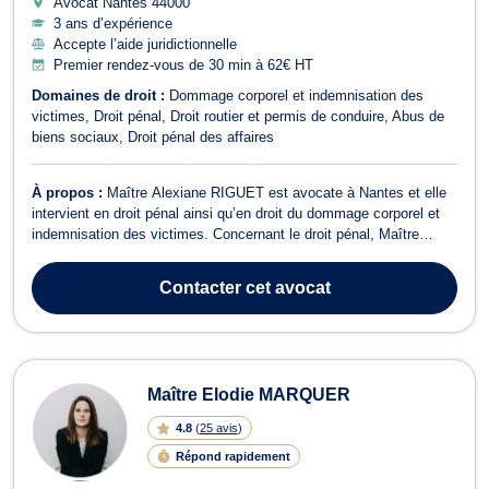
Avocat Nantes
44000
3 ans d’expérience
Accepte l’aide juridictionnelle
Premier rendez-vous de 30 min à 62€ HT
Domaines de droit :
Dommage corporel et indemnisation des
victimes
Droit pénal
Droit routier et permis de conduire
Abus de
biens sociaux
Droit pénal des affaires
À propos :
Maître Alexiane RIGUET est avocate à Nantes et elle
intervient en droit pénal ainsi qu’en droit du dommage corporel et
indemnisation des victimes. Concernant le droit pénal, Maître
Alexiane RIGUET s’occupe notamment des affaires relatives au
droit pénal des affaires et au droit routier et permis de conduire. En
Contacter
cet avocat
matière de d...
Maître Elodie MARQUER
4.8
(
25 avis
)
Répond rapidement