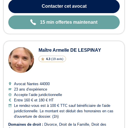
disposition son expertise pour naviguer dans le monde complexe
Contacter
cet avocat
du droit numérique. En tant qu'avocate de c...
15 min offertes maintenant
Maître Armelle DE LESPINAY
4.3
(
19 avis
)
Avocat Nantes
44000
23 ans d’expérience
Accepte l’aide juridictionnelle
Entre 160 € et 180 € HT
Le rendez-vous est à 100 € TTC sauf bénéficiaire de l'aide
juridictionnelle. Le montant est déduit des honoraires en cas
d'ouverture de dossier. (1h)
Domaines de droit :
Divorce
Droit de la Famille
Droit des