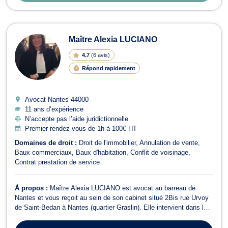
Maître Alexia LUCIANO
4.7
(
6 avis
)
Répond rapidement
Avocat Nantes
44000
11 ans d’expérience
N’accepte pas l’aide juridictionnelle
Premier rendez-vous de 1h à 100€ HT
Domaines de droit :
Droit de l'immobilier
Annulation de vente
Baux commerciaux
Baux d'habitation
Conflit de voisinage
Contrat prestation de service
À propos :
Maître Alexia LUCIANO est avocat au barreau de
Nantes et vous reçoit au sein de son cabinet situé 2Bis rue Urvoy
de Saint-Bedan à Nantes (quartier Graslin). Elle intervient dans la
plupart des domaines du droit immobilier qu'il soit privé ou public,
tant en conseil (rédaction de contrats, négociations, règlement