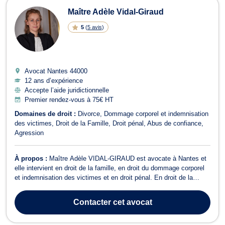
Maître Adèle Vidal-Giraud
5
(
5 avis
)
Avocat Nantes
44000
12 ans d’expérience
Accepte l’aide juridictionnelle
Premier rendez-vous à 75€ HT
Domaines de droit :
Divorce
Dommage corporel et indemnisation
des victimes
Droit de la Famille
Droit pénal
Abus de confiance
Agression
À propos :
Maître Adèle VIDAL-GIRAUD est avocate à Nantes et
elle intervient en droit de la famille, en droit du dommage corporel
et indemnisation des victimes et en droit pénal. En droit de la
famille, Maître VIDAL-GIRAUD vous conseille et vous
accompagne tout le long de votre procédure de divorce par
Contacter
cet avocat
consentement mutuel ou divorce c...