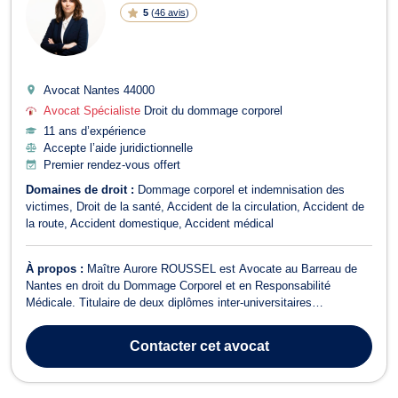
5
(
46 avis
)
Avocat Nantes
44000
Avocat Spécialiste
Droit du dommage corporel
11 ans d’expérience
Accepte l’aide juridictionnelle
Premier rendez-vous offert
Domaines de droit :
Dommage corporel et indemnisation des
victimes
Droit de la santé
Accident de la circulation
Accident de
la route
Accident domestique
Accident médical
À propos :
Maître Aurore ROUSSEL est Avocate au Barreau de
Nantes en droit du Dommage Corporel et en Responsabilité
Médicale. Titulaire de deux diplômes inter-universitaires
"Traumatisme Crânien de l'Enfant et de l'Adolescent, Syndrome du
Bébé Secoué" et "Réparation du Dommage Corporel", Maître
Contacter
cet avocat
ROUSSEL est engagée dans la défense des ...