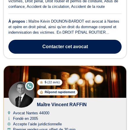
victimes
Droit pénal
Droit routier et permis de conduire
Abus de
confiance
Accident de la circulation
Accident de la route
À propos :
Maître Kévin DOUNON-BARDOT est avocat à Nantes
et opère en droit pénal, ainsi qu’en droit du dommage corporel et
indemnisation des victimes. En DROIT PÉNAL ROUTIER
(conduite sous stupéfiant ou CBD, conduite sans permis, alcool au
volant, etc.). Il met son savoir faire et ses connaissances
Contacter
cet avocat
techniques à votre service pour pré...
5
(
22 avis
)
E
N
Répond rapidement
LI
G
N
Maître Vincent RAFFIN
E
Avocat Nantes
44000
Fondé en 2005
Accepte l’aide juridictionnelle
Premier rendez-vous offert de 30 min