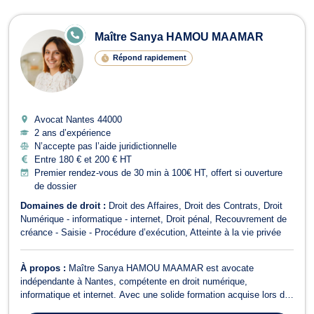
E
Maître Sanya HAMOU MAAMAR
N
LI
Répond rapidement
G
N
E
Avocat Nantes
44000
2 ans d’expérience
N’accepte pas l’aide juridictionnelle
Entre 180 € et 200 € HT
Premier rendez-vous de 30 min à 100€ HT, offert si ouverture
de dossier
Domaines de droit :
Droit des Affaires
Droit des Contrats
Droit
Numérique - informatique - internet
Droit pénal
Recouvrement de
créance - Saisie - Procédure d’exécution
Atteinte à la vie privée
À propos :
Maître Sanya HAMOU MAAMAR est avocate
indépendante à Nantes, compétente en droit numérique,
informatique et internet. Avec une solide formation acquise lors de
ses premières années au barreau de Paris, elle met à votre