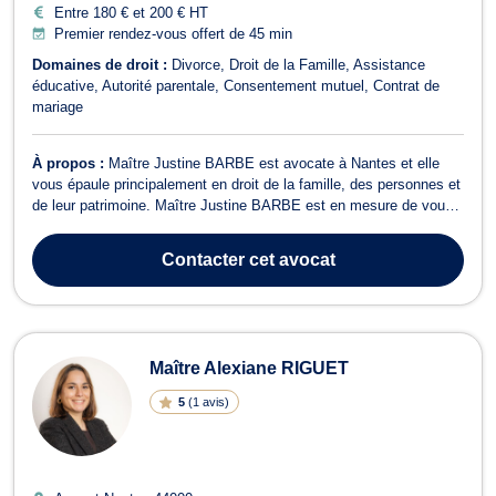
Entre 180 € et 200 € HT
Premier rendez-vous offert de 45 min
Domaines de droit :
Divorce
Droit de la Famille
Assistance
éducative
Autorité parentale
Consentement mutuel
Contrat de
mariage
À propos :
Maître Justine BARBE est avocate à Nantes et elle
vous épaule principalement en droit de la famille, des personnes et
de leur patrimoine. Maître Justine BARBE est en mesure de vous
conseiller en droit de la famille dans les affaires relatives au
divorce contentieux ou à l’amiable, à la séparation et à la rupture
Contacter
cet avocat
de PACS. Av...
Maître Alexiane RIGUET
5
(
1 avis
)