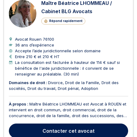
Maître Béatrice LHOMMEAU /
Cabinet BLG Avocats
Répond rapidement
Avocat Rouen
76100
36 ans d’expérience
Accepte l’aide juridictionnelle selon domaine
Entre 210 € et 210 € HT
La consultation est facturée à hauteur de 114 € sauf si
bénéfice de l'aide juridictionnelle : il convient de se
renseigner au préalable. (30 min)
Domaines de droit :
Divorce
Droit de la Famille
Droit des
sociétés
Droit du travail
Droit pénal
Adoption
À propos :
Maître Béatrice LHOMMEAU est Avocat à ROUEN et
intervient en droit commun, droit commercial, droit de la
concurrence, droit de la famille, droit des successions, des
personnes et de leur patrimoine, droit du travail. Elle dispose
d'un second cabinet situé à BOURG ACHARD. Maître
Contacter
cet avocat
LHOMMEAU exerce en droit commercial et vous as...