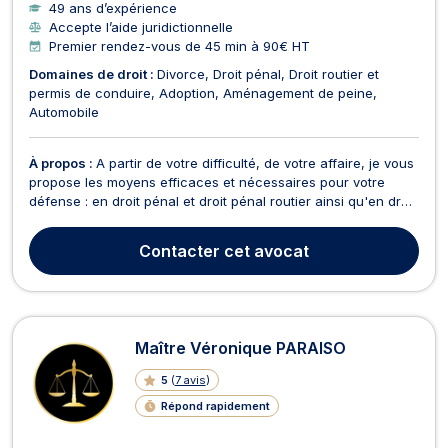
49 ans d’expérience
Accepte l’aide juridictionnelle
Premier rendez-vous de 45 min à 90€ HT
Domaines de droit :
Divorce
Droit pénal
Droit routier et
permis de conduire
Adoption
Aménagement de peine
Automobile
À propos :
A partir de votre difficulté, de votre affaire, je vous
propose les moyens efficaces et nécessaires pour votre
défense : en droit pénal et droit pénal routier ainsi qu'en droit
de la famille. -en droit pénal de la circulation routière : je suis
diplômée pour ce contentieux très particulier qui porte sur
Contacter
cet avocat
toutes les infractio...
Maître Véronique PARAISO
5
(
7 avis
)
Répond rapidement