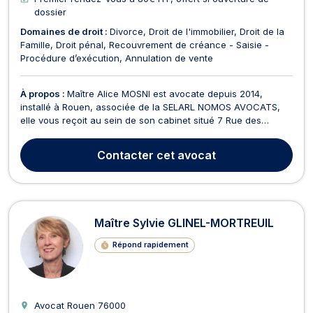
dossier
Domaines de droit :
Divorce
Droit de l'immobilier
Droit de la
Famille
Droit pénal
Recouvrement de créance - Saisie -
Procédure d’exécution
Annulation de vente
À propos :
Maître Alice MOSNI est avocate depuis 2014,
installé à Rouen, associée de la SELARL NOMOS AVOCATS,
elle vous reçoit au sein de son cabinet situé 7 Rue des
Bonnetiers. Maître Alice MOSNI intervient en saisies
immobilières, droit de la famille et droit pénal. A ce titre elle
Contacter
cet avocat
vous assiste et vous conseille en matière de saisie...
Maître Sylvie GLINEL-MORTREUIL
Répond rapidement
Avocat Rouen
76000