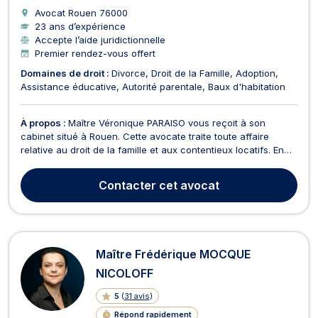
Avocat Rouen
76000
23 ans d’expérience
Accepte l’aide juridictionnelle
Premier rendez-vous offert
Domaines de droit :
Divorce
Droit de la Famille
Adoption
Assistance éducative
Autorité parentale
Baux d'habitation
À propos :
Maître Véronique PARAISO vous reçoit à son
cabinet situé à Rouen. Cette avocate traite toute affaire
relative au droit de la famille et aux contentieux locatifs. En
droit de la famille, Maître Véronique PARAISO s’occupe
essentiellement des affaires de divorce. À cet effet, elle
Contacter
cet avocat
accompagne ses clients dans le cadre des procé...
Maître Frédérique MOCQUE
NICOLOFF
5
(
31 avis
)
Répond rapidement