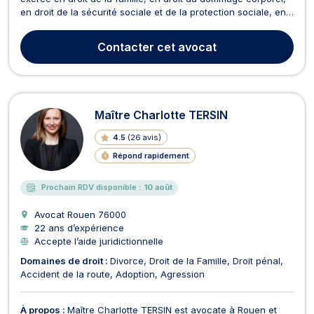
en droit de la sécurité sociale et de la protection sociale, en
droit pénal et en droit du travail. Tout d’abord, en droit de la
famille, Maître Agnès PANNIER est une représentante de choix
Contacter
cet avocat
si votre affaire relève du div...
Maître Charlotte TERSIN
4.5
(
26 avis
)
Répond rapidement
Prochain RDV disponible :
10 août
Avocat Rouen
76000
22 ans d’expérience
Accepte l’aide juridictionnelle
Domaines de droit :
Divorce
Droit de la Famille
Droit pénal
Accident de la route
Adoption
Agression
À propos :
Maître Charlotte TERSIN est avocate à Rouen et