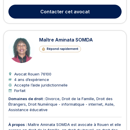
par métro station Palais de Justice ou par bus Théâtre des
Arts. Dynamique et disponible, Maître Clémence ROUSSELET
Contacter
cet avocat
intervient en droit de la construction en c...
Maître Aminata SOMDA
Répond rapidement
Avocat Rouen
76100
4 ans d’expérience
Accepte l’aide juridictionnelle
Forfait
Domaines de droit :
Divorce
Droit de la Famille
Droit des
Étrangers
Droit Numérique - informatique - internet
Asile
Assistance éducative
À propos :
Maître Aminata SOMDA est avocate à Rouen et elle
exerce en droit de la famille, en droit du travail, en droit des