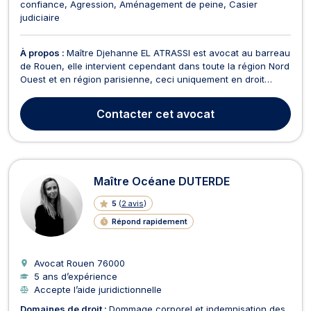
confiance
Agression
Aménagement de peine
Casier
judiciaire
À propos :
Maître Djehanne EL ATRASSI est avocat au barreau
de Rouen, elle intervient cependant dans toute la région Nord
Ouest et en région parisienne, ceci uniquement en droit
pénal et droit des étrangers et de la nationalité. Maître
Djehanne EL ATRASSI vous défend en droit pénal quel que
Contacter
cet avocat
soit le type d’infraction en cause (délits o...
Maître Océane DUTERDE
5
(
2 avis
)
Répond rapidement
Avocat Rouen
76000
5 ans d’expérience
Accepte l’aide juridictionnelle
Domaines de droit :
Dommage corporel et indemnisation des