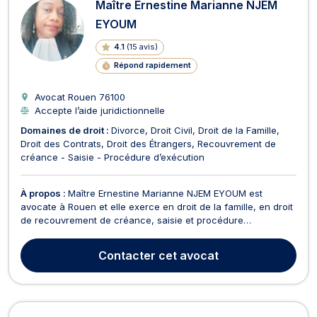
Maître Ernestine Marianne NJEM
EYOUM
4.1
(
15 avis
)
Répond rapidement
Avocat Rouen
76100
Accepte l’aide juridictionnelle
Domaines de droit :
Divorce
Droit Civil
Droit de la Famille
Droit des Contrats
Droit des Étrangers
Recouvrement de
créance - Saisie - Procédure d’exécution
À propos :
Maître Ernestine Marianne NJEM EYOUM est
avocate à Rouen et elle exerce en droit de la famille, en droit
de recouvrement de créance, saisie et procédure
d’exécution, en droit du travail ainsi qu’en droit des étrangers
et de la nationalité. En ce qui concerne le droit de la famille,
Contacter
cet avocat
Maître Ernestine Marianne NJEM EYOUM s’occ...