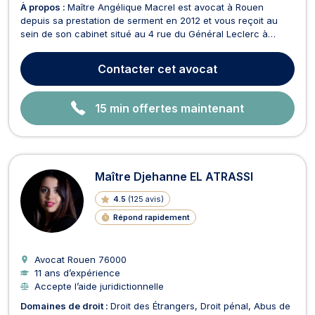
À propos :
Maître Angélique Macrel est avocat à Rouen
depuis sa prestation de serment en 2012 et vous reçoit au
sein de son cabinet situé au 4 rue du Général Leclerc à
proximité de l’hôtel de ville et de la cathédrale de Rouen .
Maître Angélique Macrel exerce en matière de droit dela
Contacter
cet avocat
famille ainsi que dans tous ses champs de compétenc...
15 min offertes maintenant
Maître Djehanne EL ATRASSI
4.5
(
125 avis
)
Répond rapidement
Avocat Rouen
76000
11 ans d’expérience
Accepte l’aide juridictionnelle
Domaines de droit :
Droit des Étrangers
Droit pénal
Abus de