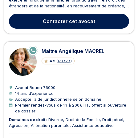
étrangers et de la nationalité, en recouvrement de créance,
saisie, procédure d’exécution, ainsi qu’en droit des nouvelles
technologies, de l’informatique et de la communication
Contacter
cet avocat
(NTIC). En droit de la famille, M...
E
Maître Angélique MACREL
N
LI
4.9
(
173 avis
)
G
N
E
Avocat Rouen
76000
14 ans d’expérience
Accepte l’aide juridictionnelle selon domaine
Premier rendez-vous de 1h à 200€ HT, offert si ouverture
de dossier
Domaines de droit :
Divorce
Droit de la Famille
Droit pénal
Agression
Aliénation parentale
Assistance éducative