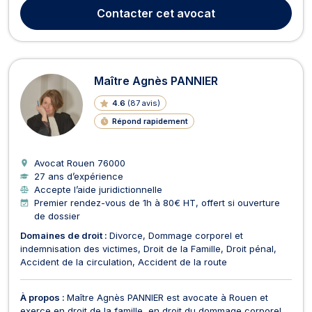
ou contentieux, changement de nom, assurer un partage
Contacter
cet avocat
équitable des biens, définir la pension alimenta...
Maître Agnès PANNIER
4.6
(
87 avis
)
Répond rapidement
Avocat Rouen
76000
27 ans d’expérience
Accepte l’aide juridictionnelle
Premier rendez-vous de 1h à 80€ HT, offert si ouverture
de dossier
Domaines de droit :
Divorce
Dommage corporel et
indemnisation des victimes
Droit de la Famille
Droit pénal
Accident de la circulation
Accident de la route
À propos :
Maître Agnès PANNIER est avocate à Rouen et
exerce en droit de la famille, en droit du dommage corporel,