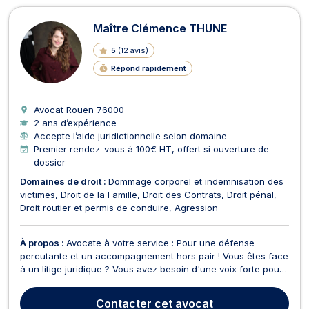
Avocats à Rouen
Maître Clémence THUNE
5
(
12 avis
)
Répond rapidement
Avocat Rouen
76000
2 ans d’expérience
Accepte l’aide juridictionnelle selon domaine
Premier rendez-vous à 100€ HT, offert si ouverture de
dossier
Domaines de droit :
Dommage corporel et indemnisation des
victimes
Droit de la Famille
Droit des Contrats
Droit pénal
Droit routier et permis de conduire
Agression
À propos :
Avocate à votre service : Pour une défense
percutante et un accompagnement hors pair ! Vous êtes face
à un litige juridique ? Vous avez besoin d'une voix forte pour
vous défendre ?Je suis là pour vous ! Maître Thune, avocate
dynamique, je mets mon expertise à votre service pour vous
Contacter
cet avocat
accompagner dans chacune de vos procédure...