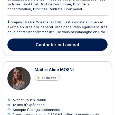
victimes
Droit Civil
Droit de l'immobilier
Droit de la
consommation
Droit des Contrats
Droit pénal
À propos :
Maître Océane DUTERDE est avocate à Rouen et
exerce en Droit civil général, Droit pénal mais également Droit
de la construction/immobilier. Elle vous accompagne en Droit
Civil pour les questions relatives aux contrats, aux
personnes, ou encore les litiges de la vie courante. En droit
Contacter
cet avocat
pénal, Maitre DUTERDE vous assiste devan...
Maître Alice MOSNI
4.1
(
10 avis
)
Avocat Rouen
76000
12 ans d’expérience
Accepte l’aide juridictionnelle
Premier rendez-vous à 80€ HT, offert si ouverture de