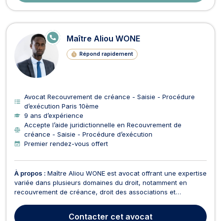
E
Maître Aliou WONE
N
LI
Répond rapidement
G
N
E
Avocat Recouvrement de créance - Saisie - Procédure
d’exécution Paris 10ème
9 ans d’expérience
Accepte l’aide juridictionnelle en Recouvrement de
créance - Saisie - Procédure d’exécution
Premier rendez-vous offert
À propos :
Maître Aliou WONE est avocat offrant une expertise
variée dans plusieurs domaines du droit, notamment en
recouvrement de créance, droit des associations et
fondations, droit du travail, droit des affaires, droit des
étrangers, droit des contrats, droit commercial et droit pénal.
Contacter
cet avocat
En matière de recouvrement de créance, Maître...