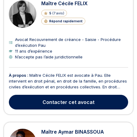
Maître Cécile FELIX
5
(
7 avis
)
Répond rapidement
Avocat Recouvrement de créance - Saisie - Procédure
d’exécution Pau
11 ans d’expérience
N’accepte pas l’aide juridictionnelle
À propos :
Maître Cécile FELIX est avocate à Pau. Elle
intervient en droit pénal, en droit de la famille, en procédures
civiles d’exécution et en procédures collectives. En droit
pénal, Maître FELIX vous accompagne devant les instances
en cas d’infractions pénales comme des contraventions, des
Contacter
cet avocat
délits et des crimes. Que vous soyez vict...
Maître Aymar BINASSOUA