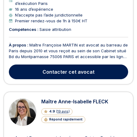
d’exécution Paris
16 ans d’expérience
N’accepte pas l’aide juridictionnelle
Premier rendez-vous de 1h à 150€ HT
Compétences :
Saisie attribution
À propos :
Maître Françoise MARTIN est avocat au barreau de
Paris depuis 2010 et vous reçoit au sein de son Cabinet situé
Bd du Montparnasse 75006 PARIS et accessible par les lignes
4, 6, 12 et 13 arrêt MONTPARNASSE sortie 5. Maître Françoise
MARTIN intervient en droit de la famille, des personnes ,du
Contacter
cet avocat
patrimoine et successorale où ell...
Maître Anne-Isabelle FLECK
4.9
(
19 avis
)
Répond rapidement