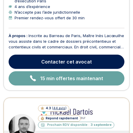
d’exécution Paris
4 ans d’expérience
N’accepte pas l’aide juridictionnelle
Premier rendez-vous offert de 30 min
À propos :
Inscrite au Barreau de Paris, Maître Inès Lacœuilhe
vous assiste dans le cadre de dossiers précontentieux et
contentieux civils et commerciaux. En droit civil, commercial
et de la consommation, elle pourra notamment vous
conseiller pour toute question de droit des contrats (ex.
Contacter
cet avocat
responsabilité contractuelle, rupture abusive ...
15 min offertes maintenant
4.3
(
44 avis
)
Répond rapidement
Prochain RDV disponible :
3 septembre