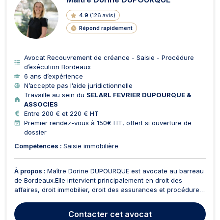
4.9
(
126 avis
)
Répond rapidement
Avocat Recouvrement de créance - Saisie - Procédure
d’exécution Bordeaux
6 ans d’expérience
N’accepte pas l’aide juridictionnelle
Travaille au sein du
SELARL FEVRIER DUPOURQUE &
ASSOCIES
Entre 200 € et 220 € HT
Premier rendez-vous à 150€ HT, offert si ouverture de
dossier
Compétences :
Saisie immobilière
À propos :
Maître Dorine DUPOURQUE est avocate au barreau
de Bordeaux.Elle intervient principalement en droit des
affaires, droit immobilier, droit des assurances et procédures
de recouvrement et d’exécution, tant en conseil qu’en
contentieux. Elle accompagne une clientèle variée —
Contacter
cet avocat
particuliers, entreprises, investisseurs et coproprié...