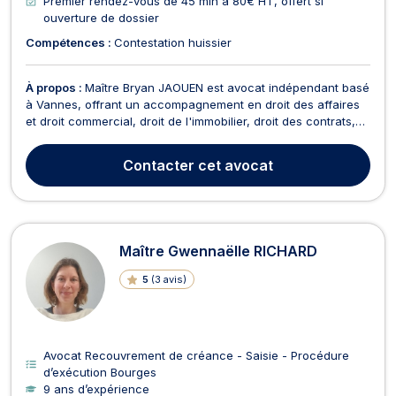
Premier rendez-vous de 45 min à 80€ HT, offert si
ouverture de dossier
Compétences :
Contestation huissier
À propos :
Maître Bryan JAOUEN est avocat indépendant basé
à Vannes, offrant un accompagnement en droit des affaires
et droit commercial, droit de l'immobilier, droit des contrats,
droit de la consommation, droit civil, et droit de la propriété
intellectuelle. En matière de recouvrement de créance, Maître
Contacter
cet avocat
JAOUEN vous accompagne dans l...
Maître Gwennaëlle RICHARD
5
(
3 avis
)
Avocat Recouvrement de créance - Saisie - Procédure
d’exécution Bourges
9 ans d’expérience