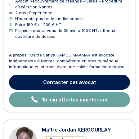
Avocat Recouvrement de créance - Saisie - Procédure
d’exécution Nantes
2 ans d’expérience
N’accepte pas l’aide juridictionnelle
Entre 180 € et 200 € HT
Premier rendez-vous de 30 min à 100€ HT, offert si
ouverture de dossier
À propos :
Maître Sanya HAMOU MAAMAR est avocate
indépendante à Nantes, compétente en droit numérique,
informatique et internet. Avec une solide formation acquise
lors de ses premières années au barreau de Paris, elle met à
votre disposition son expertise pour naviguer dans le monde
Contacter
cet avocat
complexe du droit numérique. En tant qu'avocate de c...
15 min offertes maintenant
Maître Jordan KERGOURLAY