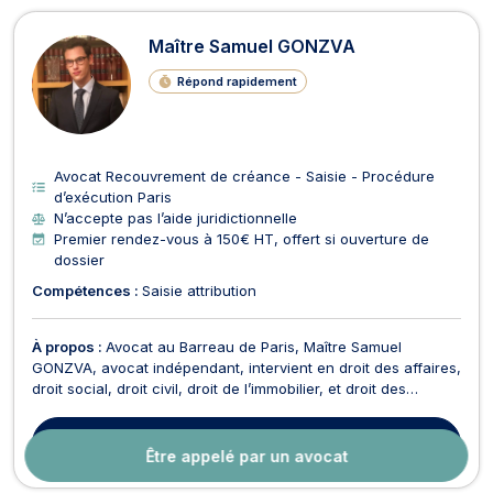
Maître Samuel GONZVA
Répond rapidement
Avocat Recouvrement de créance - Saisie - Procédure
d’exécution Paris
N’accepte pas l’aide juridictionnelle
Premier rendez-vous à 150€ HT, offert si ouverture de
dossier
Compétences :
Saisie attribution
À propos :
Avocat au Barreau de Paris, Maître Samuel
GONZVA, avocat indépendant, intervient en droit des affaires,
droit social, droit civil, droit de l’immobilier, et droit des
sociétés. Il accompagne particuliers et professionnels en
mettant au service de votre dossier sa pratique du
Contacter
cet avocat
contentieux, sa connaissance de la procédure civi...
Être appelé par un avocat