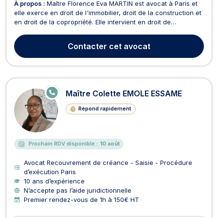
À propos :
Maître Florence Eva MARTIN est avocat à Paris et
elle exerce en droit de l'immobilier, droit de la construction et
en droit de la copropriété. Elle intervient en droit de
l’immobilier et vous assiste pour des affaires relatives à la
vente ou la location d'un bien immeuble, aux vices cachés, à
Contacter
cet avocat
la garantie décennale ou plus g...
E
Maître Colette EMOLE ESSAME
N
LI
Répond rapidement
G
N
E
Prochain RDV disponible :
10 août
Avocat Recouvrement de créance - Saisie - Procédure
d’exécution Paris
10 ans d’expérience
N’accepte pas l’aide juridictionnelle
Premier rendez-vous de 1h à 150€ HT