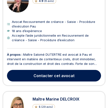
4.9
(
8 avis
)
Avocat Recouvrement de créance - Saisie - Procédure
d’exécution Pau
18 ans d’expérience
Accepte l’aide juridictionnelle en Recouvrement de
créance - Saisie - Procédure d’exécution
À propos :
Maître Salomé DUTERTRE est avocat à Pau et
intervient en matière de contentieux civils, droit immobilier,
droit de la construction et droit des contrats. Forte de son
expérience au sein du cabinet Bruno ALLALI au sein des
départements droit immobilier et droit des contrats, Maître
Contacter
cet avocat
DUTERTRE sera votre meilleure interlocutric...
Maître Marine DELCROIX
5
(
29 avis
)