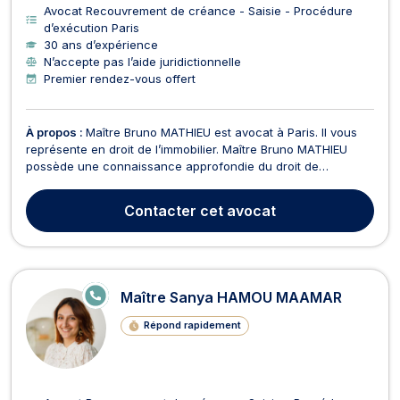
Avocat Recouvrement de créance - Saisie - Procédure
d’exécution Paris
30 ans d’expérience
N’accepte pas l’aide juridictionnelle
Premier rendez-vous offert
À propos :
Maître Bruno MATHIEU est avocat à Paris. Il vous
représente en droit de l’immobilier. Maître Bruno MATHIEU
possède une connaissance approfondie du droit de
l’immobilier. À ce titre, il vous accompagne pour des affaires
relevant de la location de biens immeubles. Ainsi, il pourra
Contacter
cet avocat
vous conseiller en matière de baux commerciau...
E
Maître Sanya HAMOU MAAMAR
N
LI
Répond rapidement
G
N
E