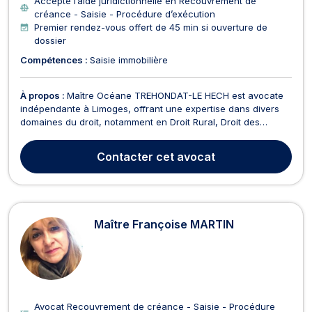
Accepte l’aide juridictionnelle en Recouvrement de
créance - Saisie - Procédure d’exécution
Premier rendez-vous offert de 45 min si ouverture de
dossier
Compétences :
Saisie immobilière
À propos :
Maître Océane TREHONDAT-LE HECH est avocate
indépendante à Limoges, offrant une expertise dans divers
domaines du droit, notamment en Droit Rural, Droit des
Assurances, Recouvrement de créance, Droit des
Successions, Droit de l'immobilier, Droit de l’Expropriation /
Contacter
cet avocat
Préemption, Indivision, Conflit de voisinage, Baux commerc...
Maître Françoise MARTIN
Avocat Recouvrement de créance - Saisie - Procédure