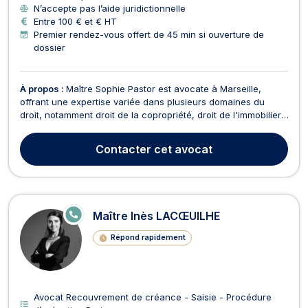
N’accepte pas l’aide juridictionnelle
Entre 100 € et € HT
Premier rendez-vous offert de 45 min si ouverture de
dossier
À propos :
Maître Sophie Pastor est avocate à Marseille,
offrant une expertise variée dans plusieurs domaines du
droit, notamment droit de la copropriété, droit de l'immobilier,
conflit de voisinage, droit des contrats, droit de la famille,
droit pénal, divorce, baux d'habitation, surendettement, droit
Contacter
cet avocat
de la construction, droit civil ...
E
Maître Inès LACŒUILHE
N
LI
Répond rapidement
G
N
E
Avocat Recouvrement de créance - Saisie - Procédure