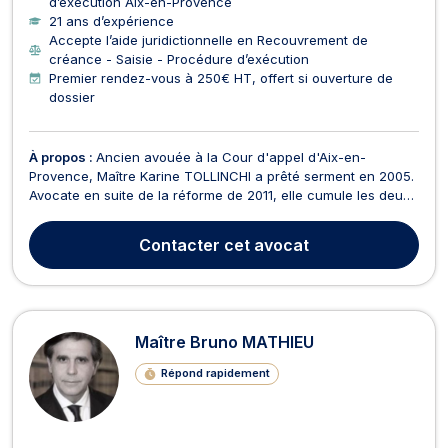
d’exécution Aix-en-Provence
21 ans d’expérience
Accepte l’aide juridictionnelle en Recouvrement de
créance - Saisie - Procédure d’exécution
Premier rendez-vous à 250€ HT, offert si ouverture de
dossier
À propos :
Ancien avouée à la Cour d'appel d'Aix-en-
Provence, Maître Karine TOLLINCHI a prêté serment en 2005.
Avocate en suite de la réforme de 2011, elle cumule les deux
casquettes et vous reçoit dans son cabinet situé au 2 rue
Lacépède à Aix-en-Provence. Maître TOLLINCHI est
Contacter
cet avocat
également compétente en procédure d'appel. Elle réunit ai...
Maître Bruno MATHIEU
Répond rapidement