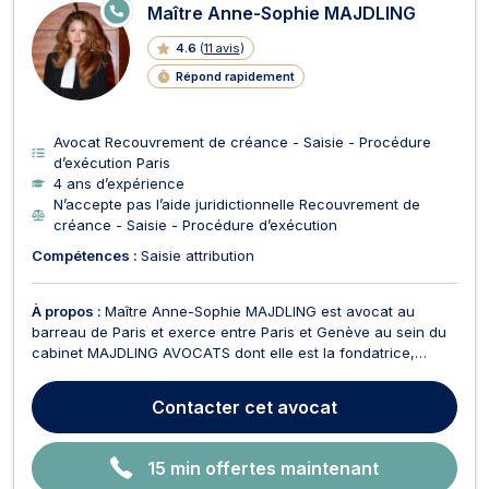
E
Maître Anne-Sophie MAJDLING
N
LI
4.6
(
11 avis
)
G
N
Répond rapidement
E
Avocat Recouvrement de créance - Saisie - Procédure
d’exécution Paris
4 ans d’expérience
N’accepte pas l’aide juridictionnelle Recouvrement de
créance - Saisie - Procédure d’exécution
Compétences :
Saisie attribution
À propos :
Maître Anne-Sophie MAJDLING est avocat au
barreau de Paris et exerce entre Paris et Genève au sein du
cabinet MAJDLING AVOCATS dont elle est la fondatrice,
structuré autour d’une expertise en droit des affaires, droit
commercial et international, droit pénal, droit des assurances.
Contacter
cet avocat
Elle conseille et représente une clientèle ...
15 min offertes maintenant