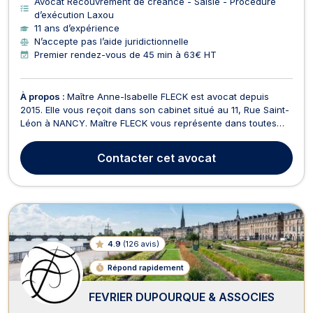
Avocat Recouvrement de créance - Saisie - Procédure
d’exécution Laxou
11 ans d’expérience
N’accepte pas l’aide juridictionnelle
Premier rendez-vous de 45 min à 63€ HT
À propos :
Maître Anne-Isabelle FLECK est avocat depuis
2015. Elle vous reçoit dans son cabinet situé au 11, Rue Saint-
Léon à NANCY. Maître FLECK vous représente dans toutes
sortes de contentieux (contentieux civils & commerciaux,
contentieux contractuels et de responsabilité civile,
Contacter
cet avocat
contentieux bancaire). Efficace et passionnée, ...
4.9
(
126 avis
)
Répond rapidement
FEVRIER DUPOURQUE & ASSOCIES