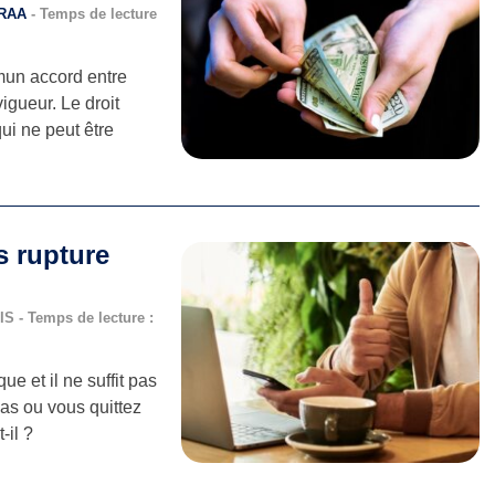
ERAA
- Temps de lecture
mmun accord entre
vigueur. Le droit
ui ne peut être
 rupture
IS - Temps de lecture :
e et il ne suffit pas
cas ou vous quittez
-il ?