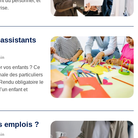
nt du personnel, et
rise.
 assistants
min
r vos enfants ? Ce
nale des particuliers
Rendu obligatoire le
d’un enfant et
s emplois ?
min