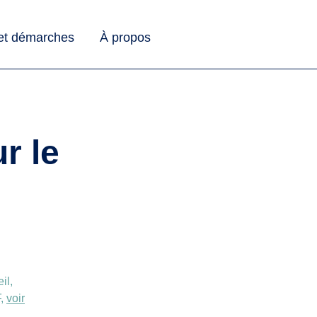
 et démarches
À propos
r le
il,
F,
voir