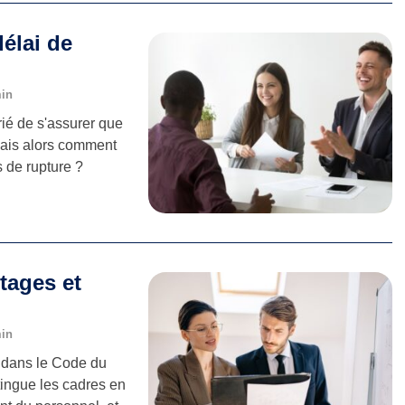
délai de
min
ié de s'assurer que
Mais alors comment
s de rupture ?
tages et
min
e dans le Code du
stingue les cadres en