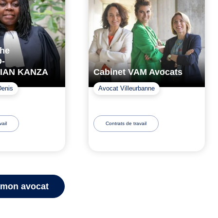
the
-
IAN KANZA
Cabinet VAM Avocats
Denis
Avocat Villeurbanne
vail
Contrats de travail
 mon avocat