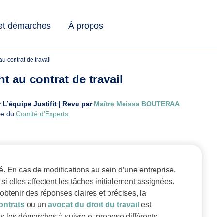
 et démarches
À propos
 au contrat de travail
nt au contrat de travail
r L’équipe Justifit | Revu par
Maître Meissa BOUTERAA
re du
Comité d’Experts
é. En cas de modifications au sein d’une entreprise,
i elles affectent les tâches initialement assignées.
obtenir des réponses claires et précises, la
ontrats
ou un
avocat du droit du travail
est
les démarches à suivre et propose différents