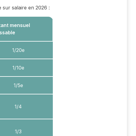
e sur salaire en 2026 :
ant mensuel
issable
1/20e
1/10e
1/5e
1/4
1/3