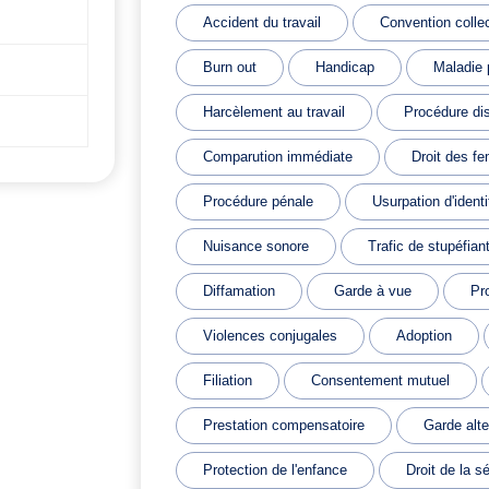
Accident du travail
Convention colle
Burn out
Handicap
Maladie 
Harcèlement au travail
Procédure dis
Comparution immédiate
Droit des f
Procédure pénale
Usurpation d'identi
Nuisance sonore
Trafic de stupéfian
Diffamation
Garde à vue
Pr
Violences conjugales
Adoption
Filiation
Consentement mutuel
Prestation compensatoire
Garde alt
Protection de l'enfance
Droit de la s