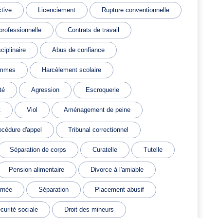
ctive
Licenciement
Rupture conventionnelle
professionnelle
Contrats de travail
ciplinaire
Abus de confiance
emmes
Harcèlement scolaire
té
Agression
Escroquerie
t
Viol
Aménagement de peine
océdure d'appel
Tribunal correctionnel
Séparation de corps
Curatelle
Tutelle
Pension alimentaire
Divorce à l'amiable
ernée
Séparation
Placement abusif
écurité sociale
Droit des mineurs