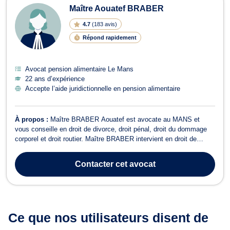
Maître Aouatef BRABER
4.7
(
183 avis
)
Répond rapidement
Avocat pension alimentaire Le Mans
22 ans d’expérience
Accepte l’aide juridictionnelle en pension alimentaire
À propos :
Maître BRABER Aouatef est avocate au MANS et
vous conseille en droit de divorce, droit pénal, droit du dommage
corporel et droit routier. Maître BRABER intervient en droit de
divorce pour un divorce à l’amiable ou contentieux, la rupture d’un
PACS, la liquidation du régime matrimonial et des indivisions ou
Contacter
cet avocat
pour mettre en pl...
Ce que nos utilisateurs
disent de