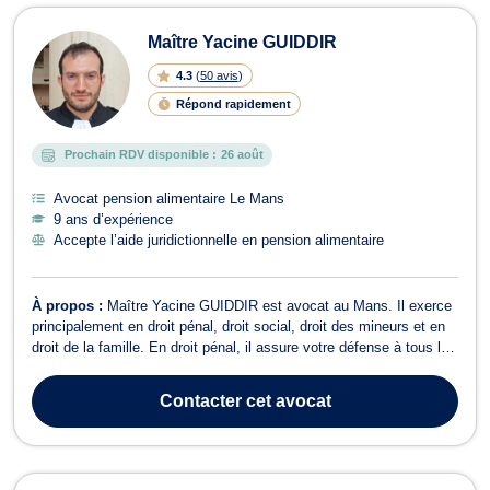
Maître Yacine GUIDDIR
4.3
(
50 avis
)
Répond rapidement
Prochain RDV disponible :
26 août
Avocat pension alimentaire Le Mans
9 ans d’expérience
Accepte l’aide juridictionnelle en pension alimentaire
À propos :
Maître Yacine GUIDDIR est avocat au Mans. Il exerce
principalement en droit pénal, droit social, droit des mineurs et en
droit de la famille. En droit pénal, il assure votre défense à tous les
stades de la procédure et devant les différentes juridictions
pénales (Tribunal correctionnel, Tribunal de Police, Cour d'assises,
Contacter
cet avocat
J...