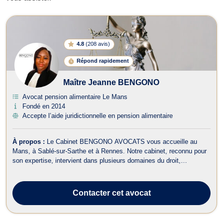
Avocats en pension alimentaire à L
4.8
(
208 avis
)
Répond rapidement
Maître Jeanne BENGONO
Avocat pension alimentaire Le Mans
Fondé en 2014
Accepte l’aide juridictionnelle en pension alimentaire
À propos :
Le Cabinet BENGONO AVOCATS vous accueille au
Mans, à Sablé-sur-Sarthe et à Rennes. Notre cabinet, reconnu pour
son expertise, intervient dans plusieurs domaines du droit,
notamment en Droit de la Famille, Droit des Étrangers et de la
Nationalité, et en Droit Pénal.Le Cabinet BENGONO AVOCATS
accepte l’aide juridictionnelle s...
Contacter
cet avocat