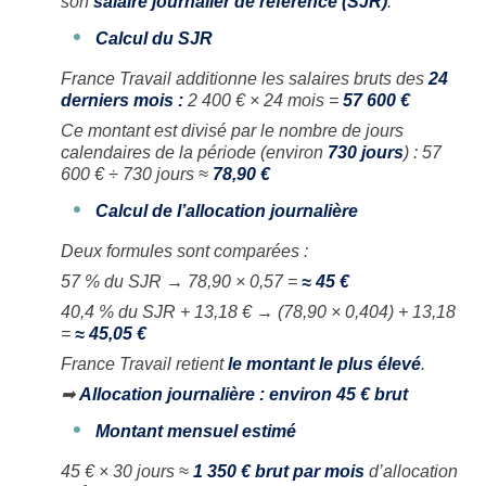
son
salaire journalier de référence (SJR)
.
Calcul du SJR
France Travail additionne les salaires bruts des
24
derniers mois :
2 400 € × 24 mois =
57 600 €
Ce montant est divisé par le nombre de jours
calendaires de la période (environ
730 jours
) : 57
600 € ÷ 730 jours ≈
78,90 €
Calcul de l’allocation journalière
Deux formules sont comparées :
57 % du SJR → 78,90 × 0,57 =
≈ 45 €
40,4 % du SJR + 13,18 € → (78,90 × 0,404) + 13,18
=
≈ 45,05 €
France Travail retient
le montant le plus élevé
.
➡
Allocation journalière : environ 45 € brut
Montant mensuel estimé
45 € × 30 jours ≈
1 350 € brut par mois
d’allocation