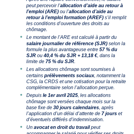
peut percevoir l’
allocation d’aide au retour à
l’emploi (ARE)
ou l’
allocation d’aide au
retour à l’emploi formation (AREF)
s’il remplit
les conditions d’ouverture des droits au
chômage.
Le montant de l’ARE est calculé à partir du
salaire journalier de référence (SJR)
selon la
formule la plus avantageuse entre
57 % du
SJR
ou
40,4 % du SJR + 13,18 €
, dans la
limite de
75 % du SJR
.
Les allocations chômage sont soumises à
certains
prélèvements sociaux
, notamment la
CSG, la CRDS et une cotisation pour la retraite
complémentaire selon l’allocation perçue.
Depuis
le 1er avril 2025
, les allocations
chômage sont versées chaque mois sur la
base fixe de
30 jours calendaires
, après
l’application d’un délai d’attente de
7 jours
et
d’éventuels différés d’indemnisation.
Un
avocat en droit du travail
peut
accompagner le salarié pour vérifier ses droits