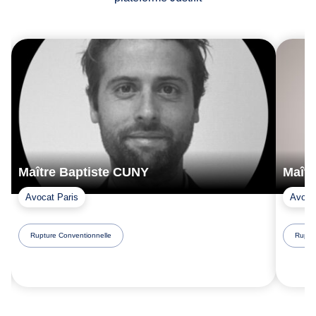
Maître Baptiste CUNY
Maît
Avocat Paris
Avoca
Rupture Conventionnelle
Ruptur