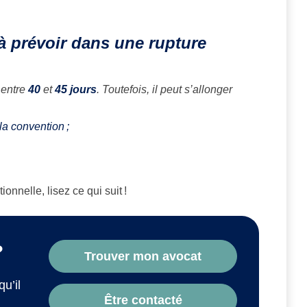
 à prévoir dans une rupture
 entre
40
et
45 jours
. Toutefois, il peut s’allonger
la convention ;
onnelle, lisez ce qui suit !
?
Trouver mon avocat
qu’il
Être contacté