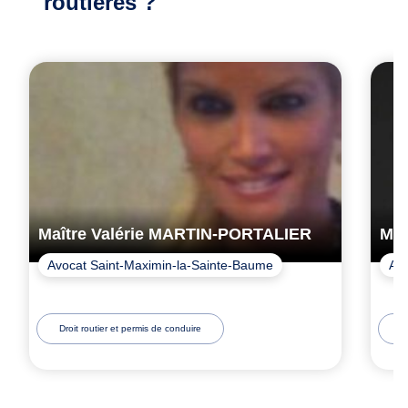
routières ?
Maître Valérie MARTIN-PORTALIER
Maî
Avocat Saint-Maximin-la-Sainte-Baume
Avo
Droit routier et permis de conduire
D