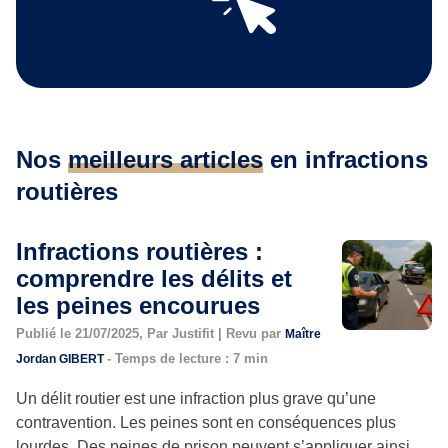
Nos
meilleurs articles
en infractions
routières
Infractions routières :
comprendre les délits et
les peines encourues
Publié le 21/07/2025, Par Justifit | Revu par
Maître
- Temps de lecture : 7 min
Jordan GIBERT
Un délit routier est une infraction plus grave qu’une
contravention. Les peines sont en conséquences plus
lourdes. Des peines de prison peuvent s’appliquer ainsi