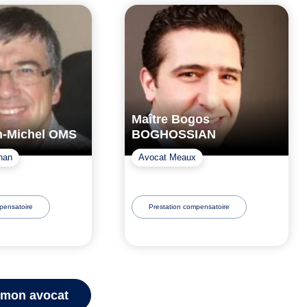
Maître Bogos
n-Michel OMS
BOGHOSSIAN
nan
Avocat Meaux
pensatoire
Prestation compensatoire
 mon avocat