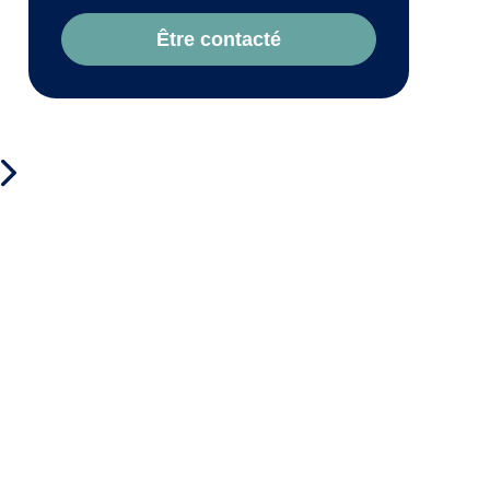
Être contacté
Maître Valérie MARTIN-
Maître Jennifer
PORTALIER
DECAMPS
Avocat Saint-Maximin-la-Sainte-
Avocat Pierrelatte
Baume
Prestation compensatoire
Prestation compensato