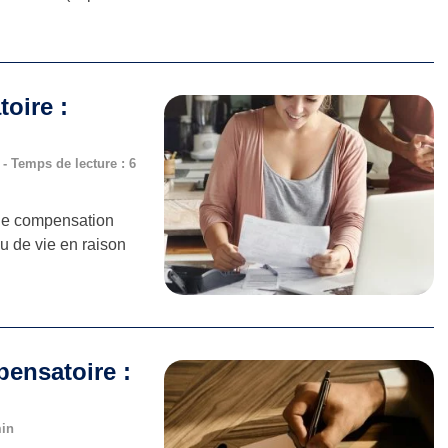
oire :
D
- Temps de lecture : 6
une compensation
u de vie en raison
ensatoire :
min