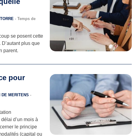
quelle
A TORRE
- Temps de
coup se posent cette
. D’autant plus que
n parent.
ce pour
ON DE MERITENS
-
tation
 délai d’un mois à
cerner le principe
odalités (capital ou