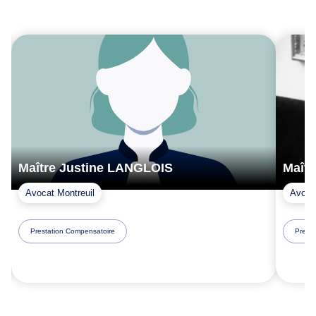
Maître Justine LANGLOIS
Maît
Avocat Montreuil
Avoca
Prestation Compensatoire
Presta