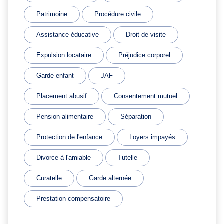
Patrimoine
Procédure civile
Assistance éducative
Droit de visite
Expulsion locataire
Préjudice corporel
Garde enfant
JAF
Placement abusif
Consentement mutuel
Pension alimentaire
Séparation
Protection de l'enfance
Loyers impayés
Divorce à l'amiable
Tutelle
Curatelle
Garde alternée
Prestation compensatoire