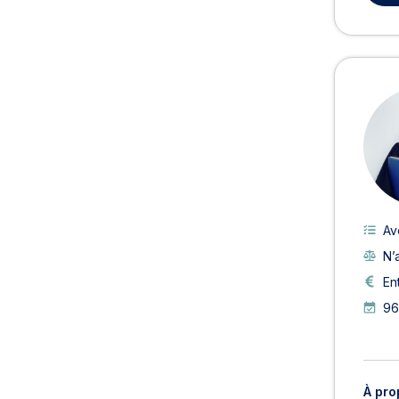
Av
N’
En
96
À pro