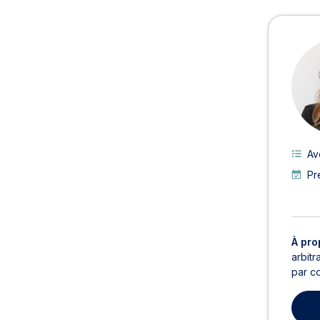
Avoc
Av
Pr
À pro
arbitr
par co