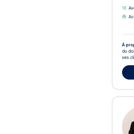
Av
Ac
À pro
du do
ses cl