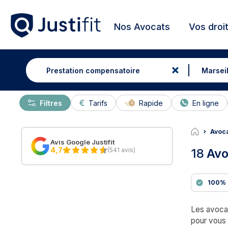
Nos Avocats
Vos droi
Filtres
Tarifs
Rapide
En ligne
Avoca
Avis Google Justifit
4,7
(541 avis)
18
Avo
100% 
Les avocat
pour vous 