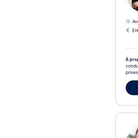
Av
En
À pro
condu
prises