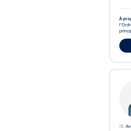
À pro
l'Ordr
princi
Av