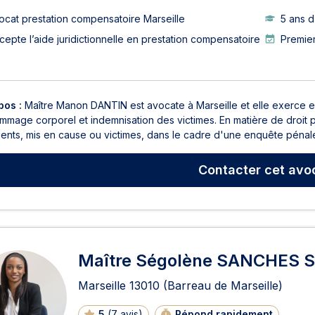
ocat prestation compensatoire Marseille
5 ans 
cepte l’aide juridictionnelle en prestation compensatoire
Premie
pos :
Maître Manon DANTIN est avocate à Marseille et elle exerce en d
mmage corporel et indemnisation des victimes. En matière de droit 
ients, mis en cause ou victimes, dans le cadre d'une enquête pénale
Contacter
cet avo
Maître Ségolène SANCHES
Marseille
13010
(Barreau de Marseille)
5
(
7 avis
)
Répond rapidement