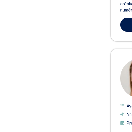
créati
numér
Av
N’
Pr