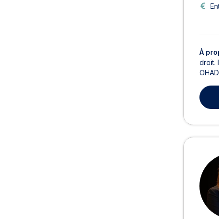
En
À pro
droit.
OHADA