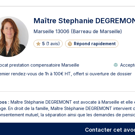
ats en prestation compensatoi
Maître Stephanie DEGREMO
Marseille
13006
(Barreau de Marseille)
5
(
1 avis
)
Répond rapidement
ocat prestation compensatoire Marseille
Accepte
emier rendez-vous de 1h à 100€ HT, offert si ouverture de dossier
pos :
Maître Stéphanie DEGREMONT est avocate à Marseille et elle ex
age. En droit de la famille, Maître Stéphanie DEGREMONT intervient da
nsentement mutuel, la séparation ainsi que les demandes de pension 
Contacter
cet avo