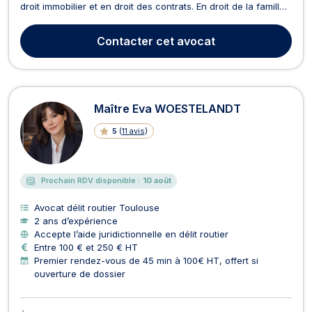
droit immobilier et en droit des contrats. En droit de la famille,
Maître BREJAUD vous assiste pour toute problématique en
cas de divorce amiable ou contentieux, pension alimentaire,
Contacter
cet avocat
garde et résidence des enfa...
Maître Eva WOESTELANDT
5
(
11 avis
)
Prochain RDV disponible :
10 août
Avocat délit routier Toulouse
2 ans d’expérience
Accepte l’aide juridictionnelle en délit routier
Entre 100 € et 250 € HT
Premier rendez-vous de 45 min à 100€ HT, offert si
ouverture de dossier