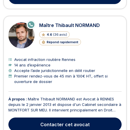
E
Maître Thibault NORMAND
N
LI
4.6
(
36 avis
)
G
N
Répond rapidement
E
Avocat infraction routière Rennes
14 ans d’expérience
Accepte l’aide juridictionnelle en délit routier
Premier rendez-vous de 45 min à 100€ HT, offert si
ouverture de dossier
À propos :
Maître Thibault NORMAND est Avocat à RENNES
depuis le 2 janvier 2013 et dispose d'un Cabinet secondaire à
MONTFORT SUR MEU. Il intervient principalement en Droit
Pénal. Maître NORMAND vous assiste à tous les stades de la
procédure, de la garde à vue à votre convocation devant la
Contacter
cet avocat
juridiction pénale (Tribunal de Police, Tribu...