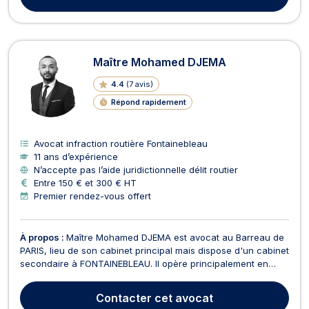
Maître Mohamed DJEMA
4.4
(
7 avis
)
Répond rapidement
Avocat infraction routière Fontainebleau
11 ans d’expérience
N’accepte pas l’aide juridictionnelle délit routier
Entre 150 € et 300 € HT
Premier rendez-vous offert
À propos :
Maître Mohamed DJEMA est avocat au Barreau de
PARIS, lieu de son cabinet principal mais dispose d'un cabinet
secondaire à FONTAINEBLEAU. Il opère principalement en
droit pénal et droit du dommage corporel. En droit pénal,
Maître DJEMA exerce dans les meilleurs délais, quel que soit
Contacter
cet avocat
le type d'infraction (contraventionnelle, ...