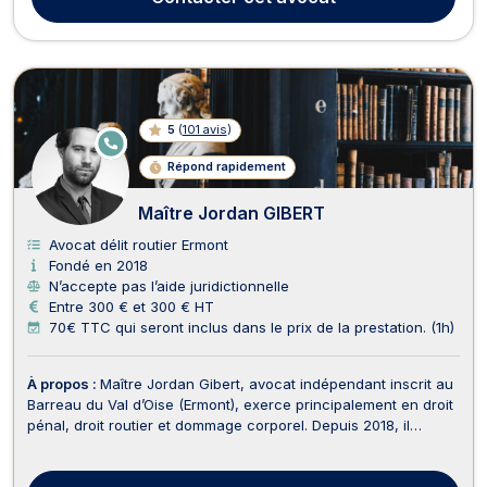
droit routier, je suis aux côtés des conducteurs...
5
(
101 avis
)
E
N
Répond rapidement
LI
G
N
Maître Jordan GIBERT
E
Avocat délit routier Ermont
Fondé en 2018
N’accepte pas l’aide juridictionnelle
Entre 300 € et 300 € HT
70€ TTC qui seront inclus dans le prix de la prestation. (1h)
À propos :
Maître Jordan Gibert, avocat indépendant inscrit au
Barreau du Val d’Oise (Ermont), exerce principalement en droit
pénal, droit routier et dommage corporel. Depuis 2018, il
accompagne ses clients avec rigueur et humanité dans des
procédures sensibles où leur liberté, leur permis de conduire
ou leur réputation sont en jeu. I...