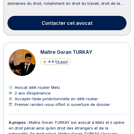
domaines du droit, notamment en droit du travail, droit de la
famille, droit routier et permis de conduire, droit pénal, divorce,
ainsi qu'en dommage corporel et indemnisation des victimes.
En droit du travail, Maître SARRA...
Contacter
cet avocat
Maître Goran TURKAY
4.4
(
14 avis
)
Avocat délit routier Metz
2 ans d’expérience
Accepte l’aide juridictionnelle en délit routier
Premier rendez-vous offert si ouverture de dossier
À propos :
Maître Goran TURKAY est avocat à Metz et il opère
en droit pénal ainsi qu’en droit des étrangers et de la
nationalité. En droit pénal, Maître Goran TURKAY s’occupe