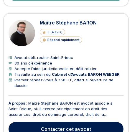
Maître Stéphane BARON
5
(
4 avis
)
Répond rapidement
Avocat délit routier Saint-Brieuc
30 ans d’expérience
Accepte l’aide juridictionnelle en délit routier
Travaille au sein du
Cabinet d’Avocats BARON WEEGER
Premier rendez-vous à 75€ HT, offert si ouverture de
dossier
À propos :
Maître Stéphane BARON est avocat associé à
Saint-Brieuc, où il exerce principalement en droit des
assurances, droit du dommage corporel, droit de la
responsabilité médicale, liquidation d'indivision successorale,
recouvrement de créances et droit de la sécurité sociale. Il
Contacter
cet avocat
accompagne les particuliers comme les professionnel...