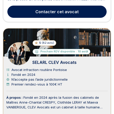
notamment en droit pénal général, en droit pénal des affaires
et au stade de l'aménagement des peines. Il assiste
Contacter
cet avocat
notamment ses clients en garde à v...
5
(
82 avis
)
Prochain RDV disponible :
10 août
SELARL CLEV Avocats
Avocat infraction routière Pontoise
Fondé en 2024
N’accepte pas l’aide juridictionnelle
Premier rendez-vous à 100€ HT
À propos :
Fondé en 2024 après la fusion des cabinets de
Maîtres Anne-Chantal CRESPY, Clothilde LERAY et Maeva
VANBERGUE, CLEV Avocats est un cabinet à taille humaine
composé de trois associés. Un collaborateur et un élève-