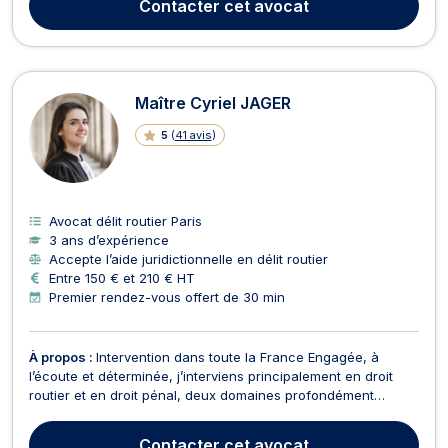
Contacter
cet avocat
bien en droit pénal qu’en droit de...
Maître Cyriel JAGER
5
(
41 avis
)
Avocat délit routier Paris
3 ans d’expérience
Accepte l’aide juridictionnelle en délit routier
Entre 150 € et 210 € HT
Premier rendez-vous offert de 30 min
À propos :
Intervention dans toute la France Engagée, à
l’écoute et déterminée, j’interviens principalement en droit
routier et en droit pénal, deux domaines profondément
humains, où chaque dossier raconte une histoire, souvent
marquée par l’urgence, l’injustice ou l’incompréhension. En
Contacter
cet avocat