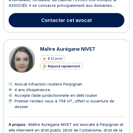
ASSOCIÉS. Il se consacre principalement aux domaines
suivants : droit routier et permis de conduire, droit pénal, droit
douanier, dommage corporel et indemnisation des victimes,
Contacter
cet avocat
ainsi qu’au droit pénal des affaires. En d...
Maître Aurégane NIVET
5
(
2 avis
)
Répond rapidement
Avocat infraction routière Perpignan
4 ans d’expérience
Accepte l’aide juridictionnelle en délit routier
Premier rendez-vous à 75€ HT, offert si ouverture de
dossier
À propos :
Maître Aurégane NIVET est avocate à Perpignan et
elle intervient en droit public (droit de l'urbanisme, droit de la