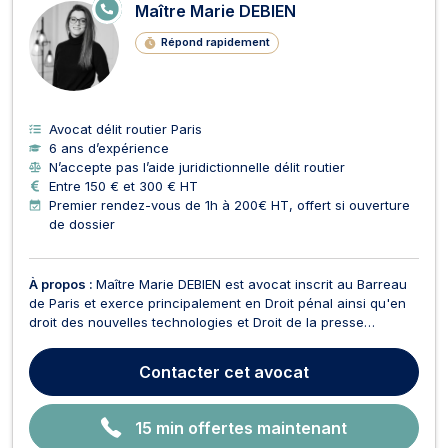
E
Maître Marie DEBIEN
N
LI
Répond rapidement
G
N
E
Avocat délit routier Paris
6 ans d’expérience
N’accepte pas l’aide juridictionnelle délit routier
Entre 150 € et 300 € HT
Premier rendez-vous de 1h à 200€ HT, offert si ouverture
de dossier
À propos :
Maître Marie DEBIEN est avocat inscrit au Barreau
de Paris et exerce principalement en Droit pénal ainsi qu'en
droit des nouvelles technologies et Droit de la presse
(diffamation, injure, atteinte à la vie privée,
déréférencement...). Maître Marie DEBIEN est actuellement
Contacter
cet avocat
avocat Counsel (senior) au sein d’un cabinet réputé p...
15 min offertes maintenant