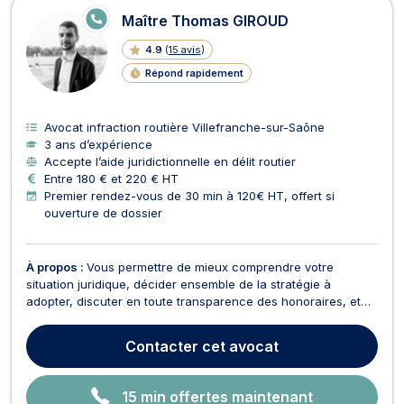
E
Maître Thomas GIROUD
N
LI
4.9
(
15 avis
)
G
N
Répond rapidement
E
Avocat infraction routière Villefranche-sur-Saône
3 ans d’expérience
Accepte l’aide juridictionnelle en délit routier
Entre 180 € et 220 € HT
Premier rendez-vous de 30 min à 120€ HT, offert si
ouverture de dossier
À propos :
Vous permettre de mieux comprendre votre
situation juridique, décider ensemble de la stratégie à
adopter, discuter en toute transparence des honoraires, et
surtout vous représenter efficacement devant les juridictions.
Contacter
cet avocat
15 min offertes maintenant