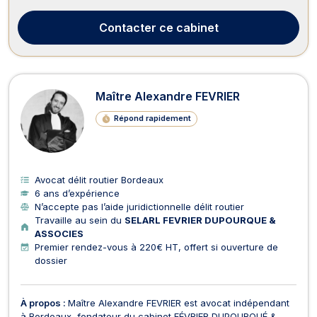
avocat complètent l’équipe. CLEV Avocats intervient en droit
pénal, droit du travail et droit de la famille. En d...
Contacter
ce cabinet
Maître Alexandre FEVRIER
Répond rapidement
Avocat délit routier Bordeaux
6 ans d’expérience
N’accepte pas l’aide juridictionnelle délit routier
Travaille au sein du
SELARL FEVRIER DUPOURQUE &
ASSOCIES
Premier rendez-vous à 220€ HT, offert si ouverture de
dossier
À propos :
Maître Alexandre FEVRIER est avocat indépendant
à Bordeaux, fondateur du cabinet FÉVRIER DUPOURQUÉ &