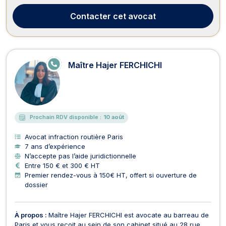
compétences en droit de la famille, des personnes et de leur
patrimoine à votre service pour tous dos...
Contacter
cet avocat
E
Maître Hajer FERCHICHI
N
LI
G
N
E
Prochain RDV disponible :
10 août
Avocat infraction routière Paris
7 ans d’expérience
N’accepte pas l’aide juridictionnelle
Entre 150 € et 300 € HT
Premier rendez-vous à 150€ HT, offert si ouverture de
dossier
À propos :
Maître Hajer FERCHICHI est avocate au barreau de
Paris et vous reçoit au sein de son cabinet situé au 28 rue