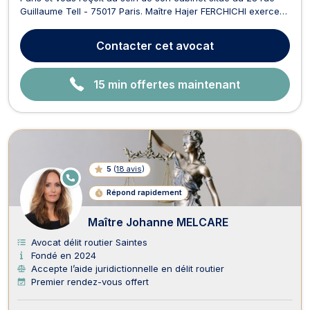
Guillaume Tell - 75017 Paris. Maître Hajer FERCHICHI exerce
en droit pénal, droit routier, droit des étrangers et droit de la
famille. Dans le domaine du droit pénal, Maître Hajer
Contacter
cet avocat
FERCHICHI attache une importance con...
15 min offertes maintenant
5
(
18 avis
)
E
N
Répond rapidement
LI
G
N
Maître Johanne MELCARE
E
Avocat délit routier Saintes
Fondé en 2024
Accepte l’aide juridictionnelle en délit routier
Premier rendez-vous offert