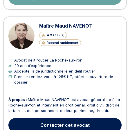
Maître Maud NAVENOT
4.9
(
7 avis
)
Répond rapidement
Avocat délit routier La Roche-sur-Yon
20 ans d’expérience
Accepte l’aide juridictionnelle en délit routier
Premier rendez-vous à 125€ HT, offert si ouverture de
dossier
À propos :
Maître Maud NAVENOT est avocat généraliste à La
Roche-sur-Yon et intervient en droit pénal, droit civil, droit de
la famille, des personnes et de leur patrimoine, droit du
divorce et droit des mineurs. Maître NAVENOT vous assiste en
droit de la famille, des personnes et de leur patrimoine et
Contacter
cet avocat
traite régulièrement des affaire...