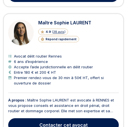
Maître Sophie LAURENT
4.9
(
38 avis
)
Répond rapidement
Avocat délit routier Rennes
6 ans d’expérience
Accepte l’aide juridictionnelle en délit routier
Entre 180 € et 200 € HT
Premier rendez-vous de 30 min à 50€ HT, offert si
ouverture de dossier
À propos :
Maître Sophie LAURENT est avocate à RENNES et
vous propose conseils et assistance en droit pénal, droit
routier et dommage corporel. Elle met son expertise et sa
combativité à votre service pour vous accompagner et vous
défendre dans les moments les plus critiques que vous soyez
Contacter
cet avocat
mis en cause ou victime d'une infraction ou d...