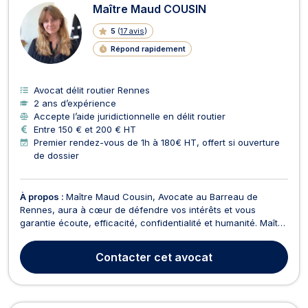
Maître Maud COUSIN
5
(
17 avis
)
Répond rapidement
Avocat délit routier Rennes
2 ans d’expérience
Accepte l’aide juridictionnelle en délit routier
Entre 150 € et 200 € HT
Premier rendez-vous de 1h à 180€ HT, offert si ouverture
de dossier
À propos :
Maître Maud Cousin, Avocate au Barreau de
Rennes, aura à cœur de défendre vos intérêts et vous
garantie écoute, efficacité, confidentialité et humanité. Maître
Maud Cousin intervient tant en première instance qu'en
appel, en demande ou en défense. En droit de la famille, elle
Contacter
cet avocat
vous assiste dans toutes les étapes de votre sép...