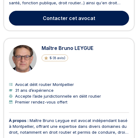
santé, fonction publique, droit routier...) ainsi qu'en droit
pénal. En droit public, Maître Aurégane NIVET assiste
particuliers et collectivités dans tout recours relatif aux
Contacter
cet avocat
décisions administratives : sanct...
Maître Bruno LEYGUE
5
(
8 avis
)
Avocat délit routier Montpellier
31 ans d’expérience
Accepte l’aide juridictionnelle en délit routier
Premier rendez-vous offert
À propos :
Maître Bruno Leygue est avocat indépendant basé
à Montpellier, offrant une expertise dans divers domaines du
droit, notamment en droit routier et permis de conduire, droit
pénal, dommage corporel et indemnisation des victimes,