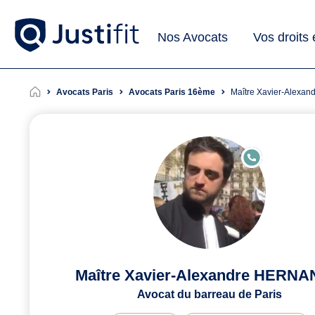
Nos Avocats
Vos droits
Avocats Paris
Avocats Paris 16ème
Maître Xavier-Alex
E
N
LI
G
N
E
Maître Xavier-Alexandre HERN
Avocat du barreau de Paris