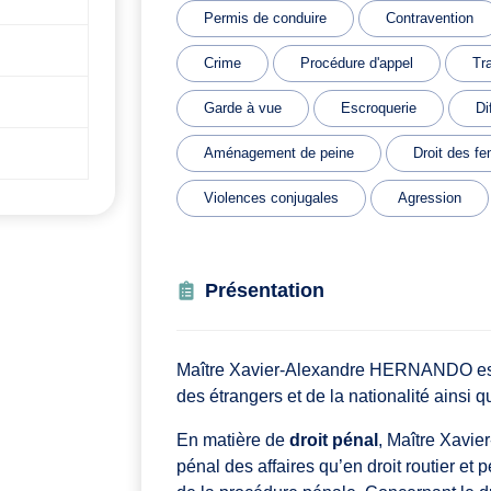
Permis de conduire
Contravention
Crime
Procédure d'appel
Tra
Garde à vue
Escroquerie
Di
Aménagement de peine
Droit des f
Violences conjugales
Agression
Présentation
Maître Xavier-Alexandre HERNANDO est avo
des étrangers et de la nationalité ainsi 
En matière de
droit pénal
, Maître Xavi
pénal des affaires qu’en droit routier et p