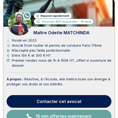
E
Répond rapidement
N
Prochain RDV disponible :
10 août
LI
G
N
Maître Odette MATCHINDA
E
Fondé en 2023
Avocat Droit routier et permis de conduire Paris 17ème
N’accepte pas l’aide juridictionnelle
Entre 150 € et 300 € HT
Premier rendez-vous de 1h à 150€ HT, offert si ouverture de
dossier
À propos :
Réactive, à l'écoute, elle mettra toute son énergie à
protéger vos droits et vos intérêts.
Contacter
cet avocat
15 min offertes maintenant