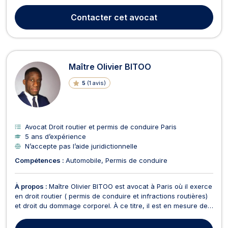
humains, où chaque dossier raconte une histoire, souvent
marquée par l’urgence, l’injustice ou l’incompréhension. En
Contacter
cet avocat
droit routier, je suis aux côtés des conducteurs...
Maître Olivier BITOO
5
(
1 avis
)
Avocat Droit routier et permis de conduire Paris
5 ans d’expérience
N’accepte pas l’aide juridictionnelle
Compétences :
Automobile
Permis de conduire
À propos :
Maître Olivier BITOO est avocat à Paris où il exerce
en droit routier ( permis de conduire et infractions routières)
et droit du dommage corporel. À ce titre, il est en mesure de
vous assister en cas de permis annulé ou suspendu. Cet
avocat vous propose en outre son savoir-faire en matière de