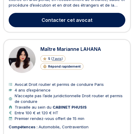
procédure d’exécution et en droit des étrangers et de la
nationalité. En droit pénal, Maître Julien MAUPOUX vous
assiste dans les meilleurs délais pour tous types d'infractions
Contacter
cet avocat
délictuelles ou criminelles telles que l...
Maître Marianne LAHANA
5
(
7 avis
)
Répond rapidement
Avocat Droit routier et permis de conduire Paris
4 ans d’expérience
N’accepte pas l’aide juridictionnelle Droit routier et permis
de conduire
Travaille au sein du
CABINET PHUSIS
Entre 100 € et 120 € HT
Premier rendez-vous offert de 15 min
Compétences :
Automobile
Contravention