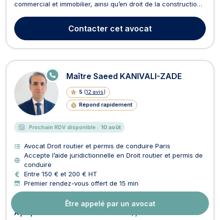
commercial et immobilier, ainsi qu’en droit de la construction,
droit pénal et droit pénal des affaires 🏛️📚 💼 Forte de son
expérience, Maître GORDET met ses compétences juridiques
Contacter
cet avocat
au service de ses clients avec rigu...
E
Maître Saeed KANIVALI-ZADE
N
LI
5
(
12 avis
)
G
N
Répond rapidement
E
Prochain RDV disponible :
10 août
Avocat Droit routier et permis de conduire Paris
Accepte l’aide juridictionnelle en Droit routier et permis de
conduire
Entre 150 € et 200 € HT
Premier rendez-vous offert de 15 min
Être appelé par un avocat
À propos :
Avocat au Barreau de Paris, j’interviens