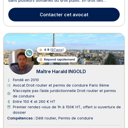
dans plusieurs domaines du droit public. En droit des
Étrangers, Maître LOUSTAU accompagne ses clients dans
des démarches auprès de la préfecture telles que les
Contacter
cet avocat
demandes de titre de séjour, ainsi que les procédures de
regroupement f...
4.9
(
97 avis
)
E
N
Répond rapidement
LI
G
N
Maître Harald INGOLD
E
Fondé en 2010
Avocat Droit routier et permis de conduire Paris 9ème
N’accepte pas l’aide juridictionnelle Droit routier et permis
de conduire
Entre 150 € et 260 € HT
Premier rendez-vous de 1h à 150€ HT, offert si ouverture de
dossier
Compétences :
Délit routier
Permis de conduire