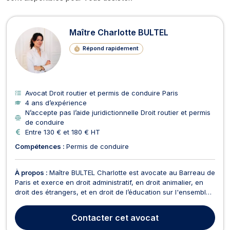
Avocats en Droit routier et permis d
Maître Charlotte BULTEL
Répond rapidement
Avocat Droit routier et permis de conduire Paris
4 ans d’expérience
N’accepte pas l’aide juridictionnelle Droit routier et permis
de conduire
Entre 130 € et 180 € HT
Compétences :
Permis de conduire
À propos :
Maître BULTEL Charlotte est avocate au Barreau de
Paris et exerce en droit administratif, en droit animalier, en
droit des étrangers, et en droit de l’éducation sur l'ensemble
du territoire national et d'outre-mer (DOM-TOM), dont la
Commune de Meaux. Avant de prêter serment, Me Charlotte
Contacter
cet avocat
Bultel a longuement exercé les fonct...