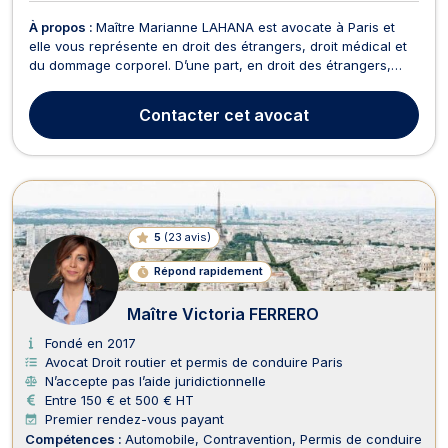
À propos :
Maître Marianne LAHANA est avocate à Paris et
elle vous représente en droit des étrangers, droit médical et
du dommage corporel. D’une part, en droit des étrangers,
Maître Marianne LAHANA accompagne toutes les personnes
souhaitant obtenir des conseils et/ou un accompagnement
Contacter
cet avocat
dans la régularisation de leur situation en Franc...
5
(
23 avis
)
Répond rapidement
Maître Victoria FERRERO
Fondé en 2017
Avocat Droit routier et permis de conduire Paris
N’accepte pas l’aide juridictionnelle
Entre 150 € et 500 € HT
Premier rendez-vous payant
Compétences :
Automobile
Contravention
Permis de conduire