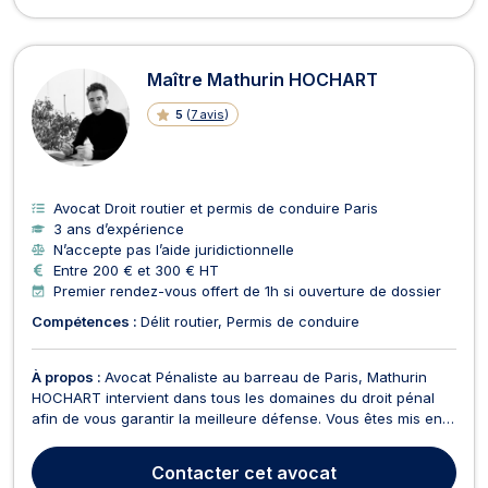
Maître Mathurin HOCHART
5
(
7 avis
)
Avocat Droit routier et permis de conduire Paris
3 ans d’expérience
N’accepte pas l’aide juridictionnelle
Entre 200 € et 300 € HT
Premier rendez-vous offert de 1h si ouverture de dossier
Compétences :
Délit routier
Permis de conduire
À propos :
Avocat Pénaliste au barreau de Paris, Mathurin
HOCHART intervient dans tous les domaines du droit pénal
afin de vous garantir la meilleure défense. Vous êtes mis en
cause dans une affaire pénale ou victime, Maitre Mathurin
HOCHART assurera La Défense de vos intérêts.Qu'il s'agisse
Contacter
cet avocat
de trafic de stupéfiant, violences, agressi...