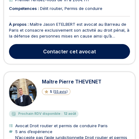
Compétences :
Délit routier
Permis de conduire
À propos :
Maître Jason ETELBERT est avocat au Barreau de
Paris et consacre exclusivement son activité au droit pénal, à
la défense des personnes mises en cause ainsi qu’à
l’accompagnement des victimes d’infractions pénales.
Titulaire d’un Master 2 de Criminologie de l’Université Paris II
Contacter
cet avocat
Panthéon-Assas ainsi que d’un Master 2 de Prat...
Maître Pierre THEVENET
5
(
55 avis
)
Prochain RDV disponible :
12 août
Avocat Droit routier et permis de conduire Paris
5 ans d’expérience
N’accepte pas l’aide juridictionnelle Droit routier et permis