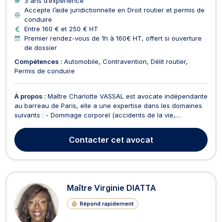
3 ans d’expérience
Accepte l’aide juridictionnelle en Droit routier et permis de
conduire
Entre 160 € et 250 € HT
Premier rendez-vous de 1h à 160€ HT, offert si ouverture
de dossier
Compétences :
Automobile
Contravention
Délit routier
Permis de conduire
À propos :
Maître Charlotte VASSAL est avocate indépendante
au barreau de Paris, elle a une expertise dans les domaines
suivants : - Dommage corporel (accidents de la vie,
accidents de la circulation, accidents du travail, accidents
médicaux) - Droit de la Sécurité Sociale (procédures devant
Contacter
cet avocat
le Pôle social, recours CMRA, faute inexcus...
Maître Virginie DIATTA
Répond rapidement