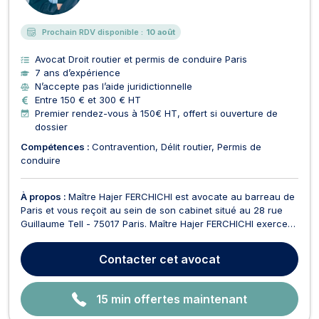
E
Prochain RDV disponible :
10 août
Avocat Droit routier et permis de conduire Paris
7 ans d’expérience
N’accepte pas l’aide juridictionnelle
Entre 150 € et 300 € HT
Premier rendez-vous à 150€ HT, offert si ouverture de
dossier
Compétences :
Contravention
Délit routier
Permis de
conduire
À propos :
Maître Hajer FERCHICHI est avocate au barreau de
Paris et vous reçoit au sein de son cabinet situé au 28 rue
Guillaume Tell - 75017 Paris. Maître Hajer FERCHICHI exerce
en droit pénal, droit routier, droit des étrangers et droit de la
famille. Dans le domaine du droit pénal, Maître Hajer
Contacter
cet avocat
FERCHICHI attache une importance con...
15 min offertes maintenant