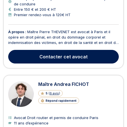
de conduire
Entre 150 € et 200 € HT
Premier rendez-vous à 120€ HT
À propos :
Maître Pierre THEVENET est avocat à Paris et il
opère en droit pénal, en droit du dommage corporel et
indemnisation des victimes, en droit de la santé et en droit de
la famille. Avocat de parties civiles sur le procès V13 (procès
des attentats du 13 novembre 2015), Maître Pierre THEVENET
Contacter
cet avocat
est formé au recueil de la parole de...
Maître Andrea FICHOT
5
(
6 avis
)
Répond rapidement
Avocat Droit routier et permis de conduire Paris
11 ans d’expérience