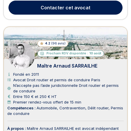
WATREMEZ accompagne ses clients, qu'ils soient prévenus
Contacter
cet avocat
ou parties civiles, dans toutes les démarches liées aux con...
4.2
(
96 avis
)
Prochain RDV disponible :
10 août
Maître Arnaud SARRAILHE
Fondé en 2011
Avocat Droit routier et permis de conduire Paris
N’accepte pas l’aide juridictionnelle Droit routier et permis
de conduire
Entre 150 € et 250 € HT
Premier rendez-vous offert de 15 min
Compétences :
Automobile
Contravention
Délit routier
Permis
de conduire
À propos :
Maître Arnaud SARRAILHE est avocat indépendant