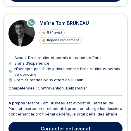
E
Maître Tom BRUNEAU
N
LI
5
(
4 avis
)
G
N
Répond rapidement
E
Avocat Droit routier et permis de conduire Paris
3 ans d’expérience
N’accepte pas l’aide juridictionnelle Droit routier et permis
de conduire
Premier rendez-vous offert de 30 min
Compétences :
Contravention
Délit routier
À propos :
Maître Tom Bruneau est avocat au Barreau de
Paris et exerce en droit pénal. Il prend en charge les dossiers
concernant le droit pénal général, le droit pénal des affaires,
le droit pénal du travail ou encore ceux touchant au droit de
la peine. Il intervient dans ces domaines aussi bien en conseil
Contacter
cet avocat
qu’en contentieux. À ce tit...