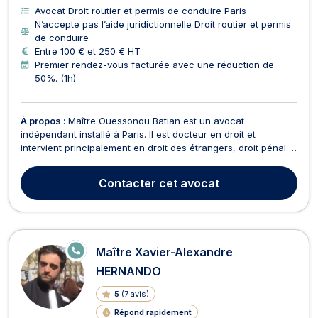
Avocat Droit routier et permis de conduire Paris
N’accepte pas l’aide juridictionnelle Droit routier et permis
de conduire
Entre 100 € et 250 € HT
Premier rendez-vous facturée avec une réduction de
50%. (1h)
À propos :
Maître Ouessonou Batian est un avocat
indépendant installé à Paris. Il est docteur en droit et
intervient principalement en droit des étrangers, droit pénal et
droit fiscal. Il accompagne particuliers, professionnels et
entreprises sur des dossiers qui mêlent protection des
Contacter
cet avocat
personnes, défense pénale et enjeux fiscaux ou pat...
E
Maître Xavier-Alexandre
N
LI
HERNANDO
G
N
5
(
7 avis
)
E
Répond rapidement