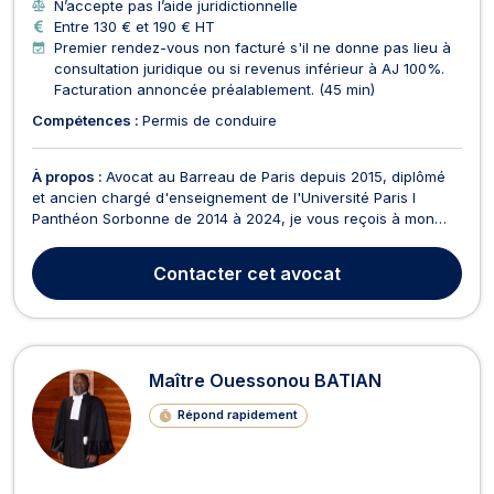
N’accepte pas l’aide juridictionnelle
Entre 130 € et 190 € HT
Premier rendez-vous non facturé s'il ne donne pas lieu à
consultation juridique ou si revenus inférieur à AJ 100%.
Facturation annoncée préalablement. (45 min)
Compétences :
Permis de conduire
À propos :
Avocat au Barreau de Paris depuis 2015, diplômé
et ancien chargé d'enseignement de l'Université Paris I
Panthéon Sorbonne de 2014 à 2024, je vous reçois à mon
cabinet situé à proximité immédiate du Tribunal judiciaire de
Paris. Avocat généraliste par essence, avec la curiosité et le
Contacter
cet avocat
soin d'être à l'écoute de tout problème j...
Maître Ouessonou BATIAN
Répond rapidement