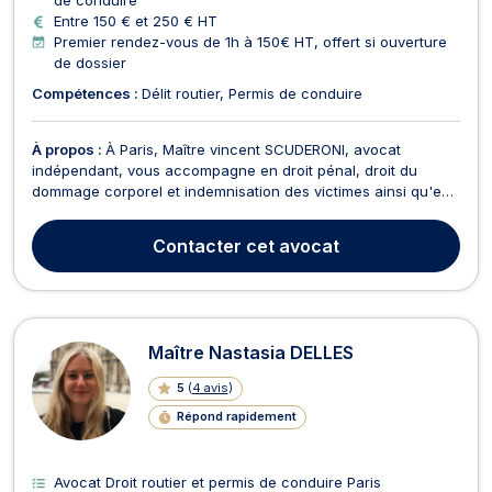
de conduire
Entre 150 € et 250 € HT
Premier rendez-vous de 1h à 150€ HT, offert si ouverture
de dossier
Compétences :
Délit routier
Permis de conduire
À propos :
À Paris, Maître vincent SCUDERONI, avocat
indépendant, vous accompagne en droit pénal, droit du
dommage corporel et indemnisation des victimes ainsi qu'en
droit routier et permis de conduire, Il intervient sur des
problématiques juridiques en lien avec le permis de conduire,
Contacter
cet avocat
la procédure pénale et la réparation du préjudice...
Maître Nastasia DELLES
5
(
4 avis
)
Répond rapidement
Avocat Droit routier et permis de conduire Paris