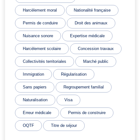
Harcèlement moral
Nationalité française
Permis de conduire
Droit des animaux
Nuisance sonore
Expertise médicale
Harcèlement scolaire
Concession travaux
Collectivités territoriales
Marché public
Immigration
Régularisation
Sans papiers
Regroupement familial
Naturalisation
Visa
Erreur médicale
Permis de construire
OQTF
Titre de séjour