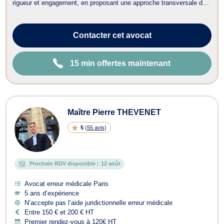
rigueur et engagement, en proposant une approche transversale du
droit, aussi bien en conseil qu’en contentieux. Son objectif est
d’apporter des solutions juridiques efficaces, adaptées à chaque
situation ...
Contacter
cet avocat
15 min offertes maintenant
Maître Pierre THEVENET
5
(
55 avis
)
Prochain RDV disponible :
12 août
Avocat erreur médicale Paris
5 ans d’expérience
N’accepte pas l’aide juridictionnelle erreur médicale
Entre 150 € et 200 € HT
Premier rendez-vous à 120€ HT