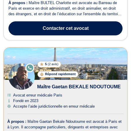
À propos :
Maître BULTEL Charlotte est avocate au Barreau de
Paris et exerce en droit administratif, en droit animalier, en droit
des étrangers, et en droit de l’éducation sur l'ensemble du territoire
national et d'outre-mer (DOM-TOM), dont la Commune de Meaux.
Avant de prêter serment, Me Charlotte Bultel a longuement exercé
Contacter
cet avocat
les fonct...
5
(
2 avis
)
E
N
Répond rapidement
LI
G
N
Maître Gaetan BEKALE NDOUTOUME
E
Avocat erreur médicale Paris
Fondé en 2023
Accepte l’aide juridictionnelle en erreur médicale
À propos :
Maître Gaetan Bekale Ndoutoume est avocat à Paris et
à Lyon. Il accompagne particuliers, dirigeants et entreprises avec