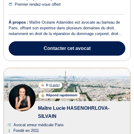
Premier rendez-vous offert
À propos :
Maître Océane Adamides est avocate au barreau de
Paris, offrant son expertise dans plusieurs domaines du droit,
notamment en droit de la réparation du dommage corporel, droit
des assurances, droit de la santé ainsi qu'en droit pénal. En
réparation du dommage corporel, Maître ADAMIDES intervient
Contacter
cet avocat
dans des cas d'accidents de l...
5
(
4 avis
)
Répond rapidement
Maître Lucie HASENOHRLOVA-
SILVAIN
Avocat erreur médicale Paris
Fondé en 2011