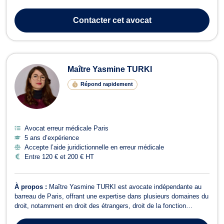
une approche à la fois humaine et stratégique. Un parcours riche et
engagé Diplômée en droit de l’Université Paris XI, j’ai d’abord
Contacter
cet avocat
exercé dans l...
Maître Yasmine TURKI
Répond rapidement
Avocat erreur médicale Paris
5 ans d’expérience
Accepte l’aide juridictionnelle en erreur médicale
Entre 120 € et 200 € HT
À propos :
Maître Yasmine TURKI est avocate indépendante au
barreau de Paris, offrant une expertise dans plusieurs domaines du
droit, notamment en droit des étrangers, droit de la fonction
publique, ainsi qu’en droit administratif et public. En droit de la