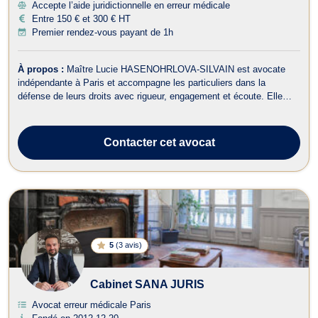
Accepte l’aide juridictionnelle en erreur médicale
Entre 150 € et 300 € HT
Premier rendez-vous payant de 1h
À propos :
Maître Lucie HASENOHRLOVA-SILVAIN est avocate
indépendante à Paris et accompagne les particuliers dans la
défense de leurs droits avec rigueur, engagement et écoute. Elle
intervient dans de nombreux domaines du droit et propose un
accompagnement personnalisé, adapté à chaque situation, qu’elle
soit amiable ou contentieuse. ...
Contacter
cet avocat
5
(
3 avis
)
Cabinet SANA JURIS
Avocat erreur médicale Paris