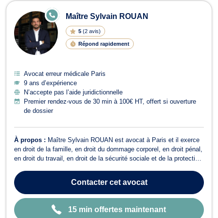
Avocats en erreur médicale à Paris
E
Maître Sylvain ROUAN
N
LI
5
(
2 avis
)
G
N
Répond rapidement
E
Avocat erreur médicale Paris
9 ans d’expérience
N’accepte pas l’aide juridictionnelle
Premier rendez-vous de 30 min à 100€ HT, offert si ouverture
de dossier
À propos :
Maître Sylvain ROUAN est avocat à Paris et il exerce
en droit de la famille, en droit du dommage corporel, en droit pénal,
en droit du travail, en droit de la sécurité sociale et de la protection
sociale. D’abord, Maître Sylvain ROUAN opère en droit de la
famille, notamment pour tout ce qui relève du domaine du divorce,
Contacter
cet avocat
de ...
15 min offertes maintenant