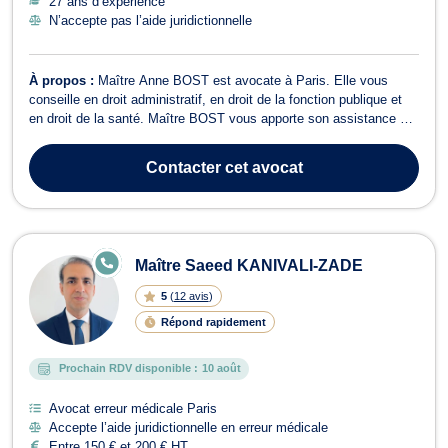
27 ans d’expérience
N’accepte pas l’aide juridictionnelle
À propos :
Maître Anne BOST est avocate à Paris. Elle vous
conseille en droit administratif, en droit de la fonction publique et
en droit de la santé. Maître BOST vous apporte son assistance en
droit administratif dans les affaires touchant les activités de
l’administration dans son ensemble. Elle vous accompagne dans
Contacter
cet avocat
les litiges en m...
E
Maître Saeed KANIVALI-ZADE
N
LI
5
(
12 avis
)
G
N
Répond rapidement
E
Prochain RDV disponible :
10 août
Avocat erreur médicale Paris
Accepte l’aide juridictionnelle en erreur médicale
Entre 150 € et 200 € HT