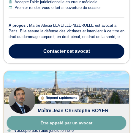
Accepte l’aide juridictionnelle en erreur médicale
Premier rendez-vous offert si ouverture de dossier
À propos :
Maître Alexia LEVEILLÉ-NIZEROLLE est avocat à
Paris. Elle assure la défense des victimes et intervient à ce titre en
droit du dommage corporel, en droit pénal, en droit de la santé, en
droit civil et en droit des assurances. Maître Alexia LEVEILLÉ-
NIZEROLLE exerce en droit du dommage corporel pour des
Contacter
cet avocat
préjudices résultant d...
Répond rapidement
Maître Jean-Christophe BOYER
Avocat Droit de la santé Paris
Être appelé par un avocat
Fondé en 2005
N’accepte pas l’aide juridictionnelle