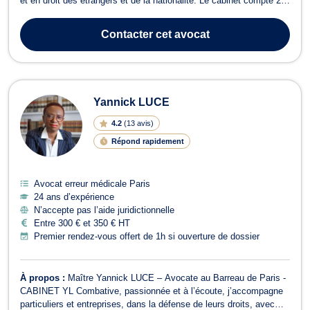
et en droit des étrangers et de la nationalité. Le cabinet compte 2
avocats. En droit administratif et public, Maître Haroon MALIK
intervient en conseil et en contentieux pour l’ensemble des
Contacter
cet avocat
problématiqu...
Yannick LUCE
4.2
(
13 avis
)
Répond rapidement
Avocat erreur médicale Paris
24 ans d’expérience
N’accepte pas l’aide juridictionnelle
Entre 300 € et 350 € HT
Premier rendez-vous offert de 1h si ouverture de dossier
À propos :
Maître Yannick LUCE – Avocate au Barreau de Paris -
CABINET YL Combative, passionnée et à l’écoute, j’accompagne
particuliers et entreprises, dans la défense de leurs droits, avec