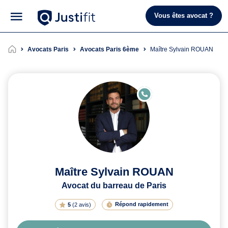
Vous êtes avocat ?
Avocats Paris
Avocats Paris 6ème
Maître Sylvain ROUAN
E
N
LI
G
N
E
Maître Sylvain ROUAN
Avocat du barreau de Paris
Répond rapidement
5
(
2 avis
)