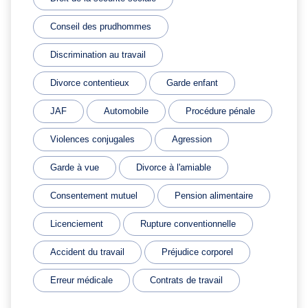
Conseil des prudhommes
Discrimination au travail
Divorce contentieux
Garde enfant
JAF
Automobile
Procédure pénale
Violences conjugales
Agression
Garde à vue
Divorce à l'amiable
Consentement mutuel
Pension alimentaire
Licenciement
Rupture conventionnelle
Accident du travail
Préjudice corporel
Erreur médicale
Contrats de travail