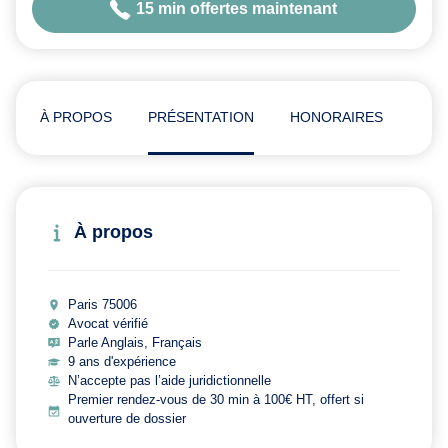
15 min offertes maintenant
À PROPOS
PRÉSENTATION
HONORAIRES
ADR
À propos
Paris 75006
Avocat vérifié
Parle Anglais, Français
9 ans d'expérience
N’accepte pas l’aide juridictionnelle
Premier rendez-vous de 30 min à 100€ HT, offert si
ouverture de dossier