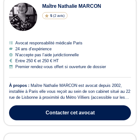
Maître Nathalie MARCON
5
(
2 avis
)
Avocat responsabilité médicale Paris
24 ans d’expérience
N’accepte pas l’aide juridictionnelle
Entre 250 € et 250 € HT
Premier rendez-vous offert si ouverture de dossier
À propos :
Maître Nathalie MARCON est avocat depuis 2002,
installée à Paris elle vous reçoit au sein de son cabinet situé au 22
rue de Lisbonne à proximité du Métro Villiers (accessible sur les
ligne 2 et 3). Maître Nathalie Marcon est également Maître de
conférences à l'Université et elle enseigne le contentieux
Contacter
cet avocat
administratif, le dro...