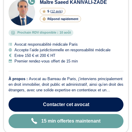
E
Maître Saeed KANIVALI-ZADE
N
LI
5
(
12 avis
)
G
N
Répond rapidement
E
Prochain RDV disponible :
10 août
Avocat responsabilité médicale Paris
Accepte l’aide juridictionnelle en responsabilité médicale
Entre 150 € et 200 € HT
Premier rendez-vous offert de 15 min
À propos :
Avocat au Barreau de Paris, j’interviens principalement
en droit immobilier, droit public et administratif, ainsi qu’en droit des
étrangers, avec une solide expertise en contentieux et un
accompagnement rigoureux devant les juridictions judiciaires et
administratives. 🔹 Droit immobilier Je vous assiste dans tous les
Contacter
cet avocat
domaine...
15 min offertes maintenant