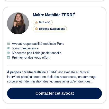
Maître Mathilde TERRÉ
5
(
2 avis
)
Répond rapidement
Avocat responsabilité médicale Paris
5 ans d’expérience
N’accepte pas l’aide juridictionnelle
Premier rendez-vous offert
À propos :
Maître Mathilde TERRÉ est avocate à Paris et
intervient principalement en droit des assurances, en dommage
corporel et indemnisation des victimes ainsi qu’en droit des
contrats. Son activité est aujourd’hui recentrée sur la défense des
particuliers ou des professionnels confrontés à un litige avec un
Contacter
cet avocat
assureur, une banque, u...