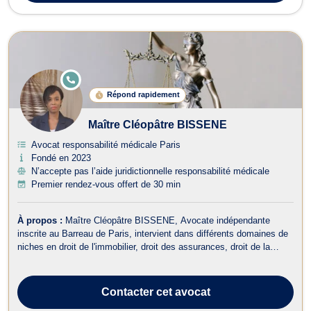
E
N
Répond rapidement
LI
G
N
Maître Cléopâtre BISSENE
E
Avocat responsabilité médicale Paris
Fondé en 2023
N’accepte pas l’aide juridictionnelle responsabilité médicale
Premier rendez-vous offert de 30 min
À propos :
Maître Cléopâtre BISSENE, Avocate indépendante
inscrite au Barreau de Paris, intervient dans différents domaines de
niches en droit de l'immobilier, droit des assurances, droit de la
santé et du dommage corporel, droit des étrangers, droit des
contrats, droit de la consommation, droit civil et droit international.
Bilingue ...
Contacter
cet avocat