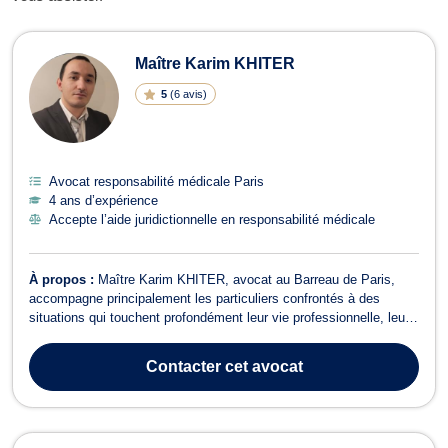
Avocats en responsabilité médicale 
Maître Karim KHITER
5
(
6 avis
)
Avocat responsabilité médicale Paris
4 ans d’expérience
Accepte l’aide juridictionnelle en responsabilité médicale
À propos :
Maître Karim KHITER, avocat au Barreau de Paris,
accompagne principalement les particuliers confrontés à des
situations qui touchent profondément leur vie professionnelle, leur
santé ou leur vie familiale. Il intervient en droit du travail, droit de la
santé, dommage corporel, ainsi qu'en droit de la famille, avec une
Contacter
cet avocat
appro...