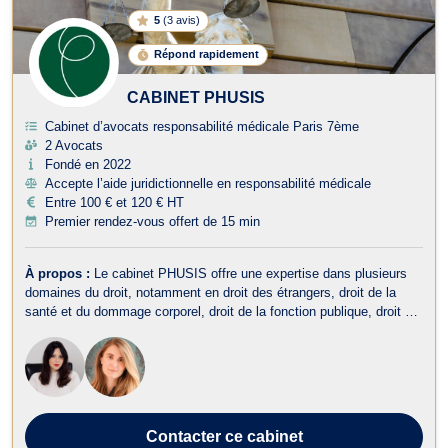
5
(
3 avis
)
Répond rapidement
CABINET PHUSIS
Cabinet d’avocats responsabilité médicale Paris 7ème
2 Avocats
Fondé en 2022
Accepte l’aide juridictionnelle en responsabilité médicale
Entre 100 € et 120 € HT
Premier rendez-vous offert de 15 min
À propos :
Le cabinet PHUSIS offre une expertise dans plusieurs
domaines du droit, notamment en droit des étrangers, droit de la
santé et du dommage corporel, droit de la fonction publique, droit de
l'environnement, droit administratif et public. Dans le domaine du
droit des étrangers, Maître Marianne LAHANA et Maître Gabrièle
GIEN as...
Contacter
ce cabinet