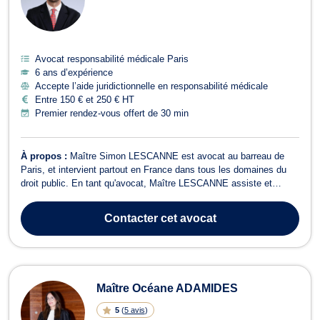
Avocat responsabilité médicale Paris
6 ans d’expérience
Accepte l’aide juridictionnelle en responsabilité médicale
Entre 150 € et 250 € HT
Premier rendez-vous offert de 30 min
À propos :
Maître Simon LESCANNE est avocat au barreau de
Paris, et intervient partout en France dans tous les domaines du
droit public. En tant qu'avocat, Maître LESCANNE assiste et
défend tant les particuliers que les entreprises notamment dans les
domaines suivants : Droit de l'urbanisme : (audit de permis de
Contacter
cet avocat
construire, contestati...
Maître Océane ADAMIDES
5
(
5 avis
)