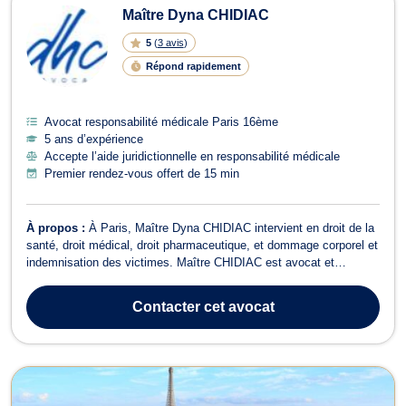
Maître Dyna CHIDIAC
5
(
3 avis
)
Répond rapidement
Avocat responsabilité médicale Paris 16ème
5 ans d’expérience
Accepte l’aide juridictionnelle en responsabilité médicale
Premier rendez-vous offert de 15 min
À propos :
À Paris, Maître Dyna CHIDIAC intervient en droit de la
santé, droit médical, droit pharmaceutique, et dommage corporel et
indemnisation des victimes. Maître CHIDIAC est avocat et
également Docteur en Pharmacie. Elle s'engage personnellement
dans chaque dossier et traite chaque affaire de manière
Contacter
cet avocat
personnalisée. Le Cabinet vo...