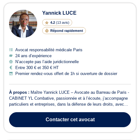
Yannick LUCE
4.2
(
13 avis
)
Répond rapidement
Avocat responsabilité médicale Paris
24 ans d’expérience
N’accepte pas l’aide juridictionnelle
Entre 300 € et 350 € HT
Premier rendez-vous offert de 1h si ouverture de dossier
À propos :
Maître Yannick LUCE – Avocate au Barreau de Paris -
CABINET YL Combative, passionnée et à l’écoute, j’accompagne
particuliers et entreprises, dans la défense de leurs droits, avec
une approche à la fois humaine et stratégique. Un parcours riche et
engagé Diplômée en droit de l’Université Paris XI, j’ai d’abord
Contacter
cet avocat
exercé dans l...