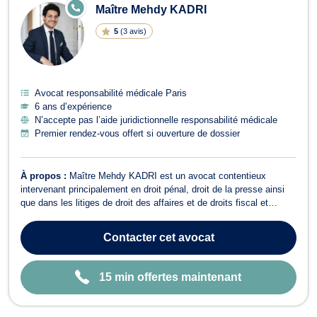
E
Maître Mehdy KADRI
N
LI
5
(
3 avis
)
G
N
E
Avocat responsabilité médicale Paris
6 ans d’expérience
N’accepte pas l’aide juridictionnelle responsabilité médicale
Premier rendez-vous offert si ouverture de dossier
À propos :
Maître Mehdy KADRI est un avocat contentieux
intervenant principalement en droit pénal, droit de la presse ainsi
que dans les litiges de droit des affaires et de droits fiscal et
douanier. En droit pénal, il assiste ses clients que ce soit en
qualités de prévenus, d'accusés ou de victimes d'infraction devant
Contacter
cet avocat
toutes les juri...
15 min offertes maintenant