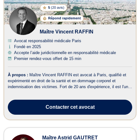
5
(
20 avis
)
Répond rapidement
Maître Vincent RAFFIN
Avocat responsabilité médicale Paris
Fondé en 2025
Accepte l’aide juridictionnelle en responsabilité médicale
Premier rendez-vous offert de 15 min
À propos :
Maître Vincent RAFFIN est avocat à Paris, qualifié et
expérimenté en droit de la santé et en dommage corporel et
indemnisation des victimes. Fort de 20 ans d'expérience, il est l'un
des associés fondateurs du cabinet BRGAVOCATS, où il dirige le
département dédié au droit médical et aux dommages corporels. En
droit de la san...
Contacter
cet avocat
Maître Astrid GAUTRET