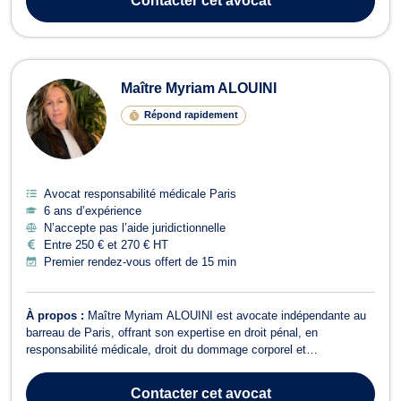
Contacter
cet avocat
les fonct...
Maître Myriam ALOUINI
Répond rapidement
Avocat responsabilité médicale Paris
6 ans d’expérience
N’accepte pas l’aide juridictionnelle
Entre 250 € et 270 € HT
Premier rendez-vous offert de 15 min
À propos :
Maître Myriam ALOUINI est avocate indépendante au
barreau de Paris, offrant son expertise en droit pénal, en
responsabilité médicale, droit du dommage corporel et
indemnisation des victimes ainsi qu'en droit des animaux .
Combative et pugnace, Maître ALOUINI s'engage à défendre les
Contacter
cet avocat
droits de ses clients avec professionnalis...