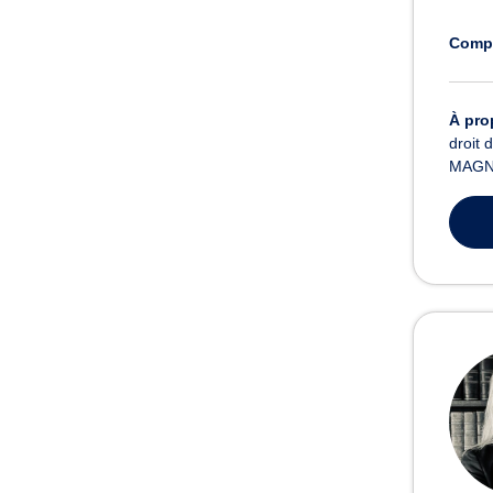
Comp
À pro
droit 
MAGNE 