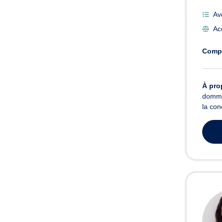
Av
Ac
Comp
À pro
dommag
la con