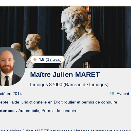
ats en Droit routier et permi
4.8
(
17 avis
)
Maître Julien MARET
Limoges 87000 (Barreau de Limoges)
ndé en 2014
Avocat 
epte l’aide juridictionnelle en Droit routier et permis de conduire
tences :
Automobile
Permis de conduire
pos :
Maître Julien MARET est avocat à Limoges et intervient en droit pu