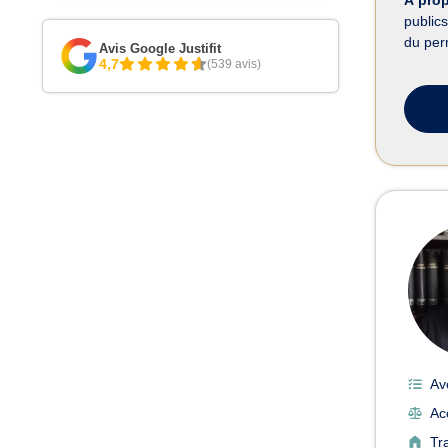
publics
du perm
Avis Google Justifit
4,7
(539 avis)
Av
Ac
Tr