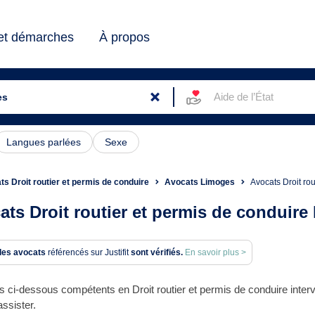
 et démarches
À propos
Aide de l’État
Langues parlées
Sexe
s Droit routier et permis de conduire
Avocats Limoges
Avocats Droit r
ats Droit routier et permis de conduir
des avocats
référencés sur Justifit
sont vérifiés.
En savoir plus >
 ci-dessous compétents en Droit routier et permis de conduire interv
ssister.