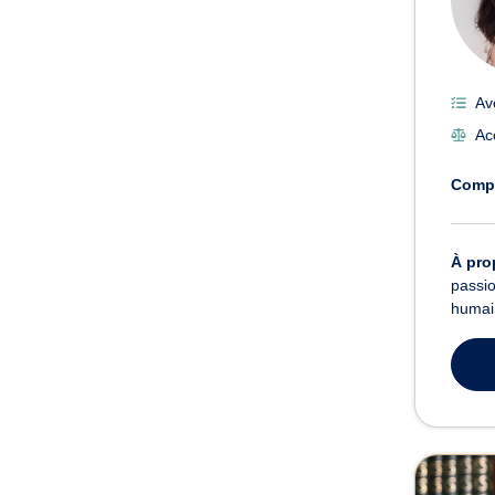
Av
Ac
Comp
À pro
passio
humain