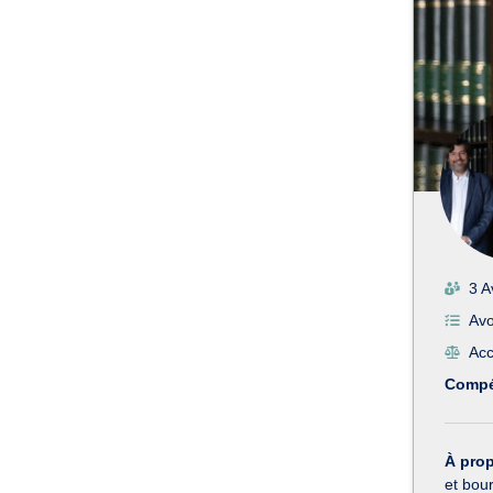
3 A
Avo
Acc
Compé
À pro
et bour