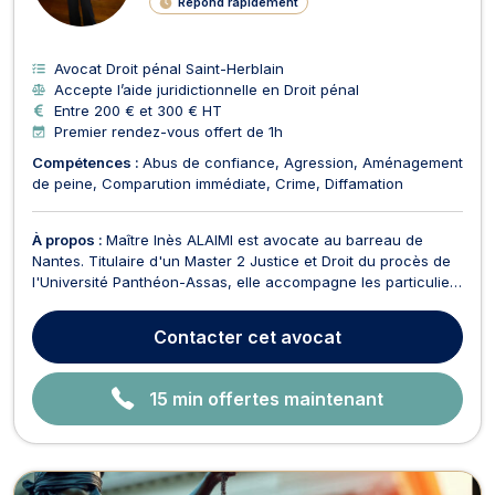
Répond rapidement
E
Avocat Droit pénal Saint-Herblain
Accepte l’aide juridictionnelle en Droit pénal
Entre 200 € et 300 € HT
Premier rendez-vous offert de 1h
Compétences :
Abus de confiance
Agression
Aménagement
de peine
Comparution immédiate
Crime
Diffamation
À propos :
Maître Inès ALAIMI est avocate au barreau de
Nantes. Titulaire d'un Master 2 Justice et Droit du procès de
l'Université Panthéon-Assas, elle accompagne les particuliers
en droit pénal, en droit de la famille et en droit des mineurs. À
l'écoute de ses clients, elle privilégie un accompagnement
Contacter
cet avocat
personnalisé, fondé sur la disp...
15 min offertes maintenant