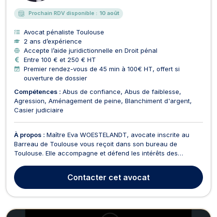
Prochain RDV disponible :
10 août
Avocat pénaliste Toulouse
2 ans d’expérience
Accepte l’aide juridictionnelle en Droit pénal
Entre 100 € et 250 € HT
Premier rendez-vous de 45 min à 100€ HT, offert si
ouverture de dossier
Compétences :
Abus de confiance
Abus de faiblesse
Agression
Aménagement de peine
Blanchiment d'argent
Casier judiciaire
À propos :
Maître Eva WOESTELANDT, avocate inscrite au
Barreau de Toulouse vous reçoit dans son bureau de
Toulouse. Elle accompagne et défend les intérêts des
justiciables sur l’ensemble du territoire national. Elle intervient
principalement en droit pénal, droit routier et dommage
Contacter
cet avocat
corporel, avec rigueur, réactivité, humanité et passi...