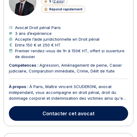
5
(
2 avis
)
Répond rapidement
Avocat Droit pénal Paris
3 ans d’expérience
Accepte l’aide juridictionnelle en Droit pénal
Entre 150 € et 250 € HT
Premier rendez-vous de 1h à 150€ HT, offert si ouverture
de dossier
Compétences :
Agression
Aménagement de peine
Casier
judiciaire
Comparution immédiate
Crime
Délit de fuite
À propos :
À Paris, Maître vincent SCUDERONI, avocat
indépendant, vous accompagne en droit pénal, droit du
dommage corporel et indemnisation des victimes ainsi qu'en
droit routier et permis de conduire, Il intervient sur des
problématiques juridiques en lien avec le permis de conduire,
Contacter
cet avocat
la procédure pénale et la réparation du préjudice...