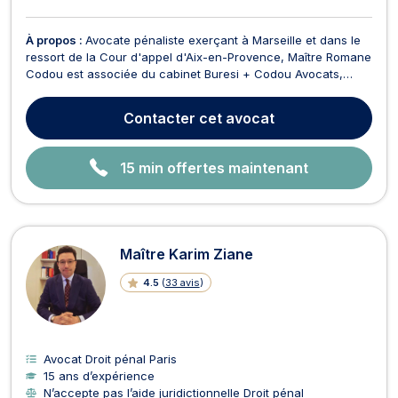
À propos :
Avocate pénaliste exerçant à Marseille et dans le
ressort de la Cour d'appel d'Aix-en-Provence, Maître Romane
Codou est associée du cabinet Buresi + Codou Avocats,
après avoir fait ses armes dans des cabinets pénalistes
renommés. Elle consacre sa pratique au droit pénal, à
Contacter
cet avocat
l’indemnisation des victimes et au droit des mineur...
15 min offertes maintenant
Maître Karim Ziane
4.5
(
33 avis
)
Avocat Droit pénal Paris
15 ans d’expérience
N’accepte pas l’aide juridictionnelle Droit pénal