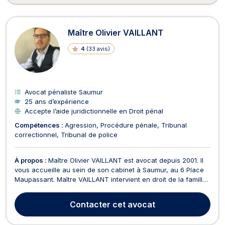
Maître Olivier VAILLANT
4
(
33 avis
)
Avocat pénaliste Saumur
25 ans d’expérience
Accepte l’aide juridictionnelle en Droit pénal
Compétences :
Agression
Procédure pénale
Tribunal
correctionnel
Tribunal de police
À propos :
Maître Olivier VAILLANT est avocat depuis 2001. Il
vous accueille au sein de son cabinet à Saumur, au 6 Place
Maupassant. Maître VAILLANT intervient en droit de la famille,
des personnes et du patrimoine et vous conseillera lors de
dossiers afférents à la séparation, à liquidation d'un régime
Contacter
cet avocat
matrimonial ou d'une indivision...