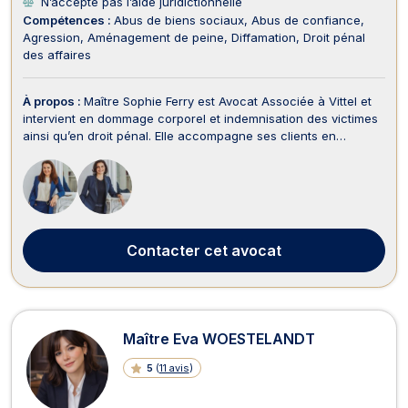
N’accepte pas l’aide juridictionnelle
Compétences :
Abus de biens sociaux
Abus de confiance
Agression
Aménagement de peine
Diffamation
Droit pénal
des affaires
À propos :
Maître Sophie Ferry est Avocat Associée à Vittel et
intervient en dommage corporel et indemnisation des victimes
ainsi qu’en droit pénal. Elle accompagne ses clients en
français et en anglais avec rigueur, écoute et détermination,
afin d’assurer une défense efficace et une réparation intégrale
de leurs droits. En dommage co...
Contacter
cet avocat
Maître Eva WOESTELANDT
5
(
11 avis
)