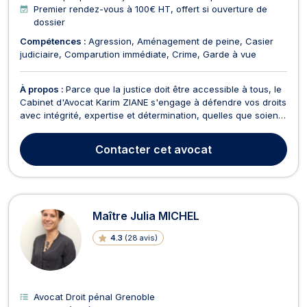
Premier rendez-vous à 100€ HT, offert si ouverture de
dossier
Compétences :
Agression
Aménagement de peine
Casier
judiciaire
Comparution immédiate
Crime
Garde à vue
À propos :
Parce que la justice doit être accessible à tous, le
Cabinet d'Avocat Karim ZIANE s'engage à défendre vos droits
avec intégrité, expertise et détermination, quelles que soient
les difficultés. Depuis sa création en mars 2011, le cabinet
accompagne avec succès ses clients à travers toute la
Contacter
cet avocat
France, en se spécialisant dans de...
Maître Julia MICHEL
4.3
(
28 avis
)
Avocat Droit pénal Grenoble