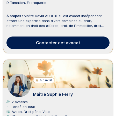
Diffamation
Escroquerie
À propos :
Maître David AUDEBERT est avocat indépendant
offrant une expertise dans divers domaines du droit,
notamment en droit des affaires, droit de l'immobilier, droit
fiscal international, droit des contrats, droit des sociétés, droit
commercial, droit fiscal, baux d'habitation, droit des
successions et droit pénal des affaires. B...
Contacter
cet avocat
5
(
1 avis
)
Maître Sophie Ferry
2 Avocats
Fondé en 1998
Avocat Droit pénal Vittel