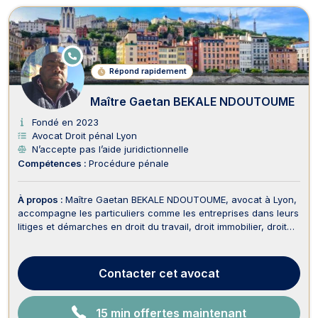
E
N
Répond rapidement
LI
G
N
Maître Gaetan BEKALE NDOUTOUME
E
Fondé en 2023
Avocat Droit pénal Lyon
N’accepte pas l’aide juridictionnelle
Compétences :
Procédure pénale
À propos :
Maître Gaetan BEKALE NDOUTOUME, avocat à Lyon,
accompagne les particuliers comme les entreprises dans leurs
litiges et démarches en droit du travail, droit immobilier, droit
de la famille, droit des sociétés, droit pénal, droit du sport,
droit de la propriété intellectuelle ainsi qu’en droit des
étrangers et de la nationali...
Contacter
cet avocat
15 min offertes maintenant