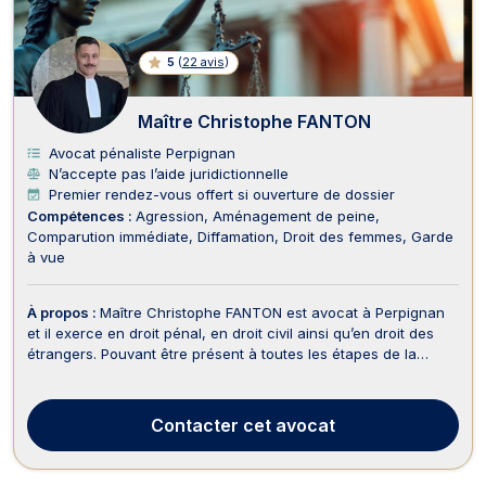
5
(
22 avis
)
Maître Christophe FANTON
Avocat pénaliste Perpignan
N’accepte pas l’aide juridictionnelle
Premier rendez-vous offert si ouverture de dossier
Compétences :
Agression
Aménagement de peine
Comparution immédiate
Diffamation
Droit des femmes
Garde
à vue
À propos :
Maître Christophe FANTON est avocat à Perpignan
et il exerce en droit pénal, en droit civil ainsi qu’en droit des
étrangers. Pouvant être présent à toutes les étapes de la
procédure pénale, cet avocat s’assure de protéger les droits
de ses clients. Il peut assister ses clients depuis la garde à vue
jusque devant les juridic...
Contacter
cet avocat