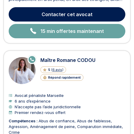
qu’en droit des associations et des fondations. 🔹 Domaines
d’intervention : ✅ Droit pénal– Défense des personnes mises
Contacter
cet avocat
en cause ou victimes d'infractions : délits, cri...
15 min offertes maintenant
E
Maître Romane CODOU
N
LI
5
(
6 avis
)
G
N
Répond rapidement
E
Avocat pénaliste Marseille
6 ans d’expérience
N’accepte pas l’aide juridictionnelle
Premier rendez-vous offert
Compétences :
Abus de confiance
Abus de faiblesse
Agression
Aménagement de peine
Comparution immédiate
Crime