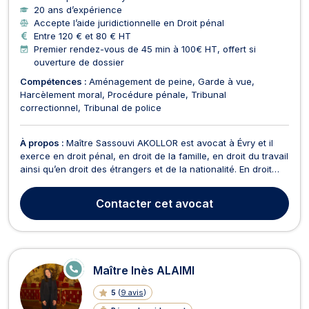
20 ans d’expérience
Accepte l’aide juridictionnelle en Droit pénal
Entre 120 € et 80 € HT
Premier rendez-vous de 45 min à 100€ HT, offert si
ouverture de dossier
Compétences :
Aménagement de peine
Garde à vue
Harcèlement moral
Procédure pénale
Tribunal
correctionnel
Tribunal de police
À propos :
Maître Sassouvi AKOLLOR est avocat à Évry et il
exerce en droit pénal, en droit de la famille, en droit du travail
ainsi qu’en droit des étrangers et de la nationalité. En droit
pénal, Maître AKOLLOR vous assiste lors des gardes à vue ou
si vous souhaitez demander un aménagement de peine. Il
Contacter
cet avocat
vous défend avec ferveur devant ...
E
Maître Inès ALAIMI
N
LI
5
(
9 avis
)
G
N