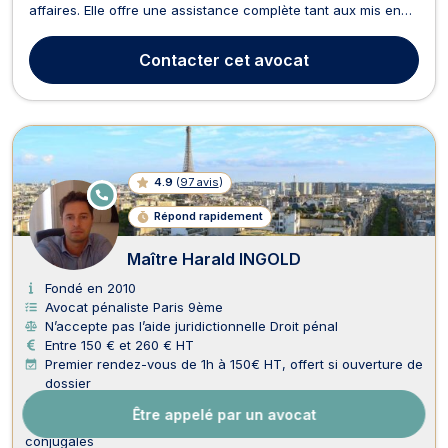
affaires. Elle offre une assistance complète tant aux mis en
cause qu'aux victimes, garantissant un accompagnement
humain et sans jugement. En droit pénal, Maître LARUE
Contacter
cet avocat
intervient dans une large gamme de procédures, notamm...
4.9
(
97 avis
)
E
N
Répond rapidement
LI
G
N
Maître Harald INGOLD
E
Fondé en 2010
Avocat pénaliste Paris 9ème
N’accepte pas l’aide juridictionnelle Droit pénal
Entre 150 € et 260 € HT
Premier rendez-vous de 1h à 150€ HT, offert si ouverture de
dossier
Compétences :
Casier judiciaire
Délit de fuite
Garde à vue
Être appelé par un avocat
Trafic de stupéfiant
Tribunal correctionnel
Violences
conjugales