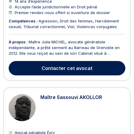
14 ans d’expérience
Accepte l’aide juridictionnelle en Droit pénal
Premier rendez-vous offert si ouverture de dossier
Compétences :
Agression
Droit des femmes
Harcèlement
sexuel
Tribunal correctionnel
Viol
Violences conjugales
À propos :
Maître Julia MICHEL, avocate généraliste
indépendante, a prêté serment au Barreau de Grenoble en
2012. Elle vous reçoit au sein de son Cabinet situé à
Grenoble, en plein centre ville, accessible par le tramway B
,station Sainte-Claire ou Notre-Dame (Parking Musée ou
Contacter
cet avocat
Parking Lafayette) . Sa formation d'Avocate et son expérie...
Maître Sassouvi AKOLLOR
Avocat pénaliste Évry