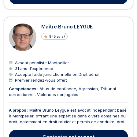
notificatio...
Maître Bruno LEYGUE
5
(
8 avis
)
Avocat pénaliste Montpellier
31 ans d’expérience
Accepte l’aide juridictionnelle en Droit pénal
Premier rendez-vous offert
Compétences :
Abus de confiance
Agression
Tribunal
correctionnel
Violences conjugales
À propos :
Maître Bruno Leygue est avocat indépendant basé
à Montpellier, offrant une expertise dans divers domaines du
droit, notamment en droit routier et permis de conduire, droit
pénal, dommage corporel et indemnisation des victimes,
divorce, droit civil, et droit de la chasse . Réactif et
Contacter
cet avocat