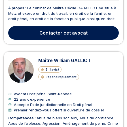
À propos :
Le cabinet de Maître Cécile CABAILLOT se situe à
Metz et exerce en droit du travail, en droit de la famille, en
droit pénal, en droit de la fonction publique ainsi qu’en droit
civil. Le cabinet de Maître Cécile CABAILLOT s’occupe des
dossiers liés au droit du travail et de la sécurité sociale. Ainsi,
Contacter
cet avocat
s'agissant du droit du ...
Maître William GALLIOT
5
(
1 avis
)
Répond rapidement
Avocat Droit pénal Saint-Raphaël
22 ans d’expérience
Accepte l’aide juridictionnelle en Droit pénal
Premier rendez-vous offert si ouverture de dossier
Compétences :
Abus de biens sociaux
Abus de confiance
Abus de faiblesse
Agression
Aménagement de peine
Crime