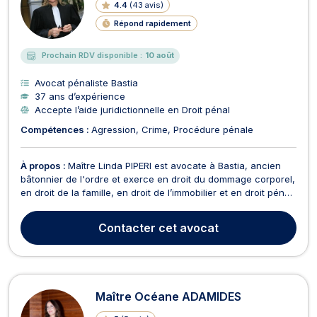
4.4
(
43 avis
)
Répond rapidement
Prochain RDV disponible :
10 août
Avocat pénaliste Bastia
37 ans d’expérience
Accepte l’aide juridictionnelle en Droit pénal
Compétences :
Agression
Crime
Procédure pénale
À propos :
Maître Linda PIPERI est avocate à Bastia, ancien
bâtonnier de l'ordre et exerce en droit du dommage corporel,
en droit de la famille, en droit de l’immobilier et en droit pénal.
Maître Linda PIPERI vous accompagne en droit du dommage
corporel dans le cadre des accidents de la circulation,
Contacter
cet avocat
accidents médicaux et infractions p...
Maître Océane ADAMIDES