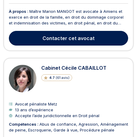
À propos :
Maître Marion MANGOT est avocate à Amiens et
exerce en droit de la famille, en droit du dommage corporel
et indemnisation des victimes, en droit pénal, en droit du
recouvrement des créances, saisie et procédure d’exécution,
ainsi qu’en droit de la consommation. Maître Marion MANGOT
Contacter
cet avocat
est compétente en droit de la famille. Ell...
Cabinet Cécile CABAILLOT
4.7
(
61 avis
)
Avocat pénaliste Metz
13 ans d’expérience
Accepte l’aide juridictionnelle en Droit pénal
Compétences :
Abus de confiance
Agression
Aménagement
de peine
Escroquerie
Garde à vue
Procédure pénale