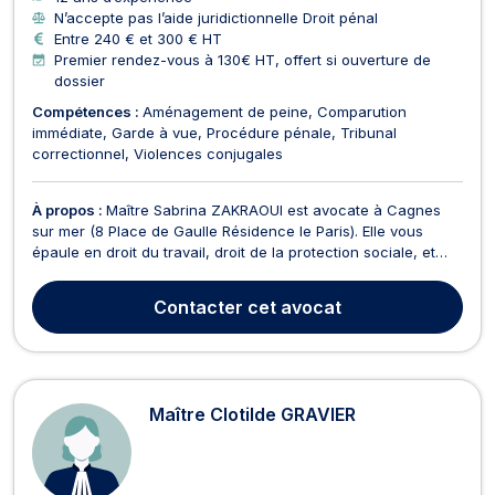
N’accepte pas l’aide juridictionnelle Droit pénal
Entre 240 € et 300 € HT
Premier rendez-vous à 130€ HT, offert si ouverture de
dossier
Compétences :
Aménagement de peine
Comparution
immédiate
Garde à vue
Procédure pénale
Tribunal
correctionnel
Violences conjugales
À propos :
Maître Sabrina ZAKRAOUI est avocate à Cagnes
sur mer (8 Place de Gaulle Résidence le Paris). Elle vous
épaule en droit du travail, droit de la protection sociale, et
droit de la sécurité sociale, en droit de la famille, droit civil
ainsi qu’en droit pénal. Maître Sabrina ZAKRAOUI vous
Contacter
cet avocat
conseille en droit du travail dans la r...
Maître Clotilde GRAVIER