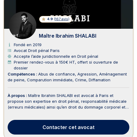
4.9
(
167 avis
)
Maître Ibrahim SHALABI
Fondé en 2019
Avocat Droit pénal Paris
Accepte l’aide juridictionnelle en Droit pénal
Premier rendez-vous à 150€ HT, offert si ouverture de
dossier
Compétences :
Abus de confiance
Agression
Aménagement
de peine
Comparution immédiate
Crime
Diffamation
À propos :
Maître Ibrahim SHALABI est avocat à Paris et
propose son expertise en droit pénal, responsabilité médicale
(erreurs médicales) ainsi qu’en droit du dommage corporel et
indemnisation des victimes. Maître Ibrahim SHALABI vous
représente en droit pénal, il intervient dans les meilleurs délais
devant les juridictions répressive...
Contacter
cet avocat