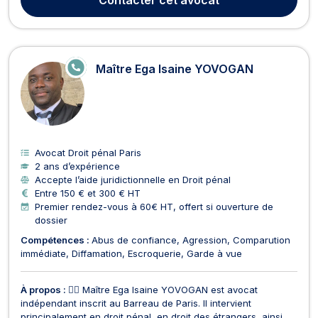
pragmatique, Maître Bruno Leygue s'engage...
E
Maître Ega Isaine YOVOGAN
N
LI
G
N
E
Avocat Droit pénal Paris
2 ans d’expérience
Accepte l’aide juridictionnelle en Droit pénal
Entre 150 € et 300 € HT
Premier rendez-vous à 60€ HT, offert si ouverture de
dossier
Compétences :
Abus de confiance
Agression
Comparution
immédiate
Diffamation
Escroquerie
Garde à vue
À propos :
👨‍⚖️ Maître Ega Isaine YOVOGAN est avocat
indépendant inscrit au Barreau de Paris. Il intervient
principalement en droit pénal, en droit des étrangers, ainsi