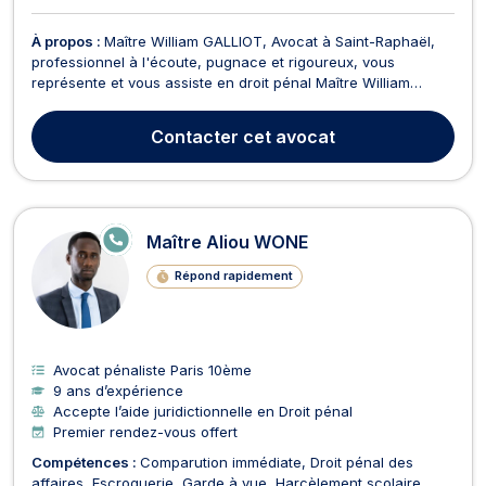
À propos :
Maître William GALLIOT, Avocat à Saint-Raphaël,
professionnel à l'écoute, pugnace et rigoureux, vous
représente et vous assiste en droit pénal Maître William
GALLIOT intervient tant aux côtés de l'accusé qu'aux côtés
de la victime devant le tribunal correctionnel, le Tribunal pour
Contacter
cet avocat
enfants, la cour d’appel et la cour d’assis...
E
Maître Aliou WONE
N
LI
Répond rapidement
G
N
E
Avocat pénaliste Paris 10ème
9 ans d’expérience
Accepte l’aide juridictionnelle en Droit pénal
Premier rendez-vous offert
Compétences :
Comparution immédiate
Droit pénal des
affaires
Escroquerie
Garde à vue
Harcèlement scolaire