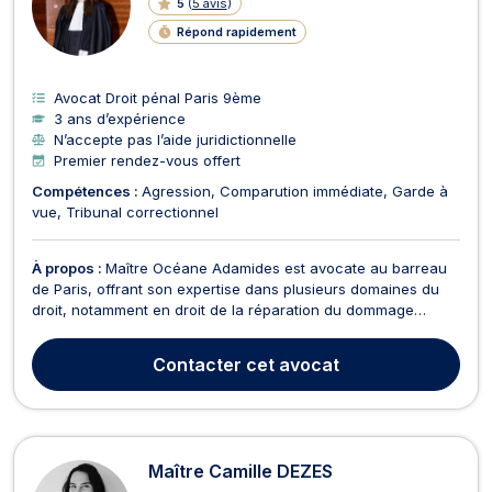
5
(
5 avis
)
Répond rapidement
Avocat Droit pénal Paris 9ème
3 ans d’expérience
N’accepte pas l’aide juridictionnelle
Premier rendez-vous offert
Compétences :
Agression
Comparution immédiate
Garde à
vue
Tribunal correctionnel
À propos :
Maître Océane Adamides est avocate au barreau
de Paris, offrant son expertise dans plusieurs domaines du
droit, notamment en droit de la réparation du dommage
corporel, droit des assurances, droit de la santé ainsi qu'en
droit pénal. En réparation du dommage corporel, Maître
Contacter
cet avocat
ADAMIDES intervient dans des cas d'accidents de l...
Maître Camille DEZES