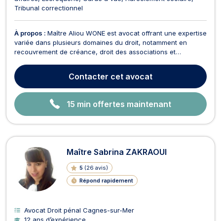
Tribunal correctionnel
À propos :
Maître Aliou WONE est avocat offrant une expertise
variée dans plusieurs domaines du droit, notamment en
recouvrement de créance, droit des associations et
fondations, droit du travail, droit des affaires, droit des
étrangers, droit des contrats, droit commercial et droit pénal.
Contacter
cet avocat
En matière de recouvrement de créance, Maître...
15 min offertes maintenant
Maître Sabrina ZAKRAOUI
5
(
26 avis
)
Répond rapidement
Avocat Droit pénal Cagnes-sur-Mer
12 ans d’expérience