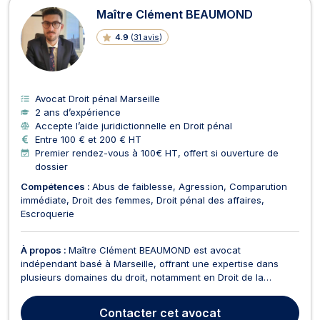
Maître Clément BEAUMOND
4.9
(
31 avis
)
Avocat Droit pénal Marseille
2 ans d’expérience
Accepte l’aide juridictionnelle en Droit pénal
Entre 100 € et 200 € HT
Premier rendez-vous à 100€ HT, offert si ouverture de
dossier
Compétences :
Abus de faiblesse
Agression
Comparution
immédiate
Droit des femmes
Droit pénal des affaires
Escroquerie
À propos :
Maître Clément BEAUMOND est avocat
indépendant basé à Marseille, offrant une expertise dans
plusieurs domaines du droit, notamment en Droit de la
Sécurité Sociale et en Droit pénal. En Droit de la Sécurité
Sociale, Maître BEAUMOND vous accompagne notamment
Contacter
cet avocat
dans diverses démarches, telles que : Contestation d’une