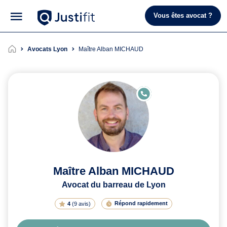
Vous êtes avocat ?
Avocats Lyon
Maître Alban MICHAUD
E
N
LI
G
N
E
Maître Alban MICHAUD
Avocat du barreau de Lyon
Répond rapidement
4
(
9 avis
)