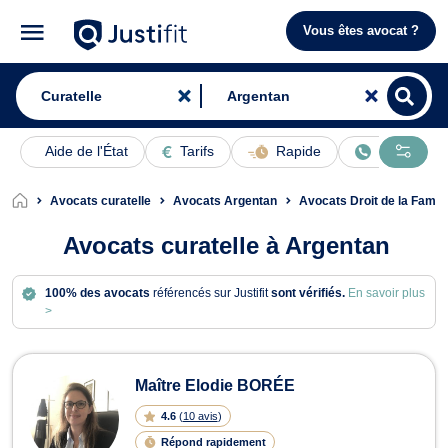
Vous êtes avocat ?
Aide de l'État
Tarifs
Rapide
En ligne
Avocats curatelle
Avocats Argentan
Avocats Droit de la Famil
Avocats curatelle à Argentan
100% des avocats
référencés sur Justifit
sont vérifiés.
En savoir plus
>
Avocats en curatelle à Argentan
Maître Elodie BORÉE
4.6
(
10 avis
)
Répond rapidement