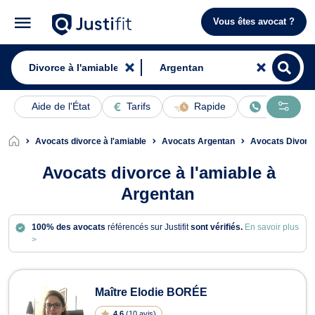
Vous êtes avocat ?
Aide de l'État
Tarifs
Rapide
En ligne
Avocats divorce à l'amiable
Avocats Argentan
Avocats Divorc
Avocats divorce à l'amiable à
Argentan
100% des avocats
référencés sur Justifit
sont vérifiés.
En savoir plus
>
Avocats en divorce à l'amiable à Ar
Maître Elodie BORÉE
4.6
(
10 avis
)