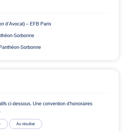
ion d’Avocat) – EFB Paris
Panthéon-Sorbonne
 I Panthéon-Sorbonne
atifs ci-dessous. Une convention d'honoraires
.
s
Au résultat