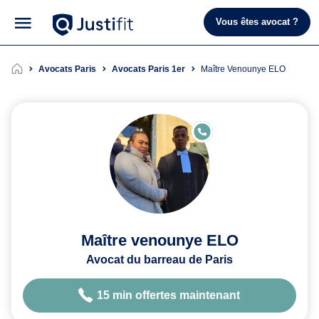
Vous êtes avocat ?
Avocats Paris
Avocats Paris 1er
Maître Venounye ELO
E
N
LI
G
N
E
Maître venounye ELO
Avocat du barreau de Paris
15 min offertes maintenant