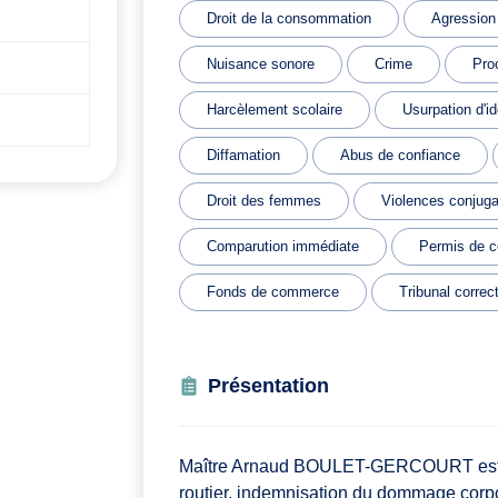
Droit de la consommation
Agression
Nuisance sonore
Crime
Pro
Harcèlement scolaire
Usurpation d'id
Diffamation
Abus de confiance
Droit des femmes
Violences conjuga
Comparution immédiate
Permis de c
Fonds de commerce
Tribunal correc
Présentation
Maître Arnaud BOULET-GERCOURT est avoca
routier, indemnisation du dommage corpor