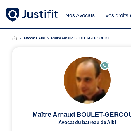
Nos Avocats
Vos droits
Avocats Albi
Maître Arnaud BOULET-GERCOURT
E
N
LI
G
N
E
Maître Arnaud BOULET-GERCO
Avocat du barreau de Albi