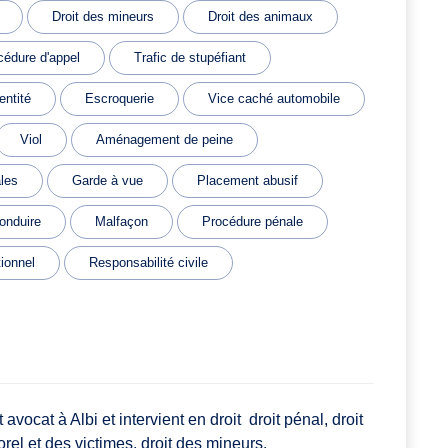
Droit des mineurs
Droit des animaux
cédure d'appel
Trafic de stupéfiant
entité
Escroquerie
Vice caché automobile
Viol
Aménagement de peine
les
Garde à vue
Placement abusif
onduire
Malfaçon
Procédure pénale
tionnel
Responsabilité civile
t à Albi et intervient en droit droit pénal, droit
el et des victimes, droit des mineurs.