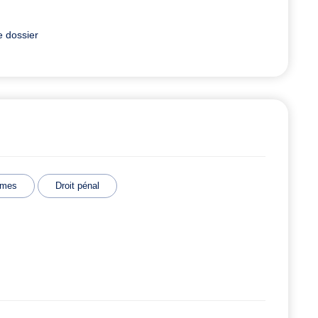
e dossier
imes
Droit pénal