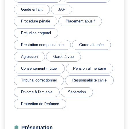
Garde enfant
JAF
Procédure pénale
Placement abusif
Préjudice corporel
Prestation compensatoire
Garde alternée
Agression
Garde à vue
Consentement mutuel
Pension alimentaire
Tribunal correctionnel
Responsabilité civile
Divorce à l'amiable
Séparation
Protection de l'enfance
Présentation