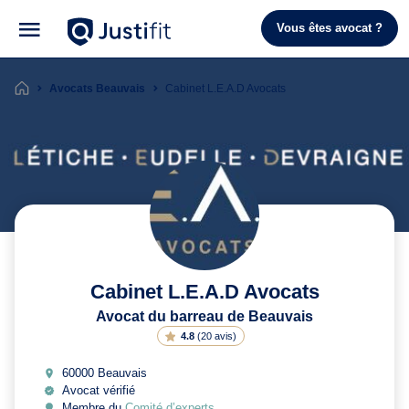
Vous êtes avocat ?
Avocats Beauvais
Cabinet L.E.A.D Avocats
Cabinet L.E.A.D Avocats
Avocat du barreau de Beauvais
4.8
(
20 avis
)
60000 Beauvais
Avocat vérifié
Membre du
Comité d’experts