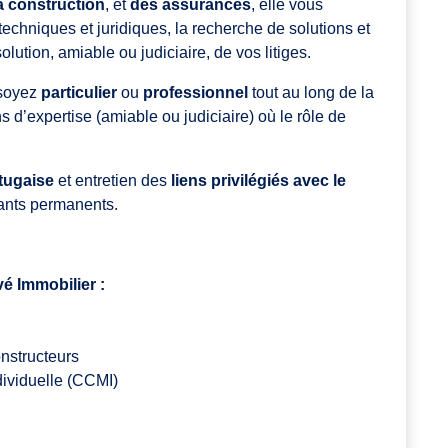
la construction
, et
des assurances
, elle vous
chniques et juridiques, la recherche de solutions et
solution, amiable ou judiciaire, de vos litiges.
 soyez
particulier
ou
professionnel
tout au long de la
 d’expertise (amiable ou judiciaire) où le rôle de
tugaise
et entretien des
liens privilégiés avec le
ants permanents.
é Immobilier :
onstructeurs
dividuelle (CCMI)