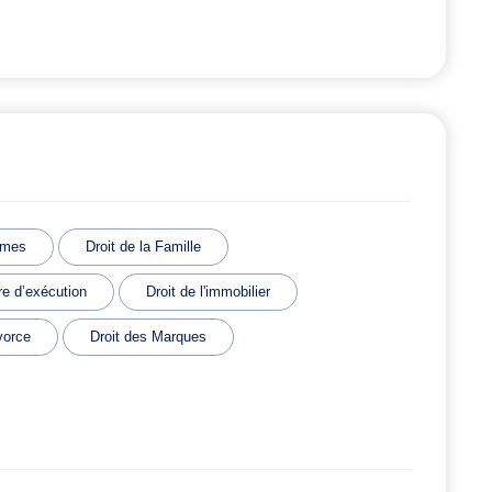
imes
Droit de la Famille
e d’exécution
Droit de l'immobilier
vorce
Droit des Marques