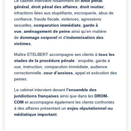
Le cabinet intervient notamment en
droit pénal
général
,
droit pénal des affaires
,
droit routier
,
infractions liées aux stupéfiants, escroquerie, abus de
confiance, fraude fiscale, violences, agressions
sexuelles,
comparution immédiate
,
garde à
vue
,
aménagement de peine
ainsi qu’en matière
de
dommage corporel
et d’
indemnisation des
victimes
.
Maître ETELBERT accompagne ses clients à
tous les
stades de la procédure pénale
: enquête, garde à
vue, instruction, comparution immédiate, audience
correctionnelle,
cour d’assises
, appel et exécution des
peines.
Le cabinet intervient devant
l’ensemble des
juridictions françaises
ainsi que dans les
DROM-
COM
et accompagne également les clients confrontés
à des affaires présentant un
enjeu réputationnel ou
médiatique important
.