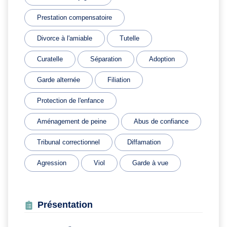
Prestation compensatoire
Divorce à l'amiable
Tutelle
Curatelle
Séparation
Adoption
Garde alternée
Filiation
Protection de l'enfance
Aménagement de peine
Abus de confiance
Tribunal correctionnel
Diffamation
Agression
Viol
Garde à vue
Présentation