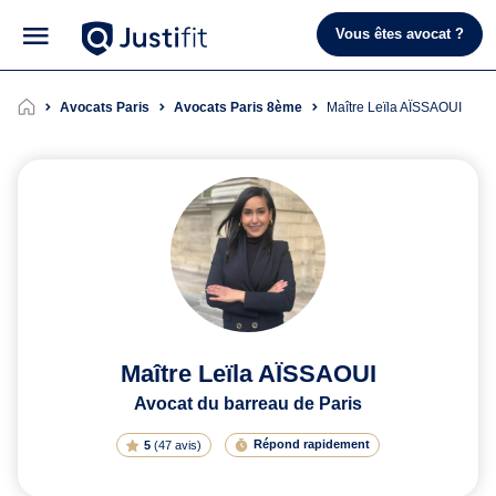
Vous êtes avocat ?
Avocats Paris
Avocats Paris 8ème
Maître Leïla AÏSSAOUI
Maître Leïla AÏSSAOUI
Avocat du barreau de Paris
Répond rapidement
5
(
47 avis
)