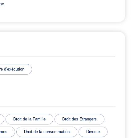
ine
e d’exécution
Droit de la Famille
Droit des Étrangers
imes
Droit de la consommation
Divorce