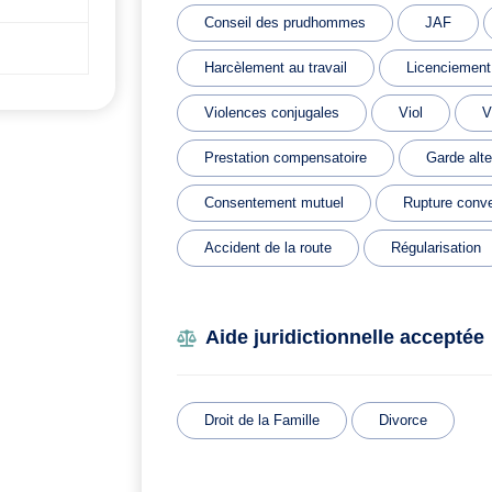
Conseil des prudhommes
JAF
Harcèlement au travail
Licenciement
Violences conjugales
Viol
V
Prestation compensatoire
Garde alt
Consentement mutuel
Rupture conve
Accident de la route
Régularisation
Aide juridictionnelle acceptée
Droit de la Famille
Divorce