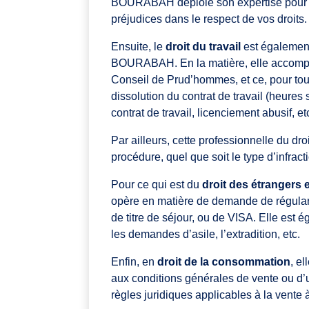
BOURABAH déploie son expertise pour un
préjudices dans le respect de vos droits.
Ensuite, le
droit du travail
est également
BOURABAH. En la matière, elle accompag
Conseil de Prud’hommes, et ce, pour tous l
dissolution du contrat de travail (heure
contrat de travail, licenciement abusif, etc
Par ailleurs, cette professionnelle du dr
procédure, quel que soit le type d’infrac
Pour ce qui est du
droit des étrangers e
opère en matière de demande de régularis
de titre de séjour, ou de VISA. Elle est é
les demandes d’asile, l’extradition, etc.
Enfin, en
droit de la consommation
, e
aux conditions générales de vente ou d’u
règles juridiques applicables à la vente 