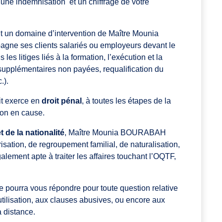
e indemnisation et un chiffrage de votre
 un domaine d’intervention de Maître Mounia
ne ses clients salariés ou employeurs devant le
es litiges liés à la formation, l’exécution et la
s supplémentaires non payées, requalification du
.).
oit exerce en
droit pénal
, à toutes les étapes de la
tion en cause.
t de la nationalité
, Maître Mounia BOURABAH
ation, de regroupement familial, de naturalisation,
galement apte à traiter les affaires touchant l’OQTF,
lle pourra vous répondre pour toute question relative
tilisation, aux clauses abusives, ou encore aux
à distance.