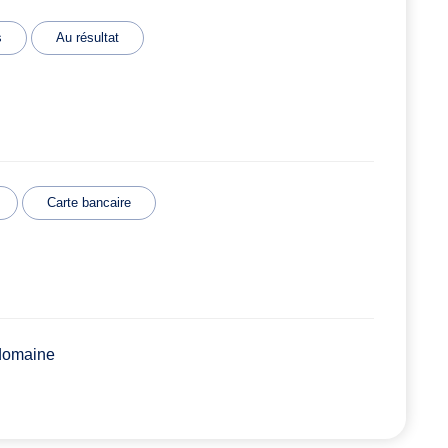
s
Au résultat
Carte bancaire
 domaine