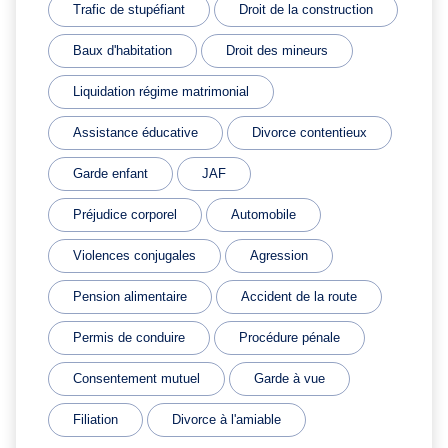
Trafic de stupéfiant
Droit de la construction
Baux d'habitation
Droit des mineurs
Liquidation régime matrimonial
Assistance éducative
Divorce contentieux
Garde enfant
JAF
Préjudice corporel
Automobile
Violences conjugales
Agression
Pension alimentaire
Accident de la route
Permis de conduire
Procédure pénale
Consentement mutuel
Garde à vue
Filiation
Divorce à l'amiable