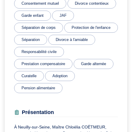
Consentement mutuel
Divorce contentieux
Garde enfant
JAF
Séparation de corps
Protection de l'enfance
Séparation
Divorce à l'amiable
Responsabilité civile
Prestation compensatoire
Garde alternée
Curatelle
Adoption
Pension alimentaire
Présentation
À Neuilly-sur-Seine, Maître Chloélia COËTMEUR,