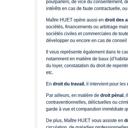
pourparlers, de vice du consentement, d
intérêts en cas de faute contractuelle, ou
Maître HUET opère aussi en
droit des a
sociétés, financements ou arbitrage mai
sociétés civiles et commerciales de toute
développer ou encore en cas de conseil e
Il vous représente également dans le cad
notamment en matière de baux (d’habitati
du loyer, constatation du droit de repenti
etc.
En
droit du travail
, il intervient pour le
Par ailleurs, en matière de
droit pénal
, 
contraventionnelles, délictuelles ou crim
garde à vue et comparution immédiate qu
De plus, Maître HUET vous assiste en
d
circulation, de maladies professionnelles