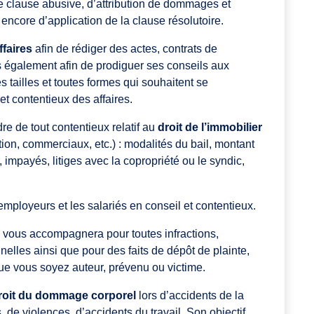
e clause abusive, d’attribution de dommages et
 encore d’application de la clause résolutoire.
ffaires
afin de rédiger des actes, contrats de
s également afin de prodiguer ses conseils aux
s tailles et toutes formes qui souhaitent se
t contentieux des affaires.
re de tout contentieux relatif au
droit de l’immobilier
on, commerciaux, etc.) : modalités du bail, montant
r, impayés, litiges avec la copropriété ou le syndic,
s employeurs et les salariés en conseil et contentieux.
il vous accompagnera pour toutes infractions,
inelles ainsi que pour des faits de dépôt de plainte,
e vous soyez auteur, prévenu ou victime.
roit du dommage corporel
lors d’accidents de la
, de violences, d’accidents du travail. Son objectif