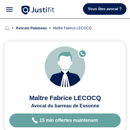
Vous êtes avocat ?
Avocats Palaiseau
Maître Fabrice LECOCQ
E
N
LI
G
N
E
Maître Fabrice LECOCQ
Avocat du barreau de Essonne
15 min offertes maintenant