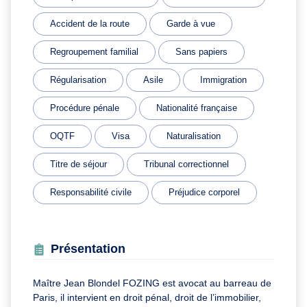
Accident de la route
Garde à vue
Regroupement familial
Sans papiers
Régularisation
Asile
Immigration
Procédure pénale
Nationalité française
OQTF
Visa
Naturalisation
Titre de séjour
Tribunal correctionnel
Responsabilité civile
Préjudice corporel
Présentation
Maître Jean Blondel FOZING est avocat au barreau de
Paris, il intervient en droit pénal, droit de l’immobilier,