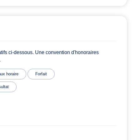
atifs ci-dessous. Une convention d'honoraires
.
ux horaire
Forfait
ultat